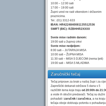
10:00 – 12:00 sati
17:00 – 19:00 sati
Župni ured ne radi vikendom i državnim
praznicima.
Tel.: (01) 3312-633
IBAN: HR4224840081135512536
SWIFT (BIC): RZBHHR2XXXX
Svete mise radnim danom:
19:00 sati u župnoj crkvi
Svete mise nedjeljom:
8:00 sati – JUTARNJA MISA
10:00 sati – ŽUPNA MISA
11:30 sati – MISA S DJECOM (nema ljeti)
19:00 sati – MISA S MLADIMA
Zaručnički tečaj
Tečaj priprave za brak u našoj župi i za cijel
Zaprešićki dekanat održava 5 dana s 5
različitih tema koje traju
od 20:00h do 21:3
a vode ih stručni predavači. Tečaj su dužni
pohađati i
zaručnik i zaručnica
, a na kraju
tečaja oboje dobivaju potvrdu o pohađanju