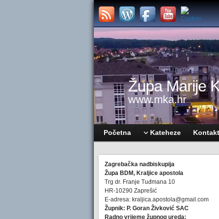
Župa Marije Kr
www.mka.hr
Početna
Kateheze
Kontak
Zagrebačka nadbiskupija
Župa BDM, Kraljice apostola
Trg dr. Franje Tuđmana 10
HR-10290 Zaprešić
E-adresa: kraljica.apostola@gmail.com
Župnik: P. Goran Živković SAC
Radno vrijeme župnog ureda: