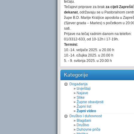
tečaju.
Tečajevi priprave za brak
za cijeli Zaprešić
dekanat
, održavaju se u Pastoralnom cent
župe B.D. Marije Kraljice apostola u Zapre
(Sjever grada – Marles) s početkom u 20:0
sati.
Prijave na tečaj radnim danom na telefon:
01/3312-633, od 10-12h i 17-19h.
Termini:
10.-14. veljače 2025. u 20.00 h
10.-14. ožujka 2025. u 20.00 h
5. - 9. svibnja 2025. u 20.00 h
Kategorije
Događanja
Izvještaji
Najave
Slike
Župne obavijesti
Župni list
Župni video
Društvo i duhovnost
Blagdani
Društvo
Duhovne priče