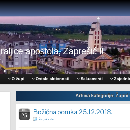
aljice apostola, Zaprešić II
t
O župi
Ostale aktivnosti
Sakramenti
Zajedni
Arhiva kategorije: Župni
Božićna poruka 25.12.2018.
PRO.
25
Župni video