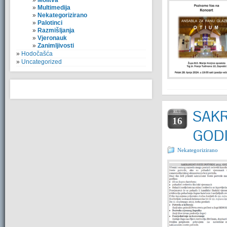
Molitva
Multimedija
Nekategorizirano
Palotinci
Razmišljanja
Vjeronauk
Zanimljivosti
Hodočašća
Uncategorized
SAKR
RUJ.
16
GOD
Nekategorizirano