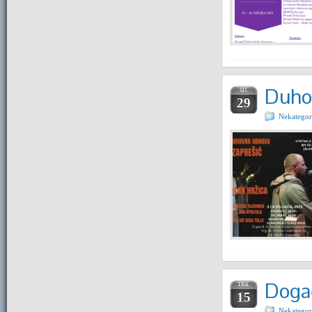
Duhov
SIJ.
29
Nekategor
Doga
TRA.
15
Nekategor