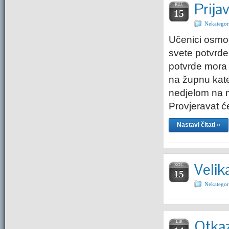
Prija
RUJ.
15
Nekategor
Učenici osmog
svete potvrde 
potvrde mora c
na župnu kate
nedjelom na m
Provjeravat 
Nastavi čitati »
Velik
KOL.
15
Nekategor
Otkaz
LIP.