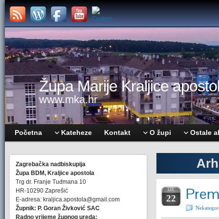
Župa Marije Kraljice apostol
www.mka.hr
Početna
Kateheze
Kontakt
O župi
Ostale a
Arh
Zagrebačka nadbiskupija
Župa BDM, Kraljice apostola
Trg dr. Franje Tuđmana 10
Premi
HR-10290 Zaprešić
LIS.
22
E-adresa: kraljica.apostola@gmail.com
Župnik: P. Goran Živković SAC
Nekategor
Radno vrijeme župnog ureda: