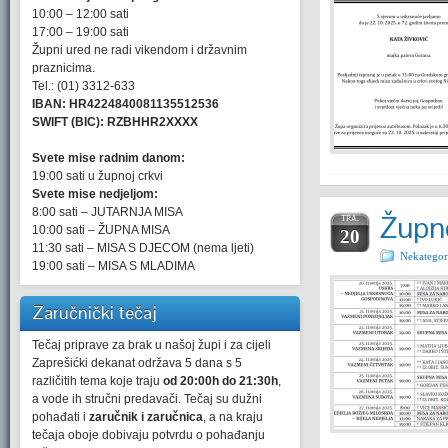
10:00 – 12:00 sati
17:00 – 19:00 sati
Župni ured ne radi vikendom i državnim
praznicima.
Tel.: (01) 3312-633
IBAN: HR4224840081135512536
SWIFT (BIC): RZBHHR2XXXX
Svete mise radnim danom:
19:00 sati u župnoj crkvi
Svete mise nedjeljom:
8:00 sati – JUTARNJA MISA
Župne
TRA.
10:00 sati – ŽUPNA MISA
20
11:30 sati – MISA S DJECOM (nema ljeti)
Nekategor
19:00 sati – MISA S MLADIMA
Zaručnički tečaj
Tečaj priprave za brak u našoj župi i za cijeli
Zaprešićki dekanat održava 5 dana s 5
različitih tema koje traju
od 20:00h do 21:30h
,
a vode ih stručni predavači. Tečaj su dužni
pohađati i
zaručnik i zaručnica
, a na kraju
tečaja oboje dobivaju potvrdu o pohađanju