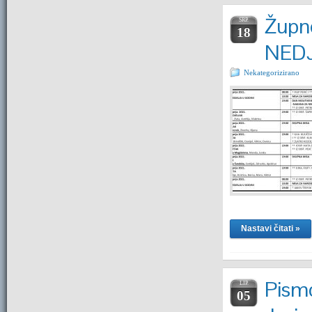
Župne
SRP.
18
NEDJ
Nekategorizirano
Nastavi čitati »
Pismo
LIP.
05