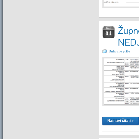
Župne
RUJ.
04
NEDJ
Duhovne priče
Nastavi čitati »