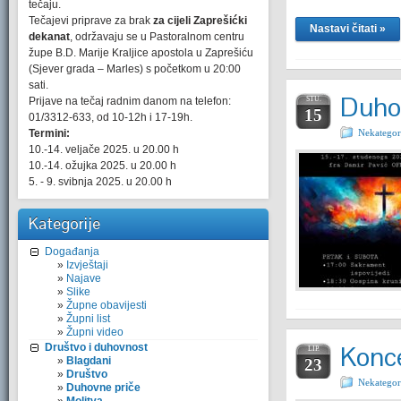
tečaju.
Tečajevi priprave za brak
za cijeli Zaprešićki
Nastavi čitati »
dekanat
, održavaju se u Pastoralnom centru
župe B.D. Marije Kraljice apostola u Zaprešiću
(Sjever grada – Marles) s početkom u 20:00
sati.
Duho
Prijave na tečaj radnim danom na telefon:
STU.
15
01/3312-633, od 10-12h i 17-19h.
Termini:
Nekategor
10.-14. veljače 2025. u 20.00 h
10.-14. ožujka 2025. u 20.00 h
5. - 9. svibnja 2025. u 20.00 h
Kategorije
Događanja
Izvještaji
Najave
Slike
Župne obavijesti
Župni list
Župni video
Konc
Društvo i duhovnost
LIP.
Blagdani
23
Društvo
Nekategor
Duhovne priče