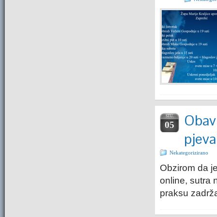
Obavi
STU.
05
pjeva
Nekategorizirano
Obzirom da je
online, sutra 
praksu zadrž