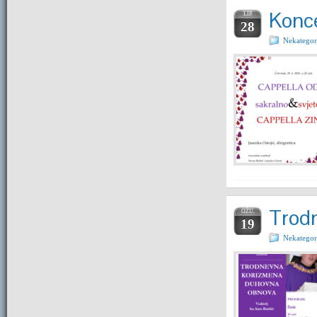
Konce
LIP.
28
Nekategor
Trod
OŽU.
19
Nekategor