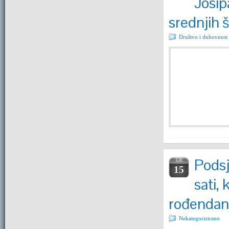
Josip
srednjih 
Društvo i duhovnost
Podsj
LIP.
15
sati,
rođendan
Nekategorizirano