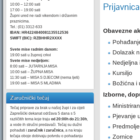
Prijavnic
10:00 – 12:00 sati
17:00 – 19:00 sati
Župni ured ne radi vikendom i državnim
praznicima.
Tel.: (01) 3312-633
Obavezne ak
IBAN: HR4224840081135512536
SWIFT (BIC): RZBHHR2XXXX
Pohađanje
Svete mise radnim danom:
Dolazak n
19:00 sati u župnoj crkvi
Svete mise nedjeljom:
Nedjeljna
8:00 sati – JUTARNJA MISA
10:00 sati – ŽUPNA MISA
Kursiljo
11:30 sati – MISA S DJECOM (nema ljeti)
Božićna i 
19:00 sati – MISA S MLADIMA
Izborne, dop
Zaručnički tečaj
Ministriran
Tečaj priprave za brak u našoj župi i za cijeli
Zaprešićki dekanat održava 5 dana s 5
Pjevanje 
različitih tema koje traju
od 20:00h do 21:30h
,
a vode ih stručni predavači. Tečaj su dužni
Predmolje
pohađati i
zaručnik i zaručnica
, a na kraju
Zornice
tečaja oboje dobivaju potvrdu o pohađanju