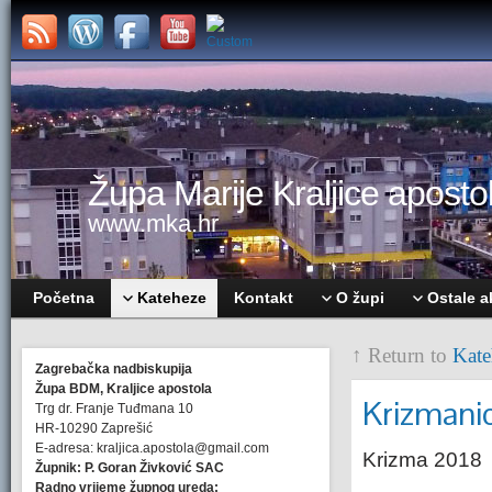
Župa Marije Kraljice apostol
www.mka.hr
Početna
Kateheze
Kontakt
O župi
Ostale a
↑ Return to
Kate
Zagrebačka nadbiskupija
Župa BDM, Kraljice apostola
Krizmanic
Trg dr. Franje Tuđmana 10
HR-10290 Zaprešić
E-adresa: kraljica.apostola@gmail.com
Krizma 2018
Župnik: P. Goran Živković SAC
Radno vrijeme župnog ureda: