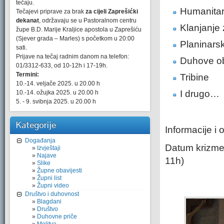
tečaju.
Humanitarn
Tečajevi priprave za brak
za cijeli Zaprešićki
dekanat
, održavaju se u Pastoralnom centru
Klanjanje
župe B.D. Marije Kraljice apostola u Zaprešiću
(Sjever grada – Marles) s početkom u 20:00
Planinarsk
sati.
Prijave na tečaj radnim danom na telefon:
Duhove o
01/3312-633, od 10-12h i 17-19h.
Termini:
Tribine
10.-14. veljače 2025. u 20.00 h
I drugo…
10.-14. ožujka 2025. u 20.00 h
5. - 9. svibnja 2025. u 20.00 h
Kategorije
Informacije i
Događanja
Datum krizme 
Izvještaji
Najave
11h)
Slike
Župne obavijesti
Župni list
Župni video
Društvo i duhovnost
Blagdani
Društvo
Duhovne priče