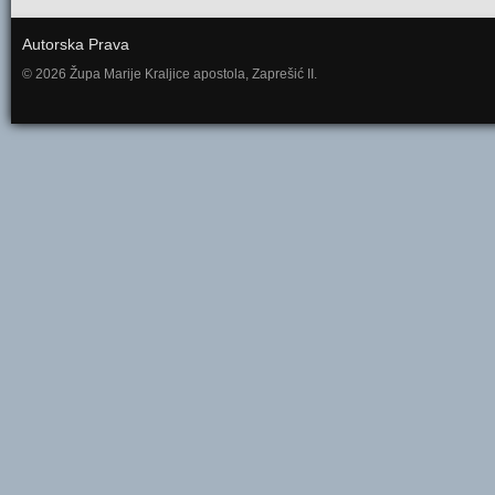
Autorska Prava
© 2026 Župa Marije Kraljice apostola, Zaprešić II.