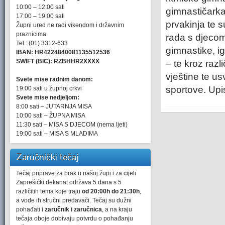
10:00 – 12:00 sati
gimnastičarka
17:00 – 19:00 sati
prvakinja te 
Župni ured ne radi vikendom i državnim
praznicima.
rada s djecom 
Tel.: (01) 3312-633
gimnastike, igr
IBAN: HR4224840081135512536
SWIFT (BIC): RZBHHR2XXXX
– te kroz razl
vještine te us
Svete mise radnim danom:
sportove. Upi
19:00 sati u župnoj crkvi
Svete mise nedjeljom:
8:00 sati – JUTARNJA MISA
10:00 sati – ŽUPNA MISA
11:30 sati – MISA S DJECOM (nema ljeti)
19:00 sati – MISA S MLADIMA
Zaručnički tečaj
Tečaj priprave za brak u našoj župi i za cijeli
Zaprešićki dekanat održava 5 dana s 5
različitih tema koje traju
od 20:00h do 21:30h
,
a vode ih stručni predavači. Tečaj su dužni
pohađati i
zaručnik i zaručnica
, a na kraju
tečaja oboje dobivaju potvrdu o pohađanju