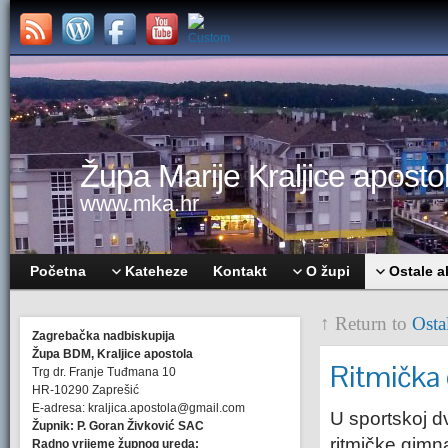
Župa Marije Kraljice apostol
www.mka.hr
Početna
Kateheze
Kontakt
O župi
Ostale a
↑ Return to
Osta
Zagrebačka nadbiskupija
Župa BDM, Kraljice apostola
Ritmička
Trg dr. Franje Tuđmana 10
HR-10290 Zaprešić
E-adresa: kraljica.apostola@gmail.com
U sportskoj d
Župnik: P. Goran Živković SAC
ritmičke gimn
Radno vrijeme župnog ureda: