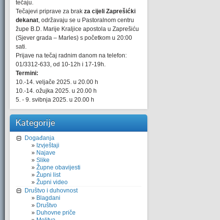
tečaju.
Tečajevi priprave za brak
za cijeli Zaprešićki
dekanat
, održavaju se u Pastoralnom centru
župe B.D. Marije Kraljice apostola u Zaprešiću
(Sjever grada – Marles) s početkom u 20:00
sati.
Prijave na tečaj radnim danom na telefon:
01/3312-633, od 10-12h i 17-19h.
Termini:
10.-14. veljače 2025. u 20.00 h
10.-14. ožujka 2025. u 20.00 h
5. - 9. svibnja 2025. u 20.00 h
Kategorije
Događanja
Izvještaji
Najave
Slike
Župne obavijesti
Župni list
Župni video
Društvo i duhovnost
Blagdani
Društvo
Duhovne priče