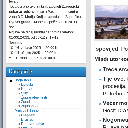
tečaju.
Tečajevi priprave za brak
za cijeli Zaprešićki
dekanat
, održavaju se u Pastoralnom centru
župe B.D. Marije Kraljice apostola u Zaprešiću
(Sjever grada – Marles) s početkom u 20:00
sati.
Prijave na tečaj radnim danom na telefon:
01/3312-633, od 10-12h i 17-19h.
Termini:
10.-14. veljače 2025. u 20.00 h
Ispovijed
. Po
10.-14. ožujka 2025. u 20.00 h
5. - 9. svibnja 2025. u 20.00 h
Mladi utork
Treće src
Kategorije
Tijelovo.
U
Događanja
Izvještaji
procesija.
Najave
Potrebno 1
Slike
Župne obavijesti
Župni list
Večer moli
Župni video
Gost: Dra
Društvo i duhovnost
Blagdani
Nogometn
Društvo
Duhovne priče
Prijava pr