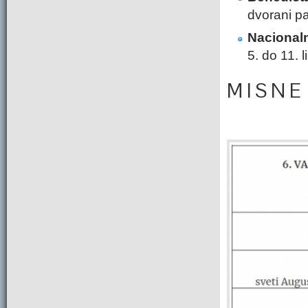
dvorani p
Nacional
5. do 11. 
M I S N E