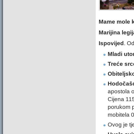
Mame mole k
Marijina legij
Ispovijed
. Od
Mladi ut
Treće src
Obiteljsk
Hodočašć
apostola o
Cijena 115
porukom p
mobitela 
Ovog je tj