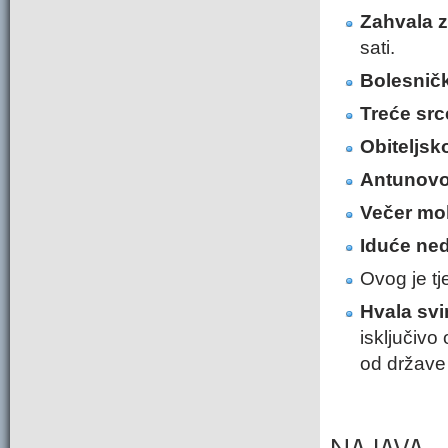
Zahvala z
sati.
Bolesnič
Treće src
Obiteljsk
Antunov
Večer moli
Iduće ned
Ovog je tj
Hvala svi
isključivo
od države 