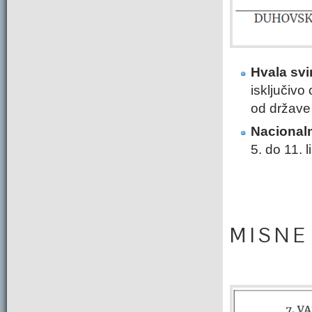
Hvala svi
isključivo
od države 
Nacional
5. do 11. 
M I S N E