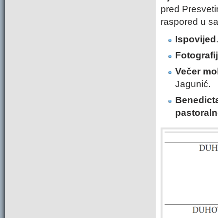
pred Presveti
raspored u sakr
Ispovijed
Fotografi
Večer moli
Jagunić.
Benedicta
pastoraln