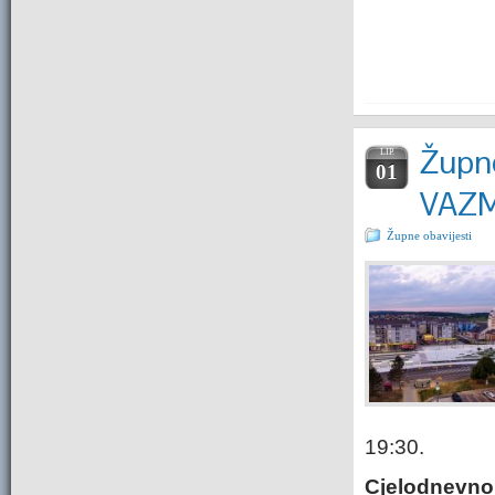
Župne
LIP.
01
VAZ
Župne obavijesti
19:30.
Cjelodnevno 