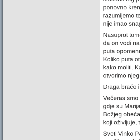
ponovno krenu
razumijemo te
nije imao sna
Nasuprot tom
da on vodi naš
puta opomene
Koliko puta o
kako moliti. 
otvorimo nje
Draga braćo i
Večeras smo 
gdje su Marija 
Božjeg obeća
koji oživljuje,
Sveti Vinko Pa