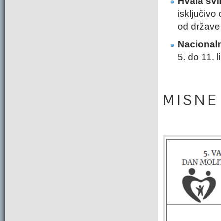
Hvala svi
isključivo
od države 
Nacional
5. do 11. 
M I S N E