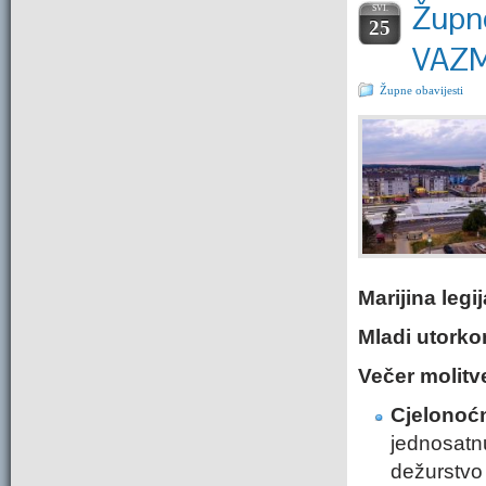
Župne
SVI.
25
VAZ
Župne obavijesti
Marijina legij
Mladi utork
Večer molitve
Cjelonoćn
jednosatn
dežurstvo 