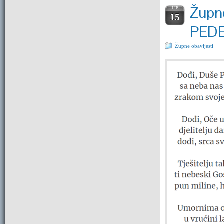
Župne
LIP.
15
PED
Župne obavijesti