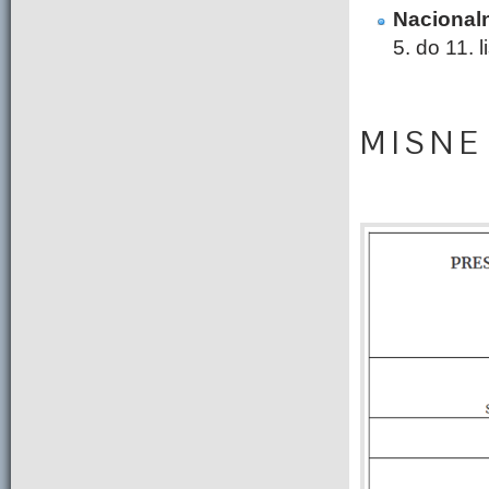
Nacional
5. do 11. 
M I S N E