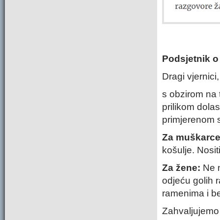
Podsjetnik o
Dragi vjernici,
s obzirom na 
prilikom dola
primjerenom sv
Za muškarc
košulje. Nosit
Za žene:
Ne n
odjeću golih 
ramenima i bez
Zahvaljujemo