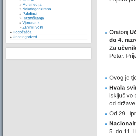
Molitva
Multimedija
Nekategorizirano
Palotinci
Razmišljanja
Vjeronauk
Zanimljivosti
Oratorij
Uč
Hodočašća
Uncategorized
do 4. raz
Za
učenik
Petar. Pri
Ovog je tj
Hvala svi
isključivo
od države 
Od 29. li
Nacional
5. do 11. 