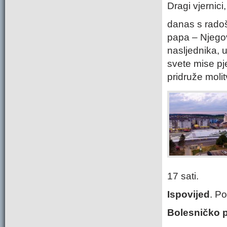
Dragi vjernici,
danas s radoš
papa – Njego
nasljednika, 
svete mise p
pridruže moli
17 sati.
Ispovijed
. Po
Bolesničko