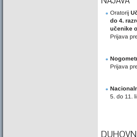
NAJAVA
Oratorij
Uč
do 4. raz
učenike o
Prijava pr
Nogometn
Prijava pr
Nacional
5. do 11. 
DUHOVN