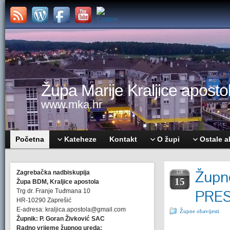
Župa Marije Kraljice apostol
www.mka.hr
Početna
Kateheze
Kontakt
O župi
Ostale a
Župne
Zagrebačka nadbiskupija
LIP.
15
Župa BDM, Kraljice apostola
PRE
Trg dr. Franje Tuđmana 10
HR-10290 Zaprešić
E-adresa: kraljica.apostola@gmail.com
Župne obavijesti
Župnik: P. Goran Živković SAC
Radno vrijeme župnog ureda: