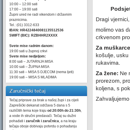
10:00 – 12:00 sati
Podsjet
17:00 – 19:00 sati
Župni ured ne radi vikendom i državnim
Dragi vjernici,
praznicima.
Tel.: (01) 3312-633
molimo vas da
IBAN: HR4224840081135512536
SWIFT (BIC): RZBHHR2XXXX
crkvenom pro
Svete mise radnim danom:
Za muškarc
19:00 sati u župnoj crkvi
košulje, usku 
Svete mise nedjeljom:
8:00 sati – JUTARNJA MISA
rukavima.
10:00 sati – ŽUPNA MISA
11:30 sati – MISA S DJECOM (nema ljeti)
Za žene:
Ne n
19:00 sati – MISA S MLADIMA
prorezom, proz
koljena, s pok
Zaručnički tečaj
Zahvaljujemo
Tečaj priprave za brak u našoj župi i za cijeli
Zaprešićki dekanat održava 5 dana s 5
različitih tema koje traju
od 20:00h do 21:30h
,
a vode ih stručni predavači. Tečaj su dužni
pohađati i
zaručnik i zaručnica
, a na kraju
tečaja oboje dobivaju potvrdu o pohađanju