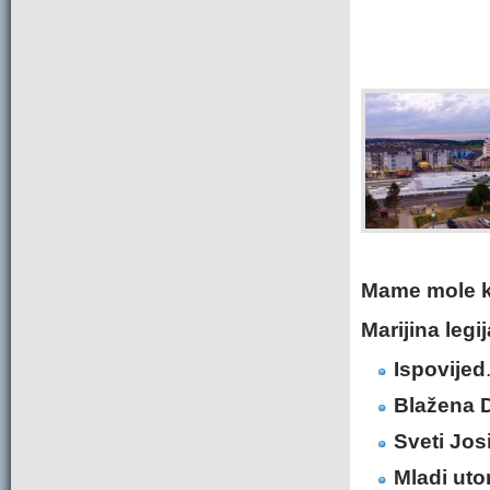
Mame mole k
Marijina legij
Ispovijed
Blažena D
Sveti Jos
Mladi ut