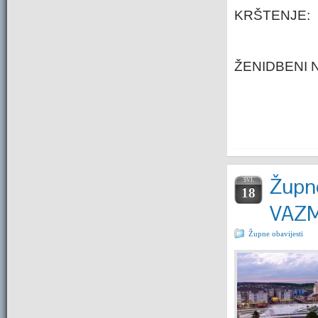
KRŠTENJE:
ŽENIDBENI 
Župne
SVI.
18
VAZ
Župne obavijesti