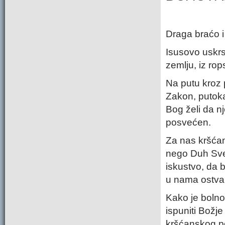
Draga braćo i
Isusovo uskrs
zemlju, iz rop
Na putu kroz 
Zakon, putokaz
Bog želi da n
posvećen.
Za nas kršćan
nego Duh Svet
iskustvo, da 
u nama ostvar
Kako je boln
ispuniti Božje
kršćanskog po