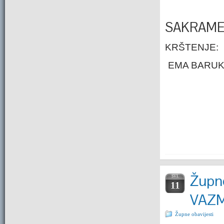
SAKRAME
KRŠTENJE:
EMA BARUKČ
Župne
SVI.
11
VAZ
Župne obavijesti