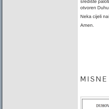
središte palot
otvoren Duhu 
Neka cijeli n
Amen.
M I S N E