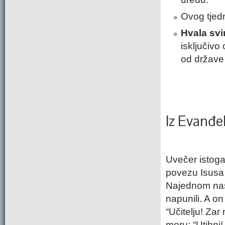
Ovog tjedn
Hvala svi
isključivo
od države 
Iz Evanđe
Uvečer istoga
povezu Isusa k
Najednom nast
napunili. A o
“Učitelju! Zar
moru: “Utihni!