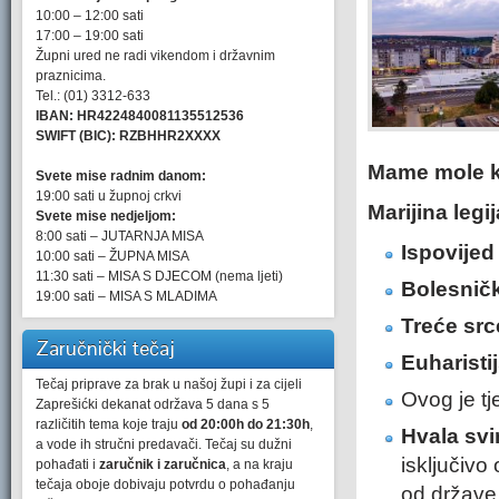
10:00 – 12:00 sati
17:00 – 19:00 sati
Župni ured ne radi vikendom i državnim
praznicima.
Tel.: (01) 3312-633
IBAN: HR4224840081135512536
SWIFT (BIC): RZBHHR2XXXX
Mame mole k
Svete mise radnim danom:
19:00 sati u župnoj crkvi
Marijina legij
Svete mise nedjeljom:
8:00 sati – JUTARNJA MISA
Ispovijed
10:00 sati – ŽUPNA MISA
11:30 sati – MISA S DJECOM (nema ljeti)
Bolesnič
19:00 sati – MISA S MLADIMA
Treće src
Zaručnički tečaj
Euharisti
Tečaj priprave za brak u našoj župi i za cijeli
Ovog je tj
Zaprešićki dekanat održava 5 dana s 5
različitih tema koje traju
od 20:00h do 21:30h
,
Hvala svi
a vode ih stručni predavači. Tečaj su dužni
isključivo
pohađati i
zaručnik i zaručnica
, a na kraju
tečaja oboje dobivaju potvrdu o pohađanju
od države 