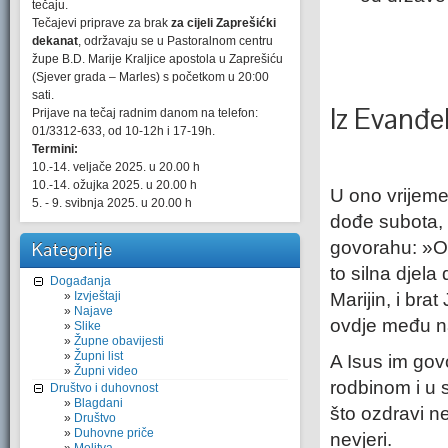
tečaju.
Tečajevi priprave za brak
za cijeli Zaprešićki
dekanat
, održavaju se u Pastoralnom centru
župe B.D. Marije Kraljice apostola u Zaprešiću
(Sjever grada – Marles) s početkom u 20:00
sati.
Iz Evanđe
Prijave na tečaj radnim danom na telefon:
01/3312-633, od 10-12h i 17-19h.
Termini:
10.-14. veljače 2025. u 20.00 h
10.-14. ožujka 2025. u 20.00 h
U ono vrijeme
5. - 9. svibnja 2025. u 20.00 h
dođe subota, 
govorahu: »O
Kategorije
to silna djela
Događanja
Izvještaji
Marijin, i brat
Najave
ovdje među n
Slike
Župne obavijesti
Župni list
A Isus im gov
Župni video
rodbinom i u 
Društvo i duhovnost
Blagdani
što ozdravi ne
Društvo
Duhovne priče
nevjeri.