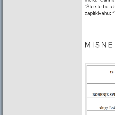
“Što ste bojaž
zapitkivahu: “
M I S N E