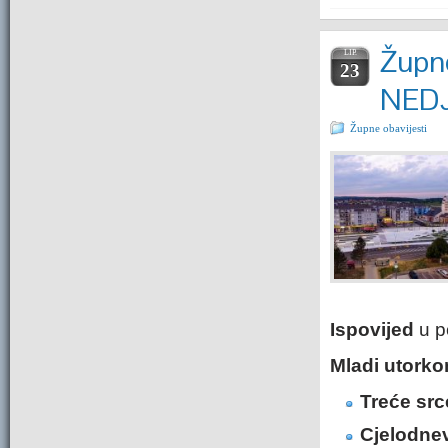
Župne
LIP.
23
NEDJ
Župne obavijesti
Ispovijed
u po
Mladi utork
Treće src
Cjelodnev