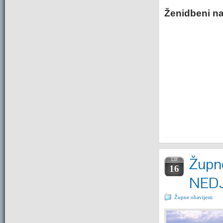
Ženidbeni na
Župne
LIP.
16
NEDJ
Župne obavijesti