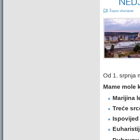
NEDJ
Župne obavijesti
Od 1. srpnja m
Mame mole k
Marijina l
Treće src
Ispovijed
Euharisti