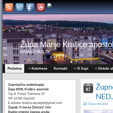
Župa Marije Kraljice apostol
www.mka.hr
Početna
Kateheze
Kontakt
O župi
Ostale a
Župne
Zagrebačka nadbiskupija
SRP.
07
Župa BDM, Kraljice apostola
NEDJ
Trg dr. Franje Tuđmana 10
HR-10290 Zaprešić
E-adresa: kraljica.apostola@gmail.com
Župne obavijesti
Župnik: P. Goran Živković SAC
Radno vrijeme župnog ureda: