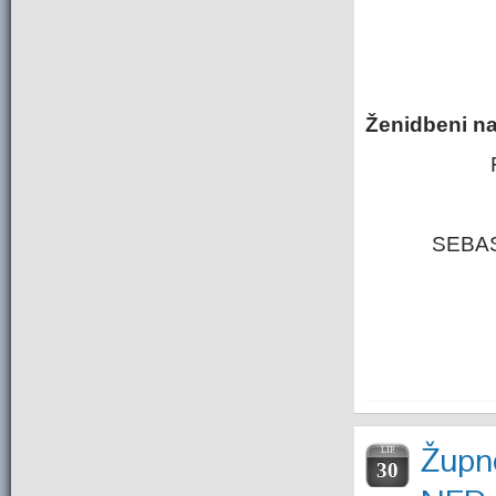
Ženidbeni na
SEBAS
Župne
LIP.
30