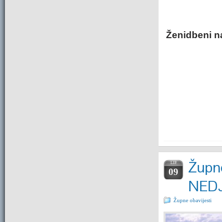
Ženidbeni na
Župne
LIP.
09
NEDJ
Župne obavijesti