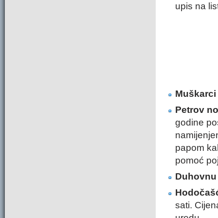
upis na list
Muškarci
Petrov no
godine pos
namijenjen
papom kako
pomoć poj
Duhovnu
Hodočašć
sati. Cije
uredu.