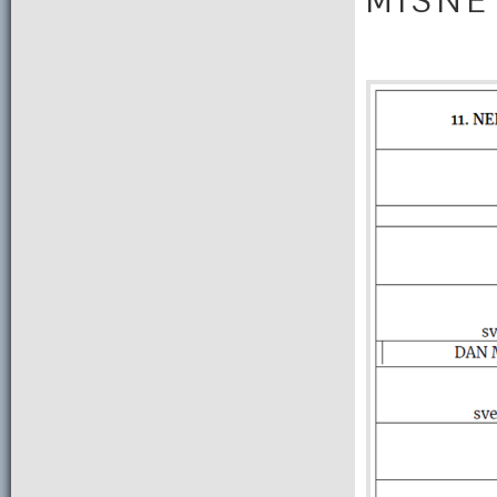
M I S N E