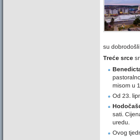
su dobrodošli
Treće srce
sr
Benedict
pastoraln
misom u 19
Od 23. lip
Hodočašć
sati. Cije
uredu.
Ovog tjedn