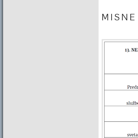
M I S N E