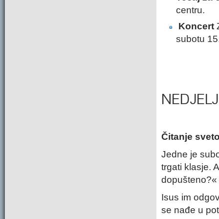
centru.
Koncert
Z
subotu 15.
NEDJELJ
Čitanje svet
Jedne je subo
trgati klasje.
dopušteno?«
Isus im odgovo
se nađe u pot