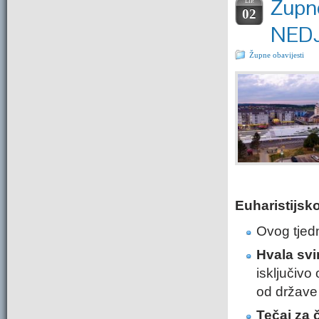
Župne
LIP.
02
NEDJ
Župne obavijesti
Euharistijsk
Ovog tjedn
Hvala svim
isključivo
od države 
Tečaj za 