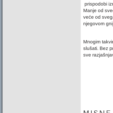
prispodobi iz
Manje od sveg
veće od svega
njegovom gni
Mnogim takvi
slušati. Bez 
sve razjašnja