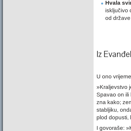
Hvala svi
isključivo
od države 
Iz Evanđe
U ono vrijeme
»Kraljevstvo 
Spavao on ili 
zna kako; zem
stabljiku, on
plod dopusti, 
I govoraše: »