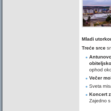
Mladi utork
Treće srce
sr
Antunov
obiteljsk
ophod oko
Večer moli
Sveta misa
Koncert z
Zajedno s 