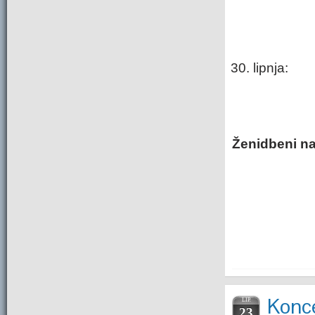
lipnja:
Ženidbeni na
Konc
LIP.
23