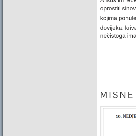
A Isus im reč
oprostiti sinov
kojima pohul
dovijeka; kriv
nečistoga ima
M I S N E