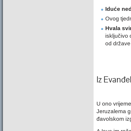
Iduće ned
Ovog tjedn
Hvala svim
isključivo
od države 
Iz Evanđe
U ono vrijem
Jeruzalema g
đavolskom iz