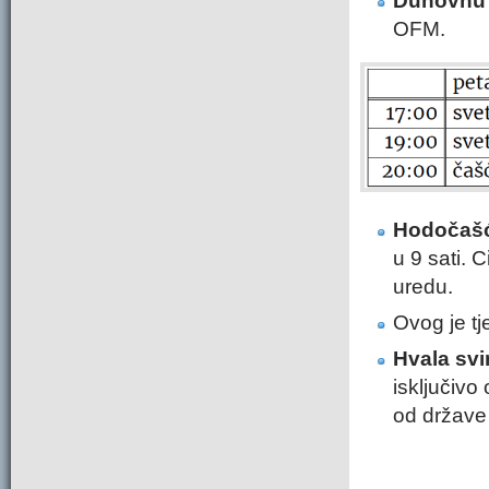
Duhovnu
OFM.
Hodočašć
u 9 sati. 
uredu.
Ovog je tj
Hvala svi
isključivo
od države 