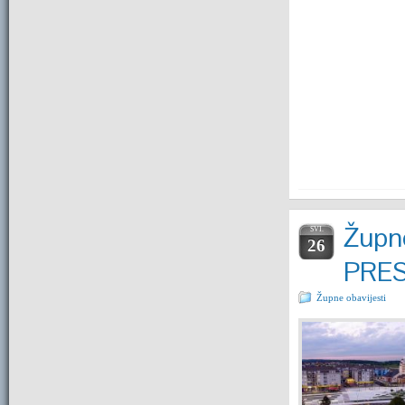
Župne
SVI.
26
PRE
Župne obavijesti