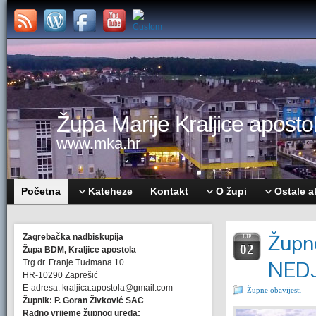
Župa Marije Kraljice apostol
www.mka.hr
Početna
Kateheze
Kontakt
O župi
Ostale a
Župne
Zagrebačka nadbiskupija
LIP.
02
Župa BDM, Kraljice apostola
NEDJ
Trg dr. Franje Tuđmana 10
HR-10290 Zaprešić
E-adresa: kraljica.apostola@gmail.com
Župne obavijesti
Župnik: P. Goran Živković SAC
Radno vrijeme župnog ureda: