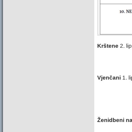
Krštene
2. li
Vjenčani
1. l
Ženidbeni na