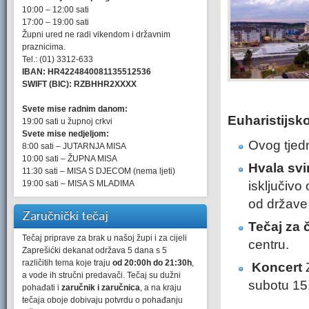
10:00 – 12:00 sati
17:00 – 19:00 sati
Župni ured ne radi vikendom i državnim
praznicima.
Tel.: (01) 3312-633
IBAN: HR4224840081135512536
SWIFT (BIC): RZBHHR2XXXX
Svete mise radnim danom:
Euharistijsk
19:00 sati u župnoj crkvi
Svete mise nedjeljom:
Ovog tjedn
8:00 sati – JUTARNJA MISA
10:00 sati – ŽUPNA MISA
Hvala svim
11:30 sati – MISA S DJECOM (nema ljeti)
19:00 sati – MISA S MLADIMA
isključivo
od države 
Zaručnički tečaj
Tečaj za 
Tečaj priprave za brak u našoj župi i za cijeli
centru.
Zaprešićki dekanat održava 5 dana s 5
različitih tema koje traju
od 20:00h do 21:30h
,
Koncert
Z
a vode ih stručni predavači. Tečaj su dužni
subotu 15.
pohađati i
zaručnik i zaručnica
, a na kraju
tečaja oboje dobivaju potvrdu o pohađanju