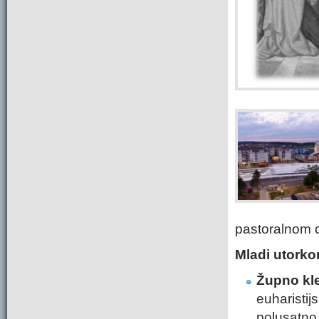
pastoralnom c
Mladi utork
Župno kl
euharistij
polusatno