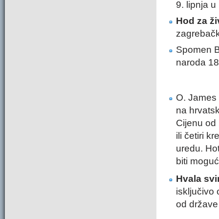
9. lipnja 
Hod za ži
zagrebačk
Spomen Ble
naroda 18.
O. James 
na hrvats
Cijenu od 
ili četiri 
uredu. Hot
biti moguć
Hvala svi
isključivo
od države 