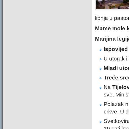
lipnja u past
Mame mole 
Marijina legi
Ispovije
U utorak i
Mladi ut
Treće sr
Na
Tijel
sve. Minis
Polazak n
crkve. U 
Svetkovi
19 sati i