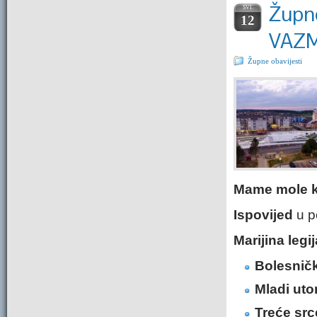
Župne
SVI.
12
VAZ
Župne obavijesti
Mame mole k
Ispovij
ed
u po
Marijina legij
Bolesnič
Mladi ut
Treće src