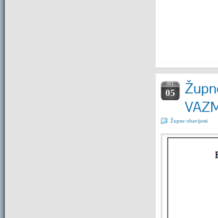
Župne
SVI.
05
VAZ
Župne obavijesti