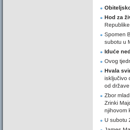
Obiteljsk
Hod za ži
Republike
Spomen Bl
subotu u M
Iduće ned
Ovog tjedn
Hvala svi
isključivo
od države 
Zbor mlad
Zrinki Ma
njihovom k
U subotu 2
James Ma