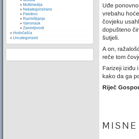
Molitva
Uđe ponovno u
Multimedija
Nekategorizirano
vrebahu hoće l
Palotinci
Razmišljanja
čovjeku usahl
Vjeronauk
Zanimljivosti
dopušteno činit
Hodočašća
šutjeli.
Uncategorized
A on, ražaloš
reče tom čovj
Farizeji iziđ
kako da ga p
Riječ Gospo
M I S N E