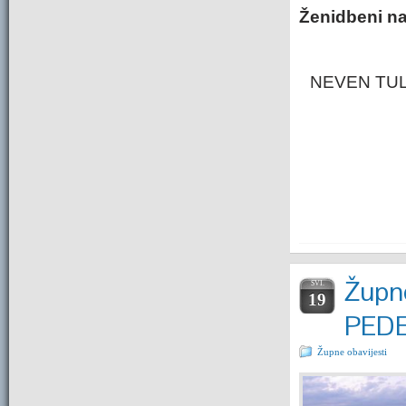
Ženidbeni na
NEVEN TUL
Župne
SVI.
19
PEDE
Župne obavijesti