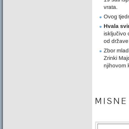
vrata.
Ovog tjedn
Hvala svi
isključivo
od države 
Zbor mlad
Zrinki Ma
njihovom k
M I S N E