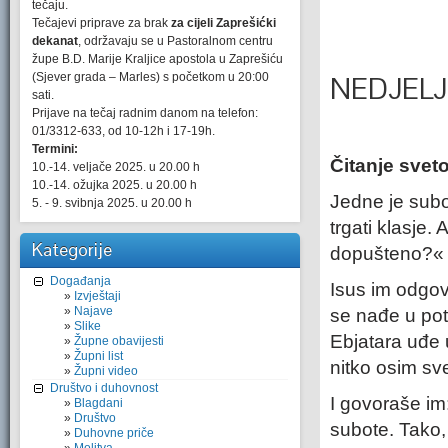
tečaju.
Tečajevi priprave za brak
za cijeli Zaprešićki
dekanat
, održavaju se u Pastoralnom centru
župe B.D. Marije Kraljice apostola u Zaprešiću
(Sjever grada – Marles) s početkom u 20:00
NEDJELJ
sati.
Prijave na tečaj radnim danom na telefon:
01/3312-633, od 10-12h i 17-19h.
Termini:
Čitanje svet
10.-14. veljače 2025. u 20.00 h
10.-14. ožujka 2025. u 20.00 h
Jedne je subo
5. - 9. svibnja 2025. u 20.00 h
trgati klasje.
Kategorije
dopušteno?«
Događanja
Isus im odgovo
Izvještaji
Najave
se nađe u pot
Slike
Ebjatara uđe 
Župne obavijesti
Župni list
nitko osim sv
Župni video
Društvo i duhovnost
I govoraše im
Blagdani
Društvo
subote. Tako,
Duhovne priče