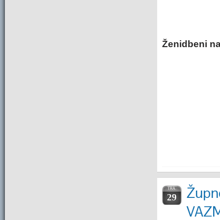
Ženidbeni na
Župne
TRA.
29
VAZ