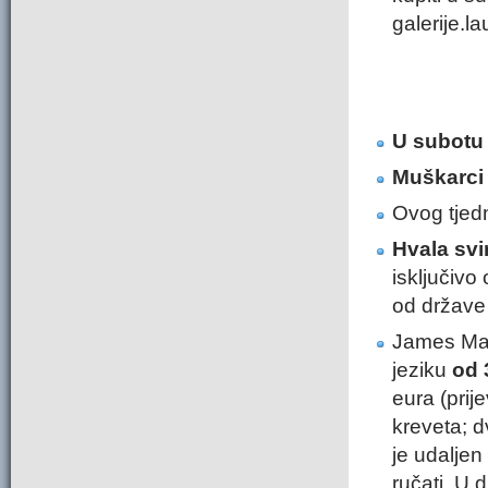
galerije.la
U subotu
Muškarci
Ovog tjedn
Hvala svim
isključivo
od države 
James Ma
jeziku
od 
eura (prije
kreveta; d
je udaljen
ručati. U