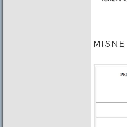
M I S N E