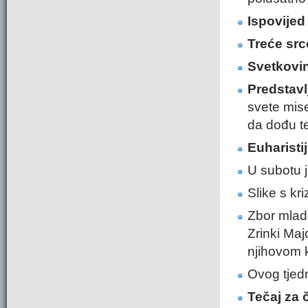
Ispovij
ed
Treće src
Svetkovi
Predstavl
svete mise
da dođu te
Euharisti
U subotu j
Slike s kr
Zbor mlad
Zrinki Ma
njihovom k
Ovog tjedn
Tečaj za 