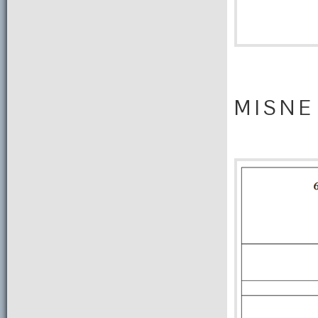
M I S N E