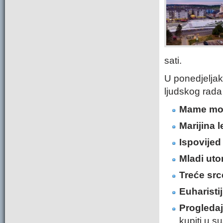
sati.
U ponedjeljak
ljudskog rada
Mame mol
Marijina l
Ispovij
ed
Mladi ut
Treće src
Euharisti
Progledaj
kupiti u s