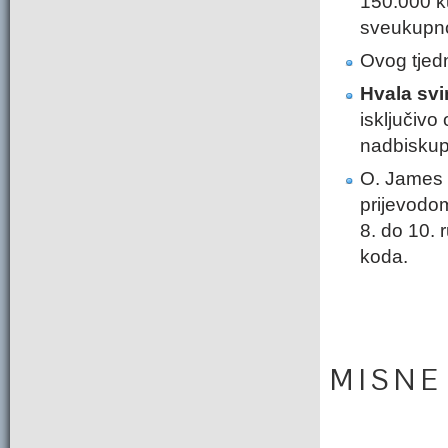
150.000 ku
sveukupno
Ovog tjedn
Hvala svi
isključivo 
nadbiskupi
O. James
prijevodom
8. do 10. 
koda.
M I S N E