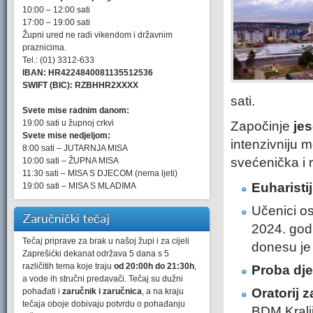
10:00 – 12:00 sati
17:00 – 19:00 sati
Župni ured ne radi vikendom i državnim
praznicima.
Tel.: (01) 3312-633
IBAN: HR4224840081135512536
SWIFT (BIC): RZBHHR2XXXX
sati.
Svete mise radnim danom:
19:00 sati u župnoj crkvi
Započinje
jes
Svete mise nedjeljom:
intenzivniju m
8:00 sati – JUTARNJA MISA
svećenička i 
10:00 sati – ŽUPNA MISA
11:30 sati – MISA S DJECOM (nema ljeti)
Euharisti
19:00 sati – MISA S MLADIMA
Učenici os
Zaručnički tečaj
2024. godi
Tečaj priprave za brak u našoj župi i za cijeli
donesu je
Zaprešićki dekanat održava 5 dana s 5
različitih tema koje traju
od 20:00h do 21:30h
,
Proba dje
a vode ih stručni predavači. Tečaj su dužni
Oratorij 
pohađati i
zaručnik i zaručnica
, a na kraju
tečaja oboje dobivaju potvrdu o pohađanju
BDM Kralji