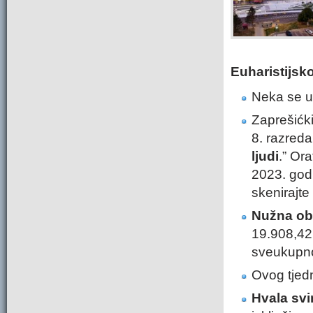
Euharistijsk
Neka se un
Zaprešićki
8. razred
ljudi
.” Or
2023. godi
skenirajt
Nužna obn
19.908,42 
sveukupno
Ovog tjedn
Hvala svi