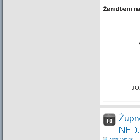
Ženidbeni na
JO
Župne
RUJ.
10
NEDJ
Župne obavijesti