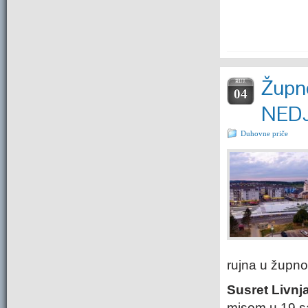
Župne
RUJ.
04
NEDJ
Duhovne priče
rujna u župn
Susret Livnj
misom u 19 sa