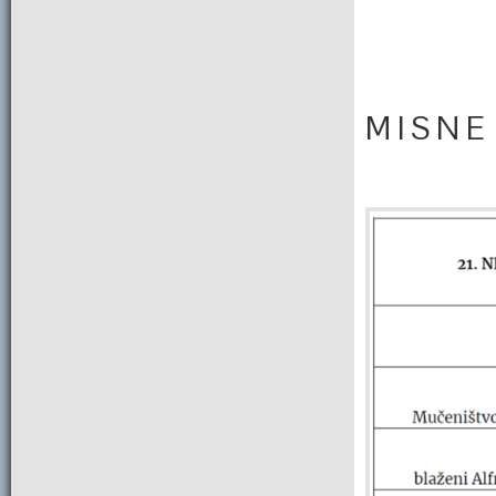
M I S N E