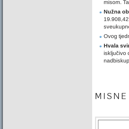
misom. Tad
Nužna obn
19.908,42 
sveukupno
Ovog tjedn
Hvala svi
isključivo 
nadbiskup
M I S N E