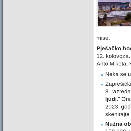
mise.
Pješačko hod
12. kolovoza.
Anto Miketa. 
Neka se un
Zaprešićki
8. razred
ljudi
.” Or
2023. godi
skenirajt
Nužna obn