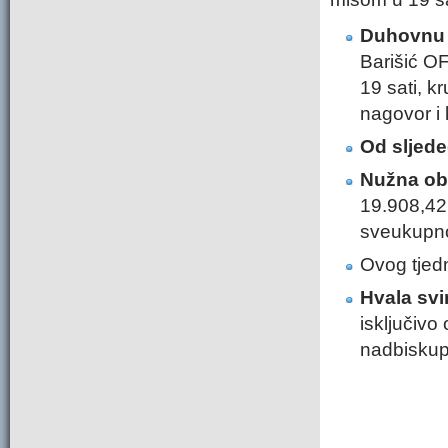
Duhovnu o
Barišić O
19 sati, k
nagovor i 
Od sljede
Nužna obn
19.908,42 
sveukupno
Ovog tjedn
Hvala svi
isključivo 
nadbiskup