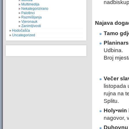
Molitva
nadbiskupi
Multimedija
Nekategorizirano
Palotinci
Razmišljanja
Vjeronauk
Najava doga
Zanimljivosti
Hodočašća
Tamo gdje
Uncategorized
Planinarsk
Udbina.
Broj mjest
Večer sla
listopada 
rujna na t
Splitu.
Holy•win
nagovor, ve
Duhovnu