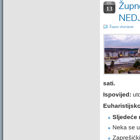
Župne
KOL.
13
NEDJ
Župne obavijesti
sati.
Ispovijed:
uto
Euharistijsk
Sljedeće 
Neka se un
Zaprešićki