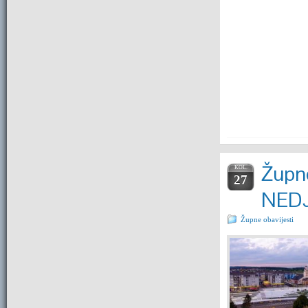
Župne
KOL.
27
NEDJ
Župne obavijesti