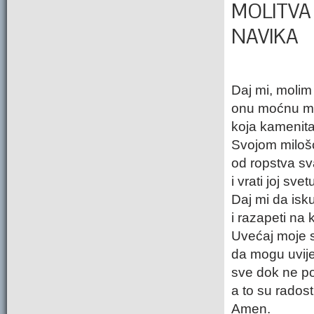
MOLITVA
NAVIKA
Daj mi, molim 
onu moćnu mi
koja kamenita
Svojom miloš
od ropstva sv
i vrati joj sv
Daj mi da isk
i razapeti na 
Uvećaj moje 
da mogu uvije
sve dok ne pos
a to su rados
Amen.