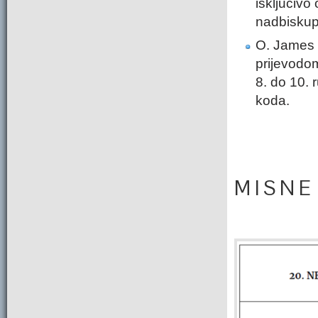
isključivo 
nadbiskupi
O. James
prijevodom
8. do 10. 
koda.
M I S N E