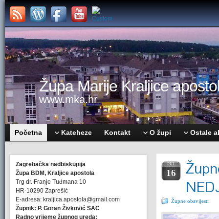
Župa Marije Kraljice apostol
www.mka.hr
Početna
Kateheze
Kontakt
O župi
Ostale a
Župne
Zagrebačka nadbiskupija
RUJ.
16
Župa BDM, Kraljice apostola
NEDJ
Trg dr. Franje Tuđmana 10
HR-10290 Zaprešić
E-adresa: kraljica.apostola@gmail.com
Župne obavijesti
Župnik: P. Goran Živković SAC
Radno vrijeme župnog ureda: