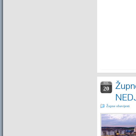
Župne
KOL.
20
NEDJ
Župne obavijesti