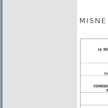
M I S N E