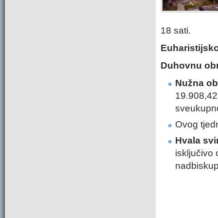
18 sati.
Euharistijsk
Duhovnu o
Nužna obn
19.908,42 
sveukupno
Ovog tjedn
Hvala svi
isključivo 
nadbiskup