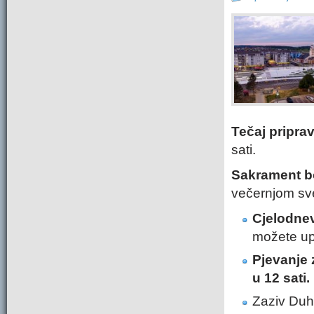
Tečaj pripra
sati.
Sakrament b
večernjom sv
Cjelodnev
možete upi
Pjevanje 
u 12 sati.
Zaziv Duh