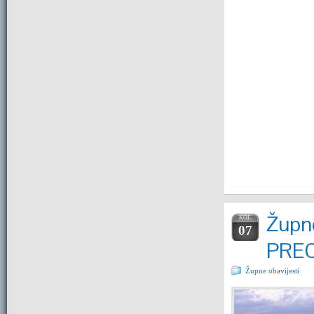
Župne
KOL.
07
PRE
Župne obavijesti