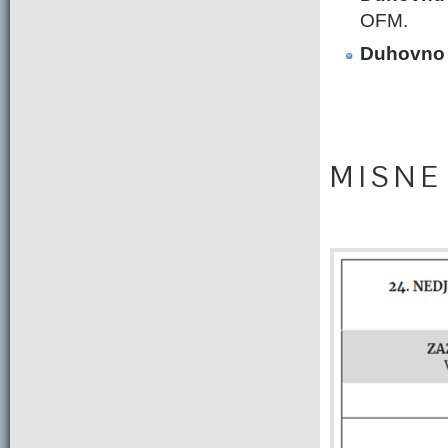
OFM.
Duhovno 
M I S N E