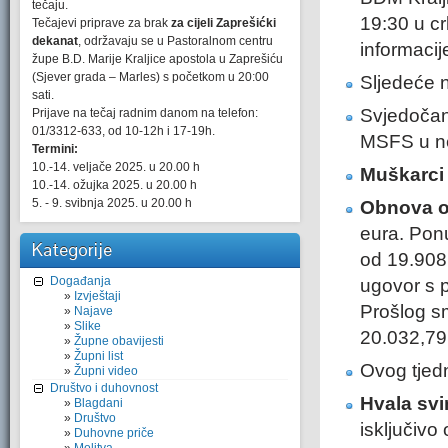
tečaju.
19:30 u crk
Tečajevi priprave za brak
za cijeli Zaprešićki
dekanat
, održavaju se u Pastoralnom centru
informaci
župe B.D. Marije Kraljice apostola u Zaprešiću
(Sjever grada – Marles) s početkom u 20:00
Sljedeće n
sati.
Svjedočan
Prijave na tečaj radnim danom na telefon:
01/3312-633, od 10-12h i 17-19h.
MSFS u ne
Termini:
10.-14. veljače 2025. u 20.00 h
Muškarci
10.-14. ožujka 2025. u 20.00 h
5. - 9. svibnja 2025. u 20.00 h
Obnova or
eura. Pon
Kategorije
od 19.908,
Događanja
ugovor s 
Izvještaji
Prošlog s
Najave
Slike
20.032,79
Župne obavijesti
Župni list
Ovog tjedn
Župni video
Društvo i duhovnost
Hvala svi
Blagdani
Društvo
isključivo 
Duhovne priče