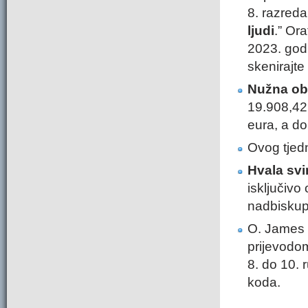
8. razred
ljudi
.” Or
2023. godi
skenirajt
Nužna obn
19.908,42 
eura, a d
Ovog tjedn
Hvala svi
isključivo 
nadbiskupi
O. James
prijevodom
8. do 10. 
koda.