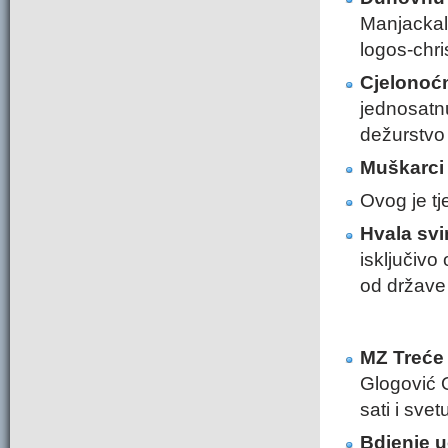
Manjackal
logos-chri
Cjelonoć
jednosatn
dežurstvo 
Muškarci
Ovog je tj
Hvala svi
isključivo
od države 
MZ Treće
Glogović 
sati i svet
Bdjenje u