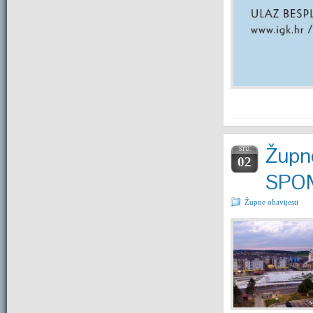
Župne
STU.
02
SPOM
Župne obavijesti