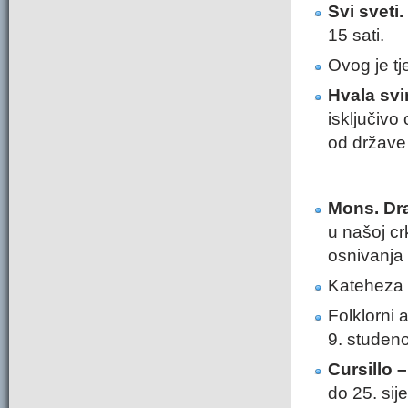
Svi sveti.
15 sati.
Ovog je tj
Hvala svi
isključivo
od države 
Mons. Dr
u našoj cr
osnivanja
Kateheza 
Folklorni
9. studeno
Cursillo 
do 25. sij