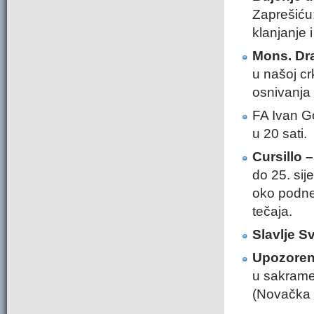
Zaprešiću
klanjanje i
Mons. Dr
u našoj cr
osnivanja
FA Ivan G
u 20 sati.
Cursillo 
do 25. sij
oko podnev
tečaja.
Slavlje S
Upozoren
u sakramen
(Novačka 3