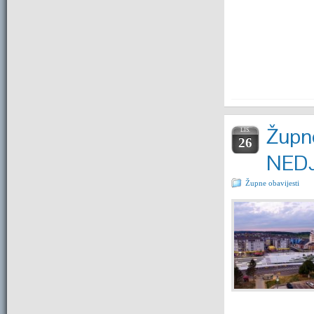
Župne
LIS.
26
NEDJ
Župne obavijesti