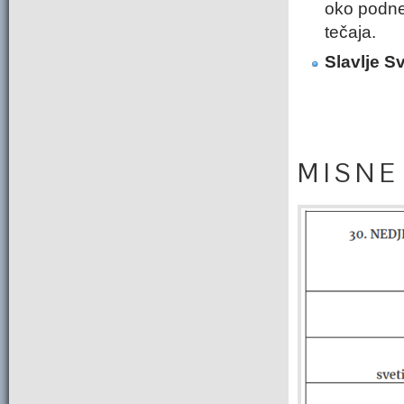
oko podnev
tečaja.
Slavlje S
M I S N E