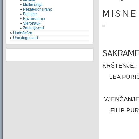
Molitva
Multimedija
Nekategorizirano
M I S N E
Palotinci
Razmišljanja
Vjeronauk
Zanimljivosti
Hodočašća
Uncategorized
SAKRAME
KRŠTENJE:
LEA PURIĆ
VJENČANJE
FILIP PUR