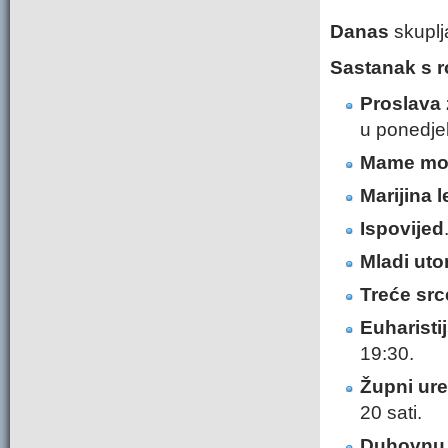
Danas
skupl
Sastanak s r
Proslava
u ponedjel
Mame mol
Marijina l
Ispovijed
Mladi ut
Treće src
Euharisti
19:30.
Župni ur
20 sati.
Duhovnu