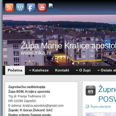
Župa Marije Kraljice apostol
www.mka.hr
Početna
Kateheze
Kontakt
O župi
Ostale a
Župne
Zagrebačka nadbiskupija
STU.
09
Župa BDM, Kraljice apostola
POSV
Trg dr. Franje Tuđmana 10
HR-10290 Zaprešić
E-adresa: kraljica.apostola@gmail.com
Župne obavijesti
Župnik: P. Goran Živković SAC
Radno vrijeme župnog ureda: