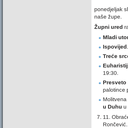
ponedjeljak s
naše župe.
Župni ured
ra
Mladi ut
Ispovijed
Treće src
Euharisti
19:30.
Presveto
palotince 
Molitvena 
u Duhu
u 
11. Obraće
Rončević.