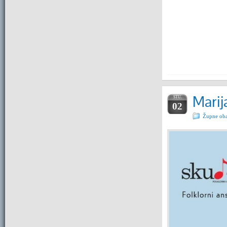
Marij
STU.
02
Župne oba