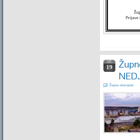
Župne
LIS.
19
NEDJ
Župne obavijesti