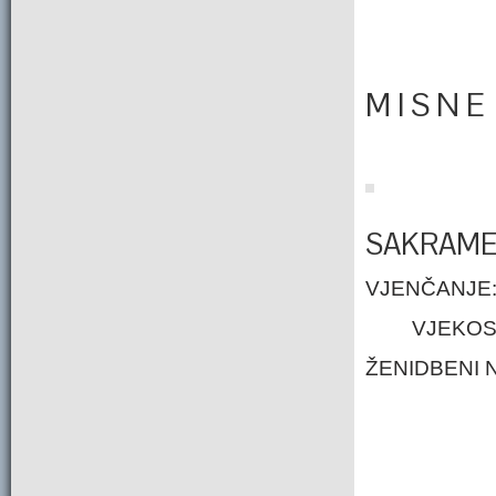
M I S N E
SAKRAME
VJENČANJE
VJEKOSL
ŽENIDBEN