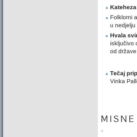
Kateheza
Folklorni
u nedjelju 
Hvala svi
isključivo
od države 
Tečaj pri
Vinka Pallo
M I S N E