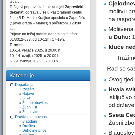
tečaju.
Cjelodnev
Tečajevi priprave za brak
za cijeli Zaprešićki
molitvu pr
dekanat
, održavaju se u Pastoralnom centru
župe B.D. Marije Kraljice apostola u Zaprešiću
na raspored
(Sjever grada – Marles) s početkom u 20:00
Molitvena 
sati.
Prijave na tečaj radnim danom na telefon:
u Duhu:
1
01/3312-633, od 10-12h i 17-19h.
Termini:
Iduće ned
10.-14. veljače 2025. u 20.00 h
10.-14. ožujka 2025. u 20.00 h
Traži
5. - 9. svibnja 2025. u 20.00 h
Rad se sas
Kategorije
Ovog tjedn
Događanja
Hvala svi
Izvještaji
Najave
isključivo
Slike
Župne obavijesti
od države 
Župni list
Župni video
Sveta Ceci
Društvo i duhovnost
Blagdani
Župni zbor
Društvo
Duhovne priče
Blagoslov 