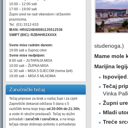
10:00 – 12:00 sati
17:00 – 19:00 sati
Župni ured ne radi vikendom i državnim
praznicima.
Tel.: (01) 3312-633
IBAN: HR4224840081135512536
SWIFT (BIC): RZBHHR2XXXX
studenoga.)
Svete mise radnim danom:
19:00 sati u župnoj crkvi
Mame mole k
Svete mise nedjeljom:
8:00 sati – JUTARNJA MISA
Marijina legij
10:00 sati – ŽUPNA MISA
11:30 sati – MISA S DJECOM (nema ljeti)
Ispovijed
19:00 sati – MISA S MLADIMA
Tečaj pri
Zaručnički tečaj
Vinka Pallo
Tečaj priprave za brak u našoj župi i za cijeli
Župni ur
Zaprešićki dekanat održava 5 dana s 5
različitih tema koje traju
od 20:00h do 21:30h
,
Mladi ut
a vode ih stručni predavači. Tečaj su dužni
pohađati i
zaručnik i zaručnica
, a na kraju
Treće src
tečaja oboje dobivaju potvrdu o pohađanju