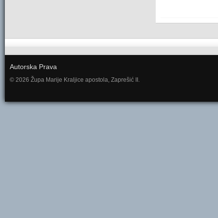
Autorska Prava
© 2026 Župa Marije Kraljice apostola, Zaprešić II.