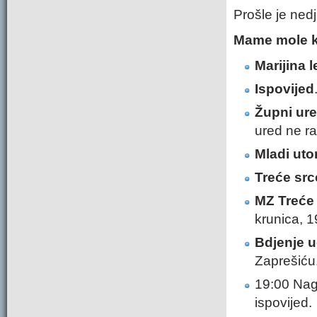
Prošle je ned
Mame mole k
Marijina l
Ispovijed
Župni ur
ured ne ra
Mladi ut
Treće src
MZ Treće
krunica, 1
Bdjenje uo
Zaprešiću
19:00 Nago
ispovijed.