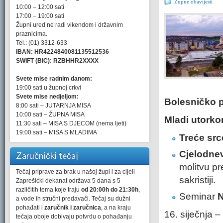
Župne obavijesti
10:00 – 12:00 sati
17:00 – 19:00 sati
Župni ured ne radi vikendom i državnim
praznicima.
Tel.: (01) 3312-633
IBAN: HR4224840081135512536
SWIFT (BIC): RZBHHR2XXXX
Svete mise radnim danom:
19:00 sati u župnoj crkvi
Svete mise nedjeljom:
Bolesničko 
8:00 sati – JUTARNJA MISA
10:00 sati – ŽUPNA MISA
Mladi utork
11:30 sati – MISA S DJECOM (nema ljeti)
19:00 sati – MISA S MLADIMA
Treće src
Cjelodnev
Zaručnički tečaj
molitvu p
Tečaj priprave za brak u našoj župi i za cijeli
sakristiji.
Zaprešićki dekanat održava 5 dana s 5
različitih tema koje traju
od 20:00h do 21:30h
,
Seminar
N
a vode ih stručni predavači. Tečaj su dužni
pohađati i
zaručnik i zaručnica
, a na kraju
16. siječnja –
tečaja oboje dobivaju potvrdu o pohađanju