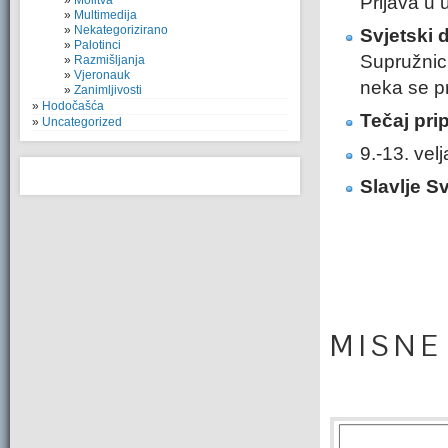
Prijava u 
Molitva
Multimedija
Nekategorizirano
Svjetski 
Palotinci
Supružnici
Razmišljanja
Vjeronauk
neka se pr
Zanimljivosti
Hodočašća
Tečaj pri
Uncategorized
9.-13. velj
Slavlje S
M I S N E