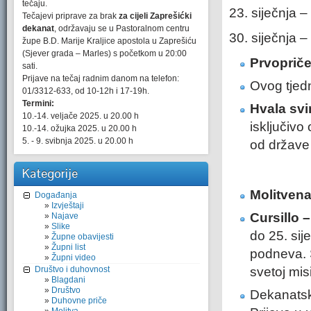
tečaju.
23. siječnja –
Tečajevi priprave za brak
za cijeli Zaprešićki
dekanat
, održavaju se u Pastoralnom centru
30. siječnja –
župe B.D. Marije Kraljice apostola u Zaprešiću
(Sjever grada – Marles) s početkom u 20:00
Prvoprič
sati.
Prijave na tečaj radnim danom na telefon:
Ovog tjedn
01/3312-633, od 10-12h i 17-19h.
Termini:
Hvala svi
10.-14. veljače 2025. u 20.00 h
isključivo
10.-14. ožujka 2025. u 20.00 h
5. - 9. svibnja 2025. u 20.00 h
od države 
Kategorije
Molitvena
Događanja
Izvještaji
Cursillo 
Najave
Slike
do 25. sij
Župne obavijesti
Župni list
podneva. S
Župni video
Društvo i duhovnost
svetoj mis
Blagdani
Društvo
Dekanats
Duhovne priče