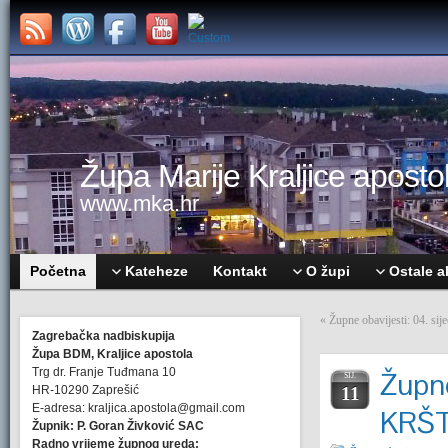
Župa Marije Kraljice apostol
www.mka.hr
Početna
Kateheze
Kontakt
O župi
Ostale a
«
Župne obavijesti: 04. 
Zagrebačka nadbiskupija
Župa BDM, Kraljice apostola
Trg dr. Franje Tuđmana 10
Župne
SIJ.
HR-10290 Zaprešić
11
E-adresa: kraljica.apostola@gmail.com
KRŠ
Župnik: P. Goran Živković SAC
Radno vrijeme župnog ureda: