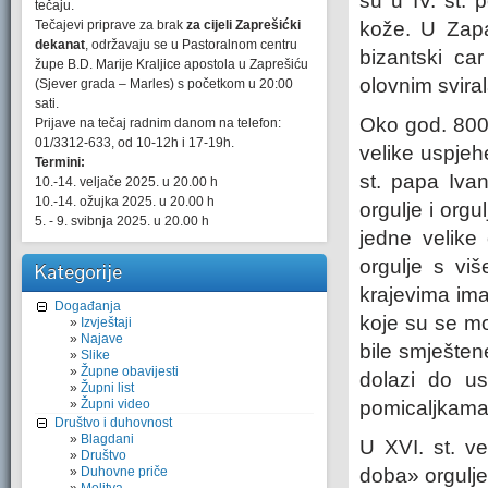
su u IV. st.
tečaju.
Tečajevi priprave za brak
za cijeli Zaprešićki
kože. U Zapa
dekanat
, održavaju se u Pastoralnom centru
bizantski ca
župe B.D. Marije Kraljice apostola u Zaprešiću
olovnim svira
(Sjever grada – Marles) s početkom u 20:00
sati.
Oko god. 800. 
Prijave na tečaj radnim danom na telefon:
01/3312-633, od 10-12h i 17-19h.
velike uspjehe
Termini:
st. papa Ivan
10.-14. veljače 2025. u 20.00 h
10.-14. ožujka 2025. u 20.00 h
orgulje i org
5. - 9. svibnja 2025. u 20.00 h
jedne velike
orgulje s vi
Kategorije
krajevima ima
Događanja
koje su se mo
Izvještaji
Najave
bile smješte
Slike
Župne obavijesti
dolazi do us
Župni list
Župni video
pomicaljkama
Društvo i duhovnost
Blagdani
U XVI. st. v
Društvo
Duhovne priče
doba» orgulje 