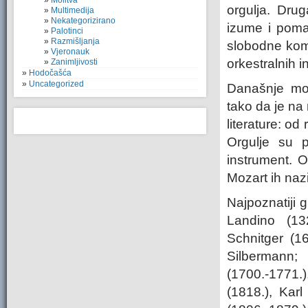
Molitva
orgulja. Dru
Multimedija
Nekategorizirano
izume i pomag
Palotinci
Razmišljanja
slobodne komb
Vjeronauk
orkestralnih i
Zanimljivosti
Hodočašća
Uncategorized
Današnje mod
tako da je na
literature: o
Orgulje su p
instrument. 
Mozart ih naz
Najpoznatiji g
Landino (13
Schnitger (16
Silbermann;
(1700.-1771.)
(1818.), Kar