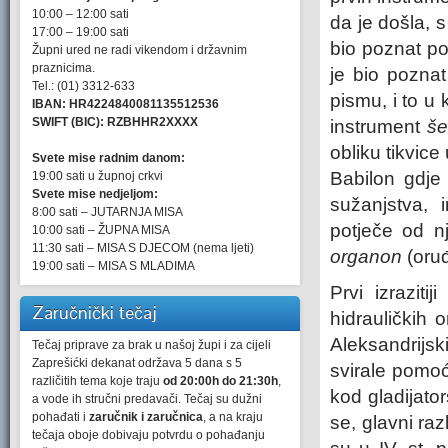
10:00 – 12:00 sati
da je došla, s
17:00 – 19:00 sati
bio poznat 
Župni ured ne radi vikendom i državnim
praznicima.
je bio pozna
Tel.: (01) 3312-633
pismu, i to u 
IBAN: HR4224840081135512536
SWIFT (BIC): RZBHHR2XXXX
instrument
š
obliku tikvice
Svete mise radnim danom:
Babilon gdje
19:00 sati u župnoj crkvi
Svete mise nedjeljom:
sužanjstva,
8:00 sati – JUTARNJA MISA
potječe od n
10:00 sati – ŽUPNA MISA
11:30 sati – MISA S DJECOM (nema ljeti)
organon
(oru
19:00 sati – MISA S MLADIMA
Prvi izraziti
Zaručnički tečaj
hidrauličkih 
Aleksandrijs
Tečaj priprave za brak u našoj župi i za cijeli
Zaprešićki dekanat održava 5 dana s 5
svirale pomoću
različitih tema koje traju
od 20:00h do 21:30h
,
kod gladijator
a vode ih stručni predavači. Tečaj su dužni
pohađati i
zaručnik i zaručnica
, a na kraju
se, glavni ra
tečaja oboje dobivaju potvrdu o pohađanju