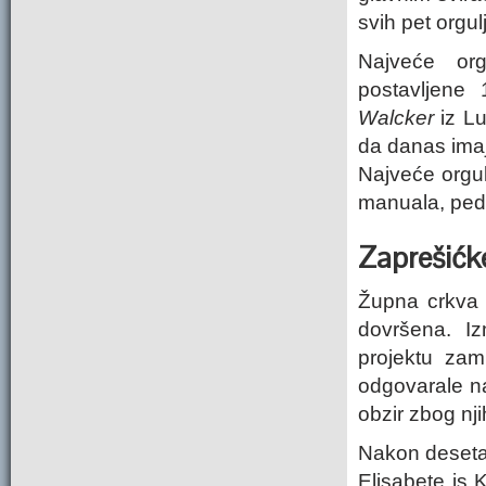
svih pet orgu
Najveće org
postavljene 
Walcker
iz L
da danas imaj
Najveće orgul
manuala, peda
Zaprešićke
Župna crkva 
dovršena. I
projektu zam
odgovarale naš
obzir zbog nj
Nakon desetak
Elisabete is