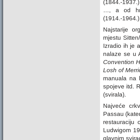
(1844.-1937.)
…, a od hrv
(1914.-1964.)
Najstarije o
mjestu Sitten
Izradio ih je
nalaze se u A
Convention H
Losh of Merri
manuala na k
spojeve itd. 
(svirala).
Najveće crk
Passau (katedr
restauraciju
Ludwigom 1981
glavnim svira