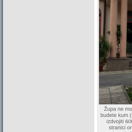
Župa ne mož
budete kum (s
izdvojiti 
stranici o