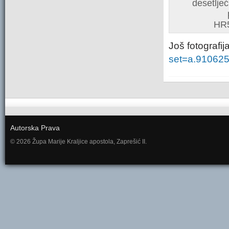
desetljeć
HR5
Još fotografij
set=a.91062
Autorska Prava
© 2026 Župa Marije Kraljice apostola, Zaprešić II.