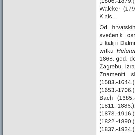
(1806.-1879.)
Walcker (179
Klais…
Od hrvatskih
svećenik i os
u Italiji i Da
tvrtku
Hefere
1868. god. do
Zagrebu. Izra
Znameniti s
(1583.-1644
(1653.-1706.
Bach (1685.-
(1811.-188
(1873.-1916
(1822.-1890
(1837.-1924