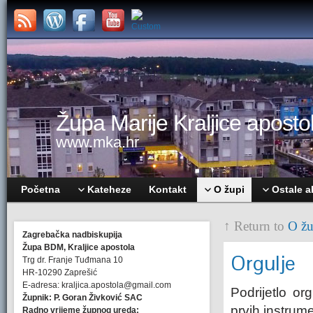
Župa Marije Kraljice apostol
www.mka.hr
Početna
Kateheze
Kontakt
O župi
Ostale a
↑ Return to
O žu
Zagrebačka nadbiskupija
Župa BDM, Kraljice apostola
Orgulje
Trg dr. Franje Tuđmana 10
HR-10290 Zaprešić
E-adresa: kraljica.apostola@gmail.com
Podrijetlo or
Župnik: P. Goran Živković SAC
prvih instrume
Radno vrijeme župnog ureda: