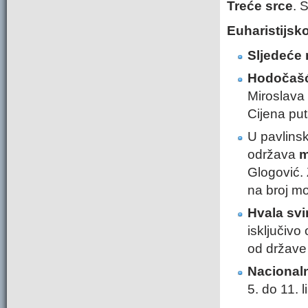
Treće srce
. 
Euharistijsk
Sljedeće 
Hodočašć
Miroslava 
Cijena put
U pavlins
održava
m
Glogović. 
na broj mo
Hvala svi
isključivo
od države 
Nacional
5. do 11. 