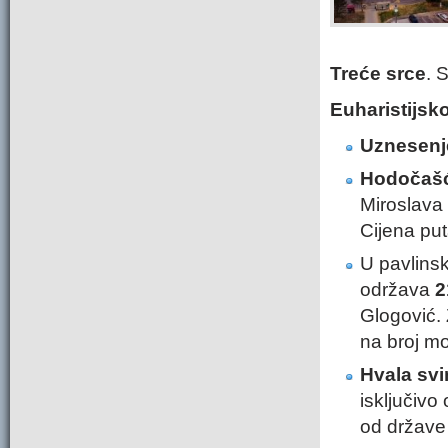
Treće srce
. 
Euharistijsk
Uznesenje
Hodočašć
Miroslava 
Cijena put
U pavlins
održava
2
Glogović. 
na broj mo
Hvala svi
isključivo
od države 