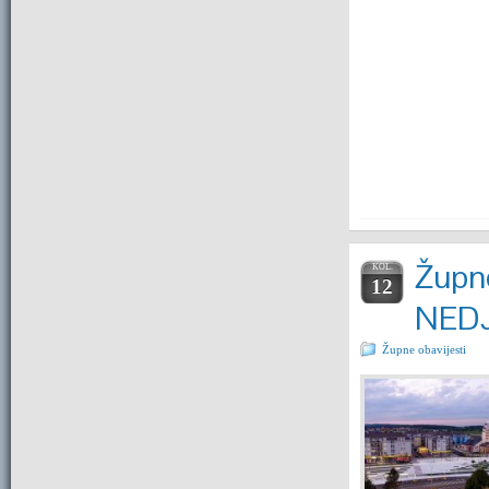
Župne
KOL.
12
NEDJ
Župne obavijesti