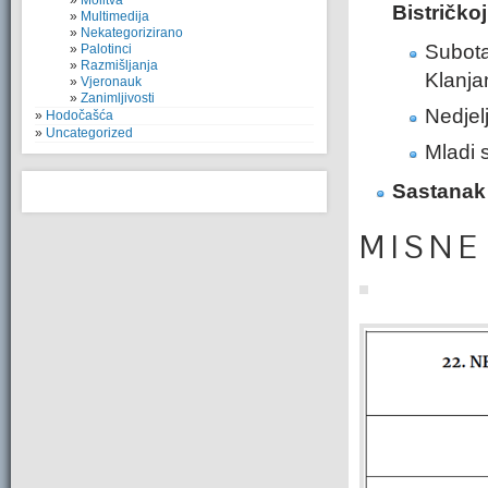
Molitva
Bistričko
Multimedija
Nekategorizirano
Subota
Palotinci
Razmišljanja
Klanja
Vjeronauk
Zanimljivosti
Nedjel
Hodočašća
Uncategorized
Mladi 
Sastanak
M I S N E