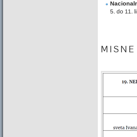
Nacional
5. do 11. 
M I S N E