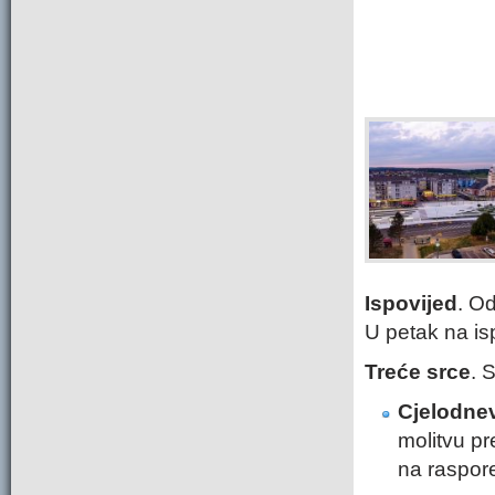
Ispovijed
. Od
U petak na is
Treće srce
. 
Cjelodne
molitvu pr
na raspored