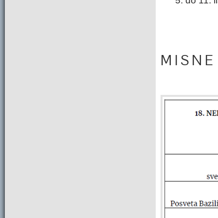
5. do 11. 
M I S N E