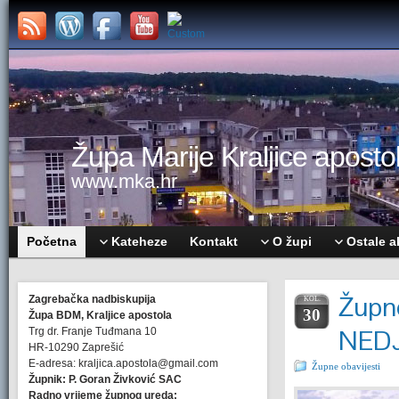
Župa Marije Kraljice apostol
www.mka.hr
Početna
Kateheze
Kontakt
O župi
Ostale a
Župne
Zagrebačka nadbiskupija
KOL.
30
Župa BDM, Kraljice apostola
NEDJ
Trg dr. Franje Tuđmana 10
HR-10290 Zaprešić
E-adresa: kraljica.apostola@gmail.com
Župne obavijesti
Župnik: P. Goran Živković SAC
Radno vrijeme župnog ureda: