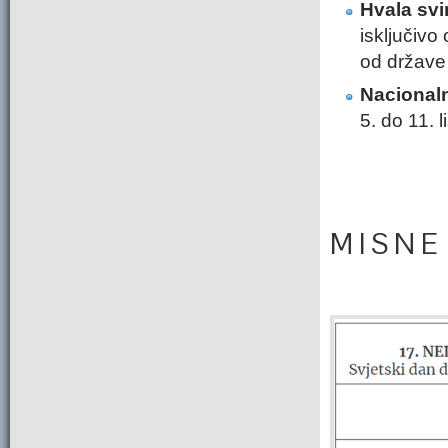
Hvala svi
isključivo
od države 
Nacional
5. do 11. 
M I S N E