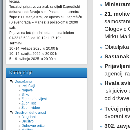
tečaju.
Ministran
Tečajevi priprave za brak
za cijeli Zaprešićki
dekanat
, održavaju se u Pastoralnom centru
21. molit
župe B.D. Marije Kraljice apostola u Zaprešiću
samostanu 
(Sjever grada – Marles) s početkom u 20:00
sati.
Glogović 
Prijave na tečaj radnim danom na telefon:
Mirku Mar
01/3312-633, od 10-12h i 17-19h.
Termini:
Obiteljska
10.-14. veljače 2025. u 20.00 h
10.-14. ožujka 2025. u 20.00 h
Sastanak 
5. - 9. svibnja 2025. u 20.00 h
Prijavlje
Kategorije
agenciji r
Događanja
Hvala svi
Izvještaji
isključivo
Najave
Slike
od države 
Župne obavijesti
Župni list
Župni video
Tečaj pri
Društvo i duhovnost
dvorani sv
Blagdani
Društvo
302. zavj
Duhovne priče