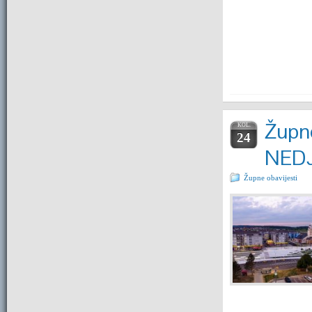
Župne
KOL.
24
NEDJ
Župne obavijesti