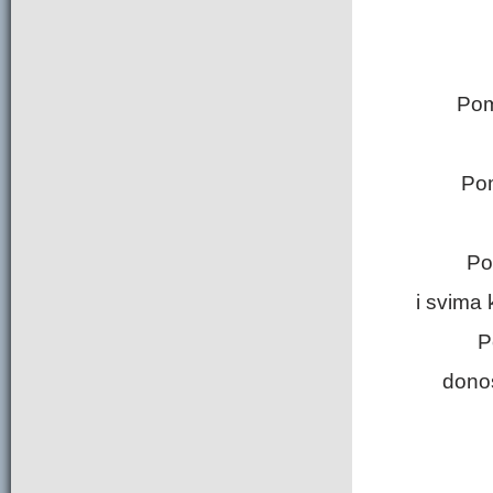
Pom
Pom
Po
i svima
P
donos