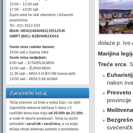
10:00 – 12:00 sati
17:00 – 19:00 sati
Župni ured ne radi vikendom i državnim
praznicima.
Tel.: (01) 3312-633
IBAN: HR4224840081135512536
SWIFT (BIC): RZBHHR2XXXX
dolaze p. Ivo 
Svete mise radnim danom:
19:00 sati u župnoj crkvi
Marijina legij
Svete mise nedjeljom:
8:00 sati – JUTARNJA MISA
Treće srce
. 
10:00 sati – ŽUPNA MISA
11:30 sati – MISA S DJECOM (nema ljeti)
Euharisti
19:00 sati – MISA S MLADIMA
nakon sve
Zaručnički tečaj
Presveto 
provincije
Tečaj priprave za brak u našoj župi i za cijeli
Zaprešićki dekanat održava 5 dana s 5
Molitvena
različitih tema koje traju
od 20:00h do 21:30h
,
a vode ih stručni predavači. Tečaj su dužni
Bezgrešno
pohađati i
zaručnik i zaručnica
, a na kraju
svećeničk
tečaja oboje dobivaju potvrdu o pohađanju