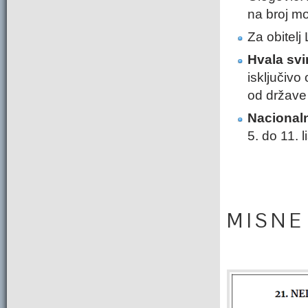
na broj mo
Za obitelj
Hvala svi
isključivo
od države 
Nacional
5. do 11. 
M I S N E