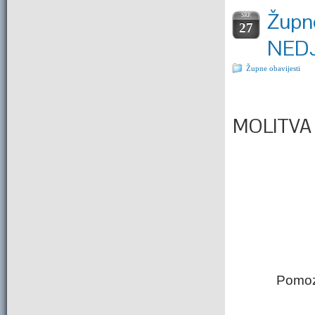
Župne
SRP.
27
NEDJ
Župne obavijesti
MOLITVA 
Pomoz