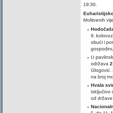
19:30.
Euharistijsko
Molitvenih vije
Hodočašće
9. kolovoz
obući i po
gospodinu 
U pavlins
održava
2
Glogović. 
na broj mo
Hvala svi
isključivo
od države 
Nacional