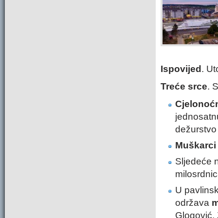
Ispovijed
. Ut
Treće srce
. 
Cjelonoć
jednosatn
dežurstvo 
Muškarci
Sljedeće n
milosrdnic
U pavlins
održava
m
Glogović. 