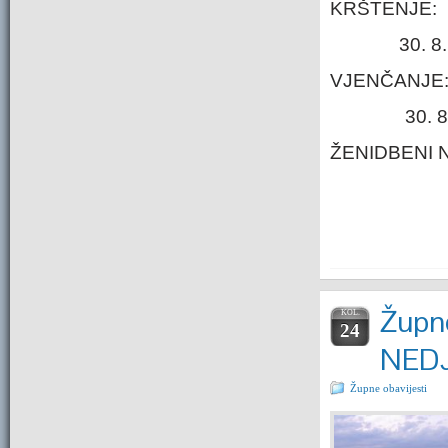
KRŠTENJE:
30. 
VJENČANJE
30.
ŽENIDBEN
Župne
KOL.
24
NEDJ
Župne obavijesti