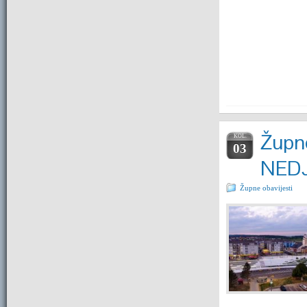
Župne
KOL.
03
NEDJ
Župne obavijesti