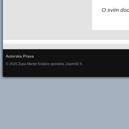
O svim doda
Autorska Prava
© 2026 Župa Marije Kraljice apostola, Zaprešić II.