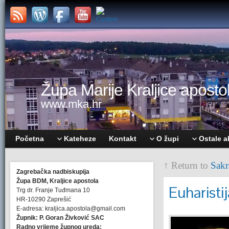
Župa Marije Kraljice apostol
www.mka.hr
Početna
Kateheze
Kontakt
O župi
Ostale a
↑ Return to
Sakr
Zagrebačka nadbiskupija
Župa BDM, Kraljice apostola
Euharistij
Trg dr. Franje Tuđmana 10
HR-10290 Zaprešić
E-adresa: kraljica.apostola@gmail.com
Župnik: P. Goran Živković SAC
Radno vrijeme župnog ureda: