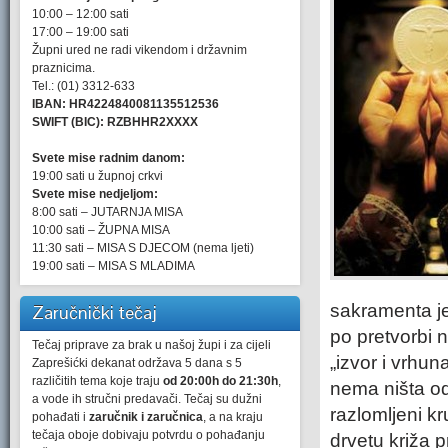
10:00 – 12:00 sati
17:00 – 19:00 sati
Župni ured ne radi vikendom i državnim
praznicima.
Tel.: (01) 3312-633
IBAN: HR4224840081135512536
SWIFT (BIC): RZBHHR2XXXX
Svete mise radnim danom:
19:00 sati u župnoj crkvi
Svete mise nedjeljom:
8:00 sati – JUTARNJA MISA
10:00 sati – ŽUPNA MISA
11:30 sati – MISA S DJECOM (nema ljeti)
19:00 sati – MISA S MLADIMA
sakramenta je
Zaručnički tečaj
po pretvorbi n
Tečaj priprave za brak u našoj župi i za cijeli
„izvor i vrhu
Zaprešićki dekanat održava 5 dana s 5
različitih tema koje traju
od 20:00h do 21:30h
,
nema ništa od
a vode ih stručni predavači. Tečaj su dužni
razlomljeni k
pohađati i
zaručnik i zaručnica
, a na kraju
tečaja oboje dobivaju potvrdu o pohađanju
drvetu križa p