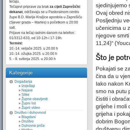
tečaju.
sjedinjujemo s
Tečajevi priprave za brak
za cijeli Zaprešićki
dekanat
, održavaju se u Pastoralnom centru
Ovaj obred ni
župe B.D. Marije Kraljice apostola u Zaprešiću
Posljednju ve
(Sjever grada – Marles) s početkom u 20:00
učenicima u z
sati.
Prijave na tečaj radnim danom na telefon:
njegove smrti
01/3312-633, od 10-12h i 17-19h.
11,24)“ (Youc
Termini:
10.-14. veljače 2025. u 20.00 h
10.-14. ožujka 2025. u 20.00 h
Što je pot
5. - 9. svibnja 2025. u 20.00 h
Pokajati se z
Kategorije
čina da u vjer
Događanja
Iako nakon Kr
Izvještaji
Najave
smo na putu p
Slike
čistiti i obrać
Župne obavijesti
Župni list
grijehe i moli
Župni video
Društvo i duhovnost
grijeha i pok
Blagdani
dobrim Bogom,
Društvo
Duhovne priče
društvenu dim