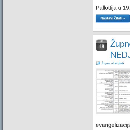
Pallottija u 1
Nastavi čitati »
Župne
SIJ.
18
NEDJ
Župne obavijesti
evangelizacij