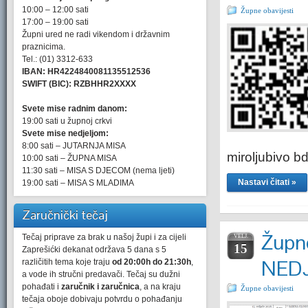
10:00 – 12:00 sati
Župne obavijesti
17:00 – 19:00 sati
Župni ured ne radi vikendom i državnim
praznicima.
Tel.: (01) 3312-633
IBAN: HR4224840081135512536
SWIFT (BIC): RZBHHR2XXXX
Svete mise radnim danom:
19:00 sati u župnoj crkvi
Svete mise nedjeljom:
8:00 sati – JUTARNJA MISA
miroljubivo bd
10:00 sati – ŽUPNA MISA
11:30 sati – MISA S DJECOM (nema ljeti)
Nastavi čitati »
19:00 sati – MISA S MLADIMA
Zaručnički tečaj
Župne
Tečaj priprave za brak u našoj župi i za cijeli
VELJ.
15
Zaprešićki dekanat održava 5 dana s 5
NEDJ
različitih tema koje traju
od 20:00h do 21:30h
,
a vode ih stručni predavači. Tečaj su dužni
pohađati i
zaručnik i zaručnica
, a na kraju
Župne obavijesti
tečaja oboje dobivaju potvrdu o pohađanju