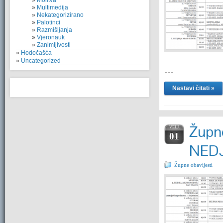
Molitva
Multimedija
Nekategorizirano
Palotinci
Razmišljanja
Vjeronauk
Zanimljivosti
Hodočašća
Uncategorized
…
Nastavi čitati »
Župne
VELJ.
01
NEDJ
Župne obavijesti