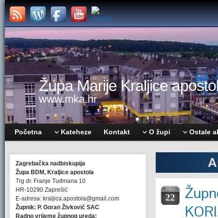
Župa Marije Kraljice apostol
www.mka.hr
Početna
Kateheze
Kontakt
O župi
Ostale a
A
Zagrebačka nadbiskupija
Župa BDM, Kraljice apostola
Trg dr. Franje Tuđmana 10
Župne
HR-10290 Zaprešić
VELJ.
22
E-adresa: kraljica.apostola@gmail.com
KOR
Župnik: P. Goran Živković SAC
Radno vrijeme župnog ureda: