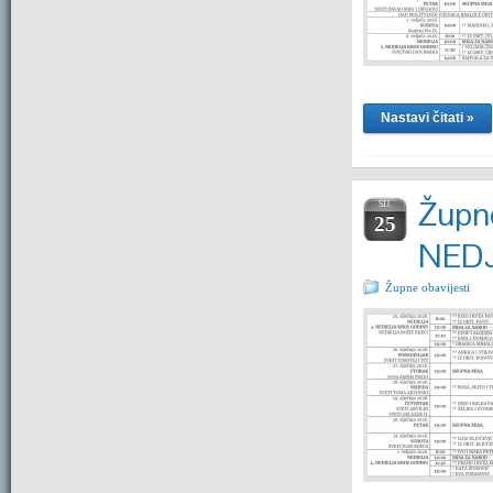
Nastavi čitati »
Župne
SIJ.
25
NEDJ
Župne obavijesti