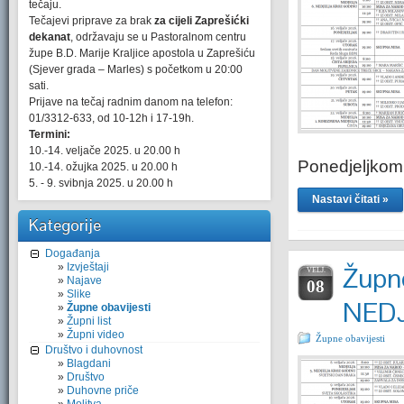
tečaju.
Tečajevi priprave za brak
za cijeli Zaprešićki
dekanat
, održavaju se u Pastoralnom centru
župe B.D. Marije Kraljice apostola u Zaprešiću
(Sjever grada – Marles) s početkom u 20:00
sati.
Prijave na tečaj radnim danom na telefon:
01/3312-633, od 10-12h i 17-19h.
Termini:
10.-14. veljače 2025. u 20.00 h
Ponedjeljkom
10.-14. ožujka 2025. u 20.00 h
5. - 9. svibnja 2025. u 20.00 h
Nastavi čitati »
Kategorije
Događanja
Izvještaji
Župne
VELJ.
Najave
08
Slike
NEDJ
Župne obavijesti
Župni list
Župni video
Župne obavijesti
Društvo i duhovnost
Blagdani
Društvo
Duhovne priče