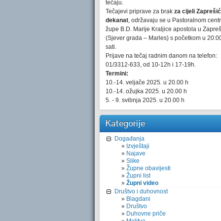
tečaju.
Tečajevi priprave za brak
za cijeli Zaprešić
dekanat
, održavaju se u Pastoralnom cent
župe B.D. Marije Kraljice apostola u Zapre
(Sjever grada – Marles) s početkom u 20:0
sati.
Prijave na tečaj radnim danom na telefon:
01/3312-633, od 10-12h i 17-19h.
Termini:
10.-14. veljače 2025. u 20.00 h
10.-14. ožujka 2025. u 20.00 h
5. - 9. svibnja 2025. u 20.00 h
Kategorije
Događanja
Izvještaji
Najave
Slike
Župne obavijesti
Župni list
Župni video
Društvo i duhovnost
Blagdani
Društvo
Duhovne priče