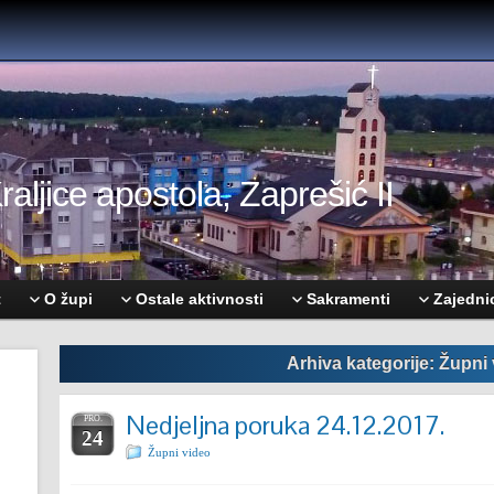
aljice apostola, Zaprešić II
t
O župi
Ostale aktivnosti
Sakramenti
Zajedni
Arhiva kategorije: Župni
Nedjeljna poruka 24.12.2017.
PRO.
24
Župni video