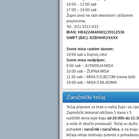
10:00 – 12:00 sati
17:00 – 19:00 sati
Župni ured ne radi vikendom i državnim
praznicima.
Tel.: (01) 3312-633
IBAN: HR4224840081135512536
SWIFT (BIC): RZBHHR2XXXX
Svete mise radnim danom:
19:00 sati u župnoj crkvi
Svete mise nedjeljom:
8:00 sati – JUTARNJA MISA
10:00 sati – ŽUPNA MISA
11:30 sati – MISA S DJECOM (nema ljeti)
19:00 sati – MISA S MLADIMA
Zaručnički tečaj
Tečaj priprave za brak u našoj župi i za cijel
Zaprešićki dekanat održava 5 dana s 5
različitih tema koje traju
od 20:00h do 21:3
a vode ih stručni predavači. Tečaj su dužni
pohađati i
zaručnik i zaručnica
, a na kraju
tečaja oboje dobivaju potvrdu o pohađanju