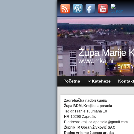
Župa Marije Kr
www.mka.hr
Početna
Kateheze
Kontak
Zagrebačka nadbiskupija
Župa BDM, Kraljice apostola
Trg dr. Franje Tuđmana 10
HR-10290 Zaprešić
E-adresa: kraljica.apostola@gmail.com
Župnik: P. Goran Živković SAC
Radno vrijeme župnog ureda: