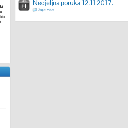
Nedjeljna poruka 12.11.2017.
STU.
11
ki
Župni video
ru
šiću
0