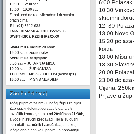
6:00 Polazak 
10:00 – 12:00 sati
10:30 Vinkovci
17:00 – 19:00 sati
Župni ured ne radi vikendom i državnim
skromni doru
praznicima.
12: 30 Polaz
Tel.: (01) 3312-633
IBAN: HR4224840081135512536
13:00 Novo G
SWIFT (BIC): RZBHHR2XXXX
15:30 polazak
Svete mise radnim danom:
korza
19:00 sati u župnoj crkvi
18:00 Misa u 
Svete mise nedjeljom:
8:00 sati – JUTARNJA MISA
18:30 Slavon
10:00 sati – ŽUPNA MISA
20:00 Polaza
11:30 sati – MISA S DJECOM (nema ljeti)
23:00 dolaza
19:00 sati – MISA S MLADIMA
Cijena:
250kn
Zaručnički tečaj
Prijave u žu
Tečaj priprave za brak u našoj župi i za cijeli
Zaprešićki dekanat održava 5 dana s 5
različitih tema koje traju
od 20:00h do 21:30h
,
a vode ih stručni predavači. Tečaj su dužni
pohađati i
zaručnik i zaručnica
, a na kraju
tečaja oboje dobivaju potvrdu o pohađanju