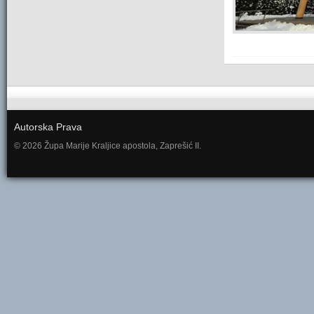
Autorska Prava
© 2026 Župa Marije Kraljice apostola, Zaprešić II.