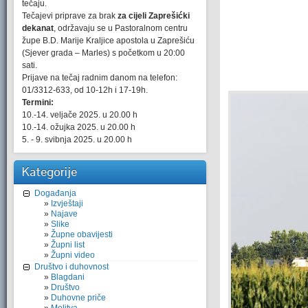
tečaju.
Tečajevi priprave za brak
za cijeli Zaprešićki
dekanat
, održavaju se u Pastoralnom centru
župe B.D. Marije Kraljice apostola u Zaprešiću
(Sjever grada – Marles) s početkom u 20:00
sati.
Prijave na tečaj radnim danom na telefon:
01/3312-633, od 10-12h i 17-19h.
Termini:
10.-14. veljače 2025. u 20.00 h
10.-14. ožujka 2025. u 20.00 h
5. - 9. svibnja 2025. u 20.00 h
Kategorije
Događanja
Izvještaji
Najave
Slike
Župne obavijesti
Župni list
Župni video
Društvo i duhovnost
Blagdani
Društvo
Duhovne priče