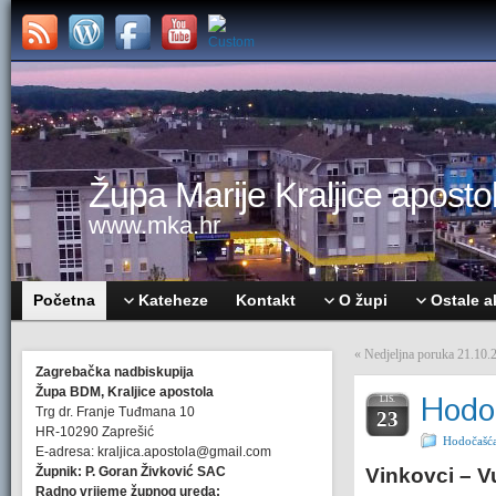
Župa Marije Kraljice apostol
www.mka.hr
Početna
Kateheze
Kontakt
O župi
Ostale a
«
Nedjeljna poruka 21.10.
Zagrebačka nadbiskupija
Župa BDM, Kraljice apostola
Hodoč
LIS.
Trg dr. Franje Tuđmana 10
23
HR-10290 Zaprešić
Hodočašć
E-adresa: kraljica.apostola@gmail.com
Župnik: P. Goran Živković SAC
Vinkovci – V
Radno vrijeme župnog ureda: