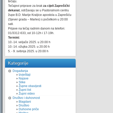
tečaju.
Tečajevi priprave za brak
za cijeli Zaprešićki
dekanat
, održavaju se u Pastoralnom centru
župe B.D. Marije Kraljice apostola u Zaprešiću
(Sjever grada – Marles) s početkom u 20:00
sati.
Prijave na tečaj radnim danom na telefon:
01/3312-633, od 10-12h i 17-19h.
Termini:
10.-14. veljače 2025. u 20.00 h
10.-14. ožujka 2025. u 20.00 h
5. - 9. svibnja 2025. u 20.00 h
Kategorije
Događanja
Izvještaji
Najave
Slike
Župne obavijesti
Župni list
Župni video
Društvo i duhovnost
Blagdani
Društvo
Duhovne priče