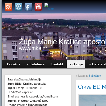
Župa Marije Kraljice apostol
www.mka.hr
Početna
Kateheze
Kontakt
O župi
Ostale a
↑ Return to
Slike župe
Zagrebačka nadbiskupija
Župa BDM, Kraljice apostola
Crkva BD Ma
Trg dr. Franje Tuđmana 10
HR-10290 Zaprešić
E-adresa: kraljica.apostola@gmail.com
Župnik: P. Goran Živković SAC
Radno vrijeme župnog ureda: