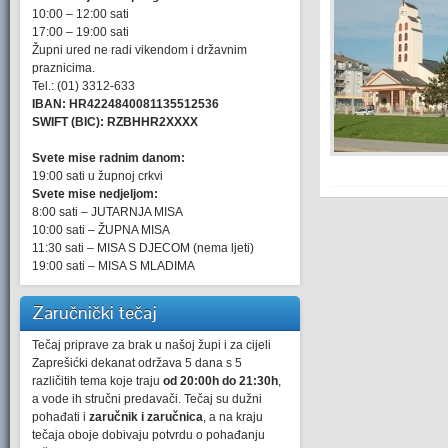
10:00 – 12:00 sati
17:00 – 19:00 sati
Župni ured ne radi vikendom i državnim
praznicima.
Tel.: (01) 3312-633
IBAN: HR4224840081135512536
SWIFT (BIC): RZBHHR2XXXX
Svete mise radnim danom:
19:00 sati u župnoj crkvi
Svete mise nedjeljom:
8:00 sati – JUTARNJA MISA
10:00 sati – ŽUPNA MISA
11:30 sati – MISA S DJECOM (nema ljeti)
19:00 sati – MISA S MLADIMA
Zaručnički tečaj
Tečaj priprave za brak u našoj župi i za cijeli
Zaprešićki dekanat održava 5 dana s 5
različitih tema koje traju
od 20:00h do 21:30h
,
a vode ih stručni predavači. Tečaj su dužni
pohađati i
zaručnik i zaručnica
, a na kraju
tečaja oboje dobivaju potvrdu o pohađanju