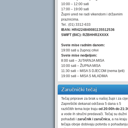
10:00 – 12:00 sati
17:00 – 19:00 sati
Župni ured ne radi vikendom i državnim
praznicima.
Tel.: (01) 3312-633
IBAN: HR4224840081135512536
SWIFT (BIC): RZBHHR2XXXX
Svete mise radnim danom:
19:00 sati u župnoj crkvi
Svete mise nedjeljom:
8:00 sati – JUTARNJA MISA
10:00 sati – ŽUPNA MISA
11:30 sati – MISA S DJECOM (nema ljeti)
19:00 sati – MISA S MLADIMA
Zaručnički tečaj
Tečaj priprave za brak u našoj župi i za cijel
Zaprešićki dekanat održava 5 dana s 5
različitih tema koje traju
od 20:00h do 21:3
a vode ih stručni predavači. Tečaj su dužni
pohađati i
zaručnik i zaručnica
, a na kraju
tečaja oboje dobivaju potvrdu o pohađanju