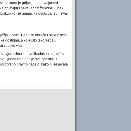
evima kada je prijavljena nevaljanost
 prijavljuju nevaljanost ženidbe ili pak
biskup koji je „jamac katoličkoga jedinstva
ilježja Crkve“. Papa se obraća i biskupskim
ke dostignu, a koje isto tako trebaju
ji sudsku vlast.
 se vjernicima kao velikodušna majka“, u
 ljubav koja nas je sve spasila“. I
ući drveno pravno načelo, kako bi se jačala