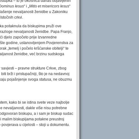
ostupka – to je okosnica danas objavljenih
 Dominus Iesus
“ i „
Mitis et misericors Iesus
“
lašenje nevaljanosti ženidbe u Zakoniku
stočnih crkvi.
ika potaknula da biskupima pruži ove
razloge nevaljanosti ženidbe. Papa Franjo,
ući djelo započeto prije Izvanredne
ošle godine, ustanovljenjem Povjerenstva za
ak „temelj i počelo kršćanske obitelji“ te
aljanost ženidbe, već brzinu sudskoga
r savjesti – pravne strukture Crkve, zbog
iti brži i pristupačniji, što je na nedavnoj
 čekaju pojašnjenje svoga statusa, ne obuzmu
tem, kako bi se istina svete veze najbolje
šne nevaljanosti, dakle više nisu potrebne
, odgovoran biskupu, a i sam je biskup sudac
 i malim biskupijama potakne preustroj
povjerava u cijelosti – stoji u dokumentu.