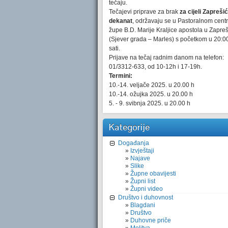
tečaju.
Tečajevi priprave za brak
za cijeli Zaprešić
dekanat
, održavaju se u Pastoralnom cent
župe B.D. Marije Kraljice apostola u Zapre
(Sjever grada – Marles) s početkom u 20:0
sati.
Prijave na tečaj radnim danom na telefon:
01/3312-633, od 10-12h i 17-19h.
Termini:
10.-14. veljače 2025. u 20.00 h
10.-14. ožujka 2025. u 20.00 h
5. - 9. svibnja 2025. u 20.00 h
Kategorije
Događanja
Izvještaji
Najave
Slike
Župne obavijesti
Župni list
Župni video
Društvo i duhovnost
Blagdani
Društvo
Duhovne priče