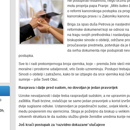
Ne podupirati ništavnost, nego brzinu p
motu proprija papa Franje: „
Mitis Iudex
o reformi kanonskoga postupka za prog
kanonskoga prava i u Zakoniku kanona I
Briga za spas duša Petrova je nasljedn
reformske dokumenet koji se odnosi na 
na tragu svojih prethodnika i nastavljaj
biskupske sinode o obitelji, održane pr
proučavanje predmeta, potvrđuje da je br
da svrha dokumenta nije podupirati nev
postupka.
Sve to i radi prekomjernoga broja vjernika, koje – premda žele steći mi
moralne i prostorne udaljenosti, vrlo često uznemiruju. Postupci trebaju b
Sinodi o obitelji i zatraženo, kako bi se izbjeglo da srce vjernika koji
sumnje – piše Sveti Otac.
Rasprava i dalje pred sudom, no dovoljan je jedan pravorijek
Uzroke nevaljanosti i dalje treba raspravljati sudskim, a ne upravnim pu
i
zaštitila. Radi brzine, ovlašćuje se samo jedan pravorijek u korist izvr
dvije suglasne odluke. Ustanovljen je pojedinačni sudac, uvijek klerik
0h
,
među povjerenim mu vjernicima. Stoga je poželjno da biskup u velikim
crkvenih struktura te da sudsku službu glede ženidbe uredima kurije ne 
Još kraći postupak za ‘razvidno dokazane’ slučajeve