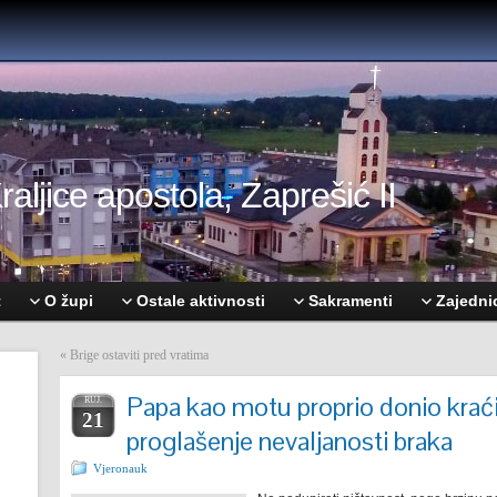
aljice apostola, Zaprešić II
t
O župi
Ostale aktivnosti
Sakramenti
Zajedni
«
Brige ostaviti pred vratima
Papa kao motu proprio donio krać
RUJ.
21
proglašenje nevaljanosti braka
Vjeronauk