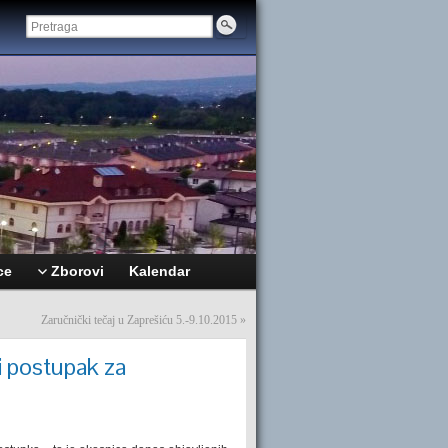
ce
Zborovi
Kalendar
Zaručnički tečaj u Zaprešiću 5.-9.10.2015
»
i postupak za