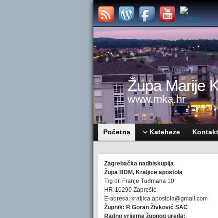
Župa Marije Kr
www.mka.hr
Početna
Kateheze
Kontak
Zagrebačka nadbiskupija
Župa BDM, Kraljice apostola
Trg dr. Franje Tuđmana 10
HR-10290 Zaprešić
E-adresa: kraljica.apostola@gmail.com
Župnik: P. Goran Živković SAC
Radno vrijeme župnog ureda: