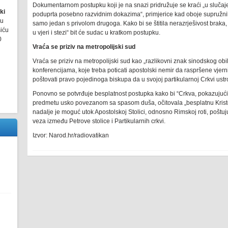
Dokumentarnom postupku koji je na snazi pridružuje se kraći „u slučaj
ki
poduprta posebno razvidnim dokazima“, primjerice kad oboje supružnika
ru
samo jedan s privolom drugoga. Kako bi se štitila nerazrješivost braka, 
šiću
u vjeri i stezi“ bit će sudac u kratkom postupku.
0
Vraća se priziv na metropolijski sud
Vraća se priziv na metropolijski sud kao „razlikovni znak sinodskog ob
konferencijama, koje treba poticati apostolski nemir da raspršene vjerni
poštovati pravo pojedinoga biskupa da u svojoj partikularnoj Crkvi ustro
Ponovno se potvrđuje besplatnost postupka kako bi “Crkva, pokazujući
predmetu usko povezanom sa spasom duša, očitovala „besplatnu Kristovu
nadalje je moguć utok Apostolskoj Stolici, odnosno Rimskoj roti, poštuj
veza između Petrove stolice i Partikularnih crkvi.
Izvor: Narod.hr/radiovatikan