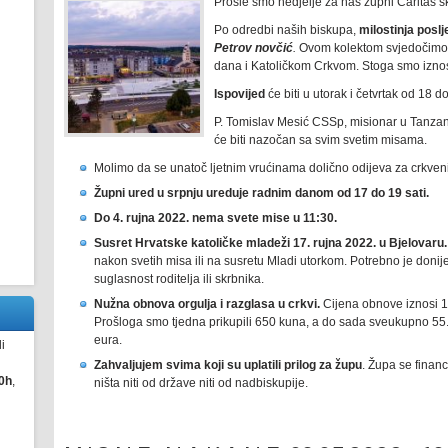
Prošle smo nedjelje za naš župni Caritas s
Po odredbi naših biskupa,
milostinja
poslj
Petrov novčić
.
Ovom kolektom svjedočimo n
dana i Katoličkom Crkvom. Stoga smo iznos 
Ispovijed
će biti u utorak i četvrtak od 18 d
P. Tomislav Mesić CSSp, misionar u Tanzanij
će biti nazočan sa svim svetim misama.
Molimo da se unatoč ljetnim vrućinama dolično odijeva za crkveni
Župni ured u srpnju ureduje radnim danom od 17 do 19 sati.
Do 4. rujna 2022. nema svete mise u 11:30.
Susret Hrvatske katoličke mladeži 17. rujna 2022. u Bjelovaru.
nakon svetih misa ili na susretu Mladi utorkom. Potrebno je donij
suglasnost roditelja ili skrbnika.
Nužna obnova orgulja i razglasa u crkvi.
Cijena obnove iznosi 
Prošloga smo tjedna prikupili 650 kuna, a do sada sveukupno 55
eura.
i
Zahvaljujem svima koji su uplatili prilog za župu
. Župa se financ
0h
,
ništa niti od države niti od nadbiskupije.