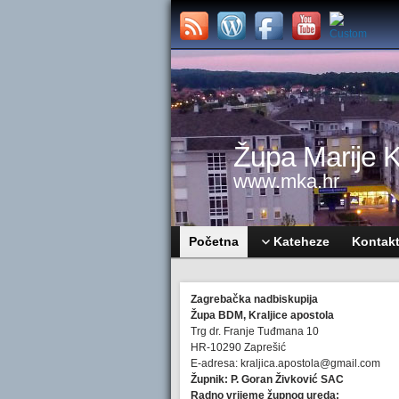
Župa Marije Kr
www.mka.hr
Početna
Kateheze
Kontak
Zagrebačka nadbiskupija
Župa BDM, Kraljice apostola
Trg dr. Franje Tuđmana 10
HR-10290 Zaprešić
E-adresa: kraljica.apostola@gmail.com
Župnik: P. Goran Živković SAC
Radno vrijeme župnog ureda: