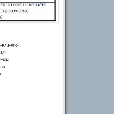
. KARAMARKO
JSAK
AVIČIĆ
OVIĆ
IĆ