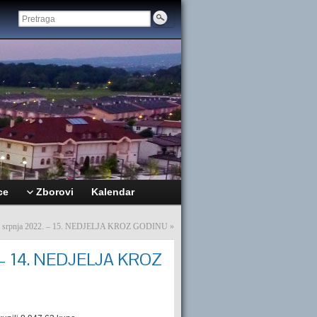
ce
Zborovi
Kalendar
10. srpnja 2022. – 15. NEDJELJA KROZ GODINU
»
2. – 14. NEDJELJA KROZ