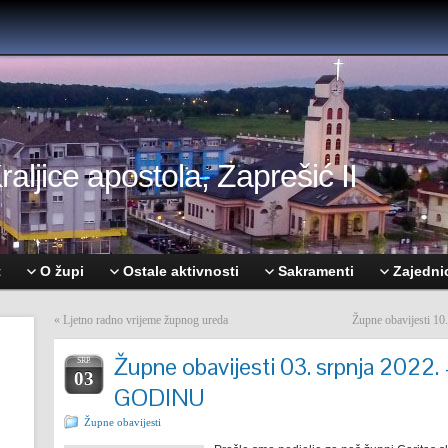
aljice apostola, Zaprešić II
t
O župi
Ostale aktivnosti
Sakramenti
Zajedni
«
Ljetno radno vrijeme župnog ureda
Župne obavijesti 
Župne obavijesti 03. srpnja 202
SRP.
03
GODINU
Župne obavijesti