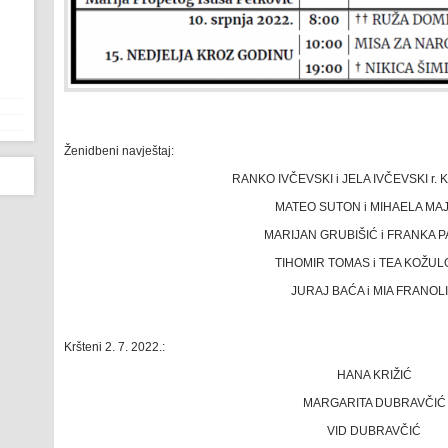
Ženidbeni navještaj:
RANKO IVČEVSKI i JELA IVČEVSKI r
MATEO SUTON i MIHAELA MA
MARIJAN GRUBIŠIĆ i FRANKA P
TIHOMIR TOMAS i TEA KOŽUL
JURAJ BAĆA i MIA FRANOL
Kršteni 2. 7. 2022.:
HANA KRIŽIĆ
MARGARITA DUBRAVČIĆ
VID DUBRAVČIĆ