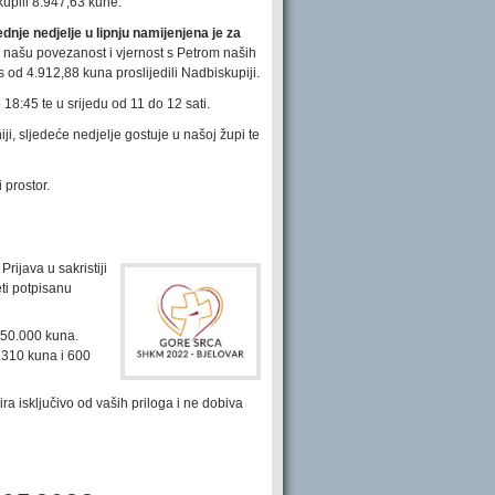
kupili 8.947,63 kune.
ednje nedjelje u lipnju namijenjena je za
ašu povezanost i vjernost s Petrom naših
od 4.912,88 kuna proslijedili Nadbiskupiji.
o 18:45 te u srijedu od 11 do 12 sati.
i, sljedeće nedjelje gostuje u našoj župi te
 prostor.
Prijava u sakristiji
eti potpisanu
150.000 kuna.
.310 kuna i 600
ira isključivo od vaših priloga i ne dobiva