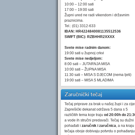
10:00 – 12:00 sati
17:00 – 19:00 sati
Župni ured ne radi vikendom i državnim
praznicima.
Tel.: (01) 3312-633
IBAN: HR4224840081135512536
SWIFT (BIC): RZBHHR2XXXX
Svete mise radnim danom:
19:00 sati u župnoj crkvi
Svete mise nedjeljom:
8:00 sati – JUTARNJA MISA
10:00 sati – ŽUPNA MISA
11:30 sati – MISA S DJECOM (nema ljeti)
19:00 sati – MISA S MLADIMA
Zaručnički tečaj
Tečaj priprave za brak u našoj župi i za cijel
Zaprešićki dekanat održava 5 dana s 5
različitih tema koje traju
od 20:00h do 21:3
a vode ih stručni predavači. Tečaj su dužni
pohađati i
zaručnik i zaručnica
, a na kraju
tečaja oboje dobivaju potvrdu o pohađanju