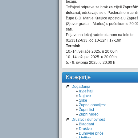
tečaju.
Tečajevi priprave za brak
za cijeli Zaprešić
dekanat
, održavaju se u Pastoralnom cent
župe B.D. Marije Kraljice apostola u Zapre
(Sjever grada – Marles) s početkom u 20:0
sati.
Prijave na tečaj radnim danom na telefon:
01/3312-633, od 10-12h i 17-19h.
Termini:
10.-14. veljače 2025. u 20.00 h
10.-14. ožujka 2025. u 20.00 h
5. - 9. svibnja 2025. u 20.00 h
Kategorije
Događanja
Izvještaji
Najave
Slike
Župne obavijesti
Župni list
Župni video
Društvo i duhovnost
Blagdani
Društvo
Duhovne priče