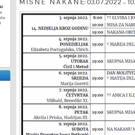
M I S N E N A K A N E: 03.07.2022 – 1
ki
ru
šiću
0