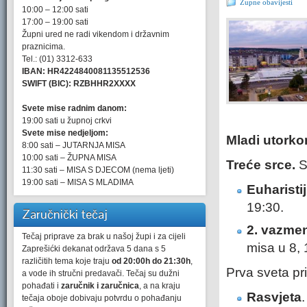
Župne obavijesti
10:00 – 12:00 sati
17:00 – 19:00 sati
Župni ured ne radi vikendom i državnim
praznicima.
Tel.: (01) 3312-633
IBAN: HR4224840081135512536
SWIFT (BIC): RZBHHR2XXXX
Svete mise radnim danom:
19:00 sati u župnoj crkvi
Svete mise nedjeljom:
Mladi utork
8:00 sati – JUTARNJA MISA
10:00 sati – ŽUPNA MISA
Treće srce.
S
11:30 sati – MISA S DJECOM (nema ljeti)
19:00 sati – MISA S MLADIMA
Euharisti
19:30.
Zaručnički tečaj
2. vazmen
Tečaj priprave za brak u našoj župi i za cijeli
misa u 8, 1
Zaprešićki dekanat održava 5 dana s 5
različitih tema koje traju
od 20:00h do 21:30h
,
Prva sveta pri
a vode ih stručni predavači. Tečaj su dužni
pohađati i
zaručnik i zaručnica
, a na kraju
Rasvjeta
tečaja oboje dobivaju potvrdu o pohađanju