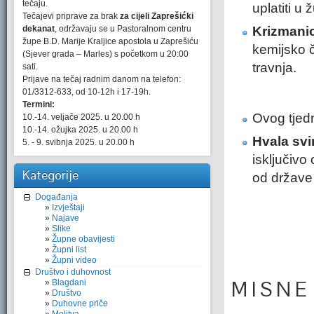
tečaju.
uplatiti u
Tečajevi priprave za brak
za cijeli Zaprešićki
dekanat
, održavaju se u Pastoralnom centru
Krizmani
župe B.D. Marije Kraljice apostola u Zaprešiću
kemijsko č
(Sjever grada – Marles) s početkom u 20:00
travnja.
sati.
Prijave na tečaj radnim danom na telefon:
01/3312-633, od 10-12h i 17-19h.
Termini:
Ovog tjedn
10.-14. veljače 2025. u 20.00 h
10.-14. ožujka 2025. u 20.00 h
Hvala svi
5. - 9. svibnja 2025. u 20.00 h
isključivo
Kategorije
od države 
Događanja
Izvještaji
Najave
Slike
Župne obavijesti
Župni list
Župni video
Društvo i duhovnost
M I S N E
Blagdani
Društvo
Duhovne priče