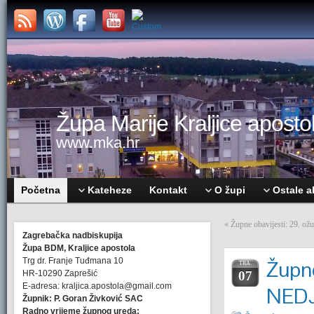
Župa Marije Kraljice apostol
www.mka.hr
Početna
Kateheze
Kontakt
O župi
Ostale a
«
Župne obavijesti: 29
Zagrebačka nadbiskupija
Župa BDM, Kraljice apostola
Trg dr. Franje Tuđmana 10
Župne
TRA.
HR-10290 Zaprešić
07
E-adresa: kraljica.apostola@gmail.com
NED
Župnik: P. Goran Živković SAC
Radno vrijeme župnog ureda: