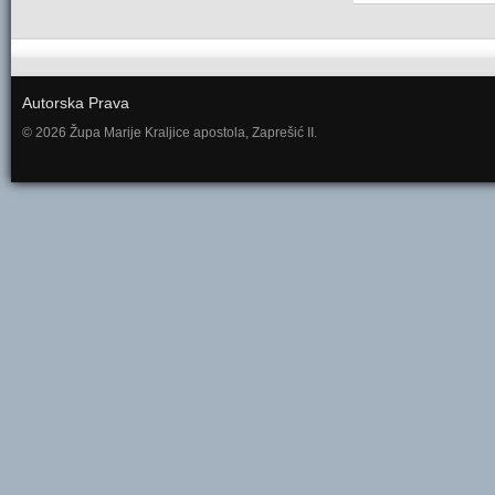
Autorska Prava
© 2026 Župa Marije Kraljice apostola, Zaprešić II.