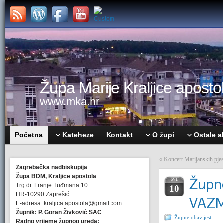
Župa Marije Kraljice apostol
www.mka.hr
Početna
Kateheze
Kontakt
O župi
Ostale a
«
Koncert Marijanskih pjes
Zagrebačka nadbiskupija
Župa BDM, Kraljice apostola
Župne
SVI.
Trg dr. Franje Tuđmana 10
10
HR-10290 Zaprešić
VAZ
E-adresa: kraljica.apostola@gmail.com
Župnik: P. Goran Živković SAC
Župne obavijesti
Radno vrijeme župnog ureda: