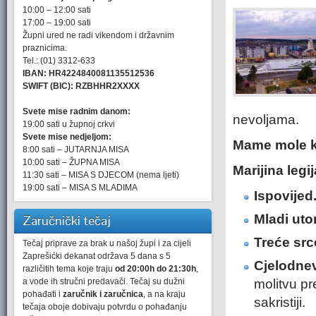
10:00 – 12:00 sati
17:00 – 19:00 sati
Župni ured ne radi vikendom i državnim
praznicima.
Tel.: (01) 3312-633
IBAN: HR4224840081135512536
SWIFT (BIC): RZBHHR2XXXX
Svete mise radnim danom:
nevoljama.
19:00 sati u župnoj crkvi
Svete mise nedjeljom:
Mame mole k
8:00 sati – JUTARNJA MISA
10:00 sati – ŽUPNA MISA
Marijina legij
11:30 sati – MISA S DJECOM (nema ljeti)
19:00 sati – MISA S MLADIMA
Ispovijed
Mladi ut
Zaručnički tečaj
Treće src
Tečaj priprave za brak u našoj župi i za cijeli
Zaprešićki dekanat održava 5 dana s 5
Cjelodnev
različitih tema koje traju
od 20:00h do 21:30h
,
a vode ih stručni predavači. Tečaj su dužni
molitvu p
pohađati i
zaručnik i zaručnica
, a na kraju
sakristiji.
tečaja oboje dobivaju potvrdu o pohađanju