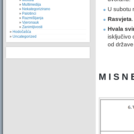
Molitva
Multimedija
U subotu 
Nekategorizirano
Palotinci
Rasvjeta
Razmišljanja
Vjeronauk
Zanimljivosti
Hvala svi
Hodočašća
isključivo
Uncategorized
od države 
M I S N 