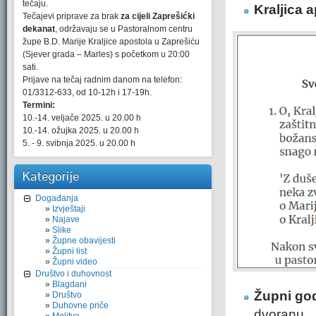
tečaju.
Kraljica 
Tečajevi priprave za brak
za cijeli Zaprešićki
dekanat
, održavaju se u Pastoralnom centru
župe B.D. Marije Kraljice apostola u Zaprešiću
(Sjever grada – Marles) s početkom u 20:00
sati.
Prijave na tečaj radnim danom na telefon:
01/3312-633, od 10-12h i 17-19h.
Termini:
10.-14. veljače 2025. u 20.00 h
10.-14. ožujka 2025. u 20.00 h
5. - 9. svibnja 2025. u 20.00 h
Kategorije
Događanja
Izvještaji
Najave
Slike
Župne obavijesti
Župni list
Župni video
Društvo i duhovnost
Blagdani
Župni go
Društvo
Duhovne priče
dvoranu.