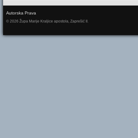
Autorska Prava
© 2026 Župa Marije Kraljice apostola, Zaprešić II.