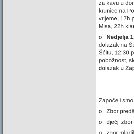
za kavu u do
krunice na P
vrijeme, 17h 
Misa, 22h kla
o
Nedjelja 1
dolazak na Š
Šćitu, 12:30 
pobožnost, sl
dolazak u Za
Započeli smo
o Zbor predš
o dječji zbor 
o zbor mladih