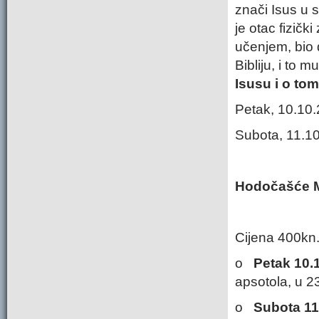
znači Isus u 
je otac fizič
učenjem, bio 
Bibliju, i to m
Isusu i o tom
Petak, 10.10.
Subota, 11.10
Hodočašće M
Cijena 400kn.
o
Petak 10.1
apsotola, u 2
o
Subota 11