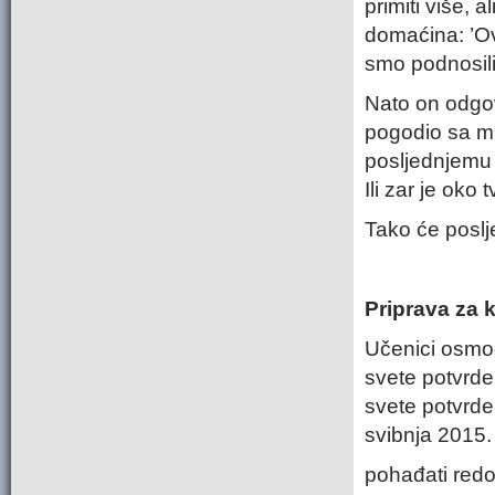
primiti više, 
domaćina: ’Ovi
smo podnosili
Nato on odgovo
pogodio sa mn
posljednjemu d
Ili zar je oko
Tako će posljed
Priprava za 
Učenici osmog
svete potvrde 
svete potvrde
svibnja 2015.
pohađati redo