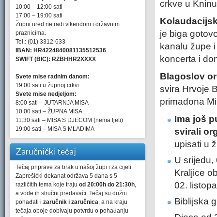
crkve u Kninu
10:00 – 12:00 sati
17:00 – 19:00 sati
Kolaudacijsk
Župni ured ne radi vikendom i državnim
je biga gotovo
praznicima.
Tel.: (01) 3312-633
kanalu župe i 
IBAN: HR4224840081135512536
koncerta i d
SWIFT (BIC): RZBHHR2XXXX
Blagoslov or
Svete mise radnim danom:
19:00 sati u župnoj crkvi
svira Hrvoje 
Svete mise nedjeljom:
primadona Mi
8:00 sati – JUTARNJA MISA
10:00 sati – ŽUPNA MISA
Ima još p
11:30 sati – MISA S DJECOM (nema ljeti)
19:00 sati – MISA S MLADIMA
svirali or
upisati u
Zaručnički tečaj
U srijedu,
Tečaj priprave za brak u našoj župi i za cijeli
Kraljice o
Zaprešićki dekanat održava 5 dana s 5
02. listo
različitih tema koje traju
od 20:00h do 21:30h
,
a vode ih stručni predavači. Tečaj su dužni
Biblijska
pohađati i
zaručnik i zaručnica
, a na kraju
tečaja oboje dobivaju potvrdu o pohađanju