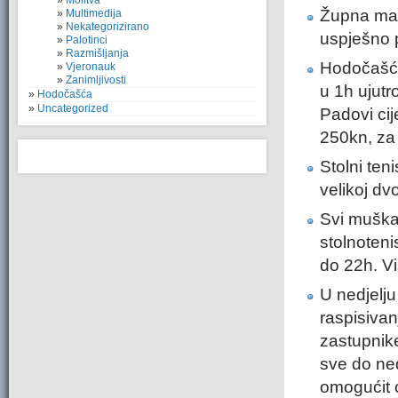
Molitva
Župna mal
Multimedija
Nekategorizirano
uspješno 
Palotinci
Razmišljanja
Hodočašće
Vjeronauk
Zanimljivosti
u 1h ujutr
Hodočašća
Uncategorized
Padovi cij
250kn, za
Stolni ten
velikoj dv
Svi muškar
stolnoteni
do 22h. V
U nedjelju
raspisiva
zastupnik
sve do ned
omogućit 