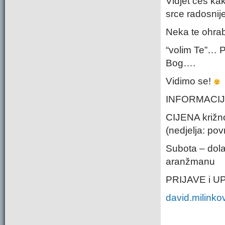
Vidjet ćeš kak
srce radosnije
Neka te ohrab
“volim Te”… P
Bog….
Vidimo se!
INFORMACIJ
CIJENA križno
(nedjelja: po
Subota – dola
aranžmanu
PRIJAVE i UP
david.milinko