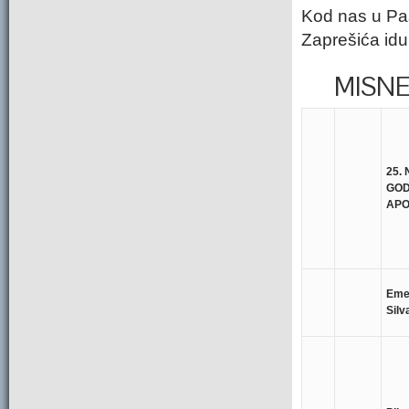
Kod nas u Pas
Zaprešića idu
MISNE N
25.
GOD
APO
Emer
Silv