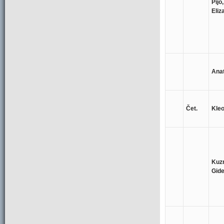
Pijo,
Eliz
Anat
Čet.
Kleo
Kuz
Gide