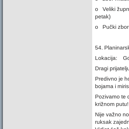
o Veliki župn
petak)
o Pučki zbor
54. Planinarsk
Lokacija: Go
Dragi prijatelj
Predivno je ho
bojama i miri
Pozivamo te d
križnom putu!
Nije važno nos
ruksak zajedn