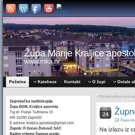
Župa Marije Kraljice apostol
www.mka.hr
Početna
Kateheze
Kontakt
O župi
Ostale a
«
Biti kum jednoj svirali n
Zagrebačka nadbiskupija
Župa BDM, Kraljice apostola
Župne
RUJ.
Trg dr. Franje Tuđmana 10
24
HR-10290 Zaprešić
Župne oba
E-adresa: kraljica.apostola@gmail.com
Župnik: P. Goran Živković SAC
Na izlazu iz c
Radno vrijeme župnog ureda: