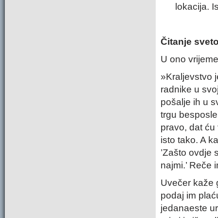
lokacija. 
Čitanje svet
U ono vrijeme
»Kraljevstvo 
radnike u svo
pošalje ih u s
trgu besposlen
pravo, dat ću 
isto tako. A k
’Zašto ovdje 
najmi.’ Reče im
Uvečer kaže g
podaj im plać
jedanaeste ur