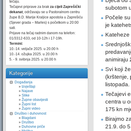
Djeca od 3
tečaju.
Tečajevi priprave za brak
za cijeli Zaprešićki
subotom u
dekanat
, održavaju se u Pastoralnom centru
Počele su
župe B.D. Marije Kraljice apostola u Zaprešiću
(Sjever grada – Marles) s početkom u 20:00
je katehet
sati.
Prijave na tečaj radnim danom na telefon:
Kateheze 
01/3312-633, od 10-12h i 17-19h.
Srednjošk
Termini:
10.-14. veljače 2025. u 20.00 h
predavanje
10.-14. ožujka 2025. u 20.00 h
animiraju
5. - 9. svibnja 2025. u 20.00 h
Svi koji ž
Kategorije
(krštenje, 
Događanja
listopada.
Izvještaji
Najave
Tečajevi 
Slike
Župne obavijesti
centra u o
Župni list
175 kn mj
Župni video
Društvo i duhovnost
Blagdani
Birajmo z
Društvo
21.9. do 5
Duhovne priče