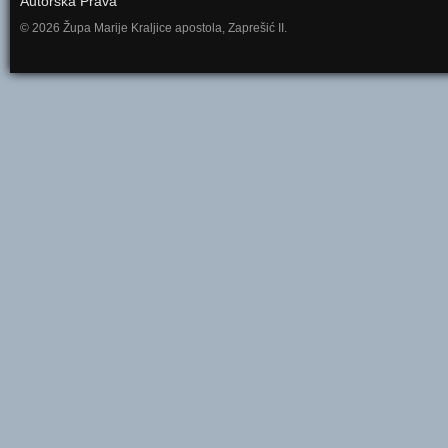
Autorska Prava
© 2026 Župa Marije Kraljice apostola, Zaprešić II.