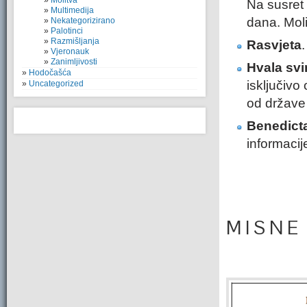
Molitva
Na susret 
Multimedija
dana. Mol
Nekategorizirano
Palotinci
Razmišljanja
Rasvjeta
Vjeronauk
Zanimljivosti
Hvala svi
Hodočašća
isključivo
Uncategorized
od države 
Benedict
informaci
M I S N E