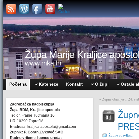
Župa Marije Kraljice apostol
www.mka.hr
Početna
Kateheze
Kontakt
O župi
Ostale a
«
Župne obavijesti: 24.
Zagrebačka nadbiskupija
Župa BDM, Kraljice apostola
Župne
LIP.
Trg dr. Franje Tuđmana 10
01
HR-10290 Zaprešić
PRE
E-adresa: kraljica.apostola@gmail.com
Župnik: P. Goran Živković SAC
Župne obavijesti
Radno vrijeme župnog ureda: