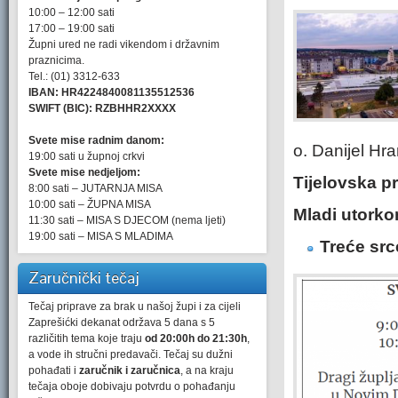
10:00 – 12:00 sati
17:00 – 19:00 sati
Župni ured ne radi vikendom i državnim
praznicima.
Tel.: (01) 3312-633
IBAN: HR4224840081135512536
SWIFT (BIC): RZBHHR2XXXX
Svete mise radnim danom:
o. Danijel Hran
19:00 sati u župnoj crkvi
Svete mise nedjeljom:
Tijelovska pr
8:00 sati – JUTARNJA MISA
10:00 sati – ŽUPNA MISA
Mladi utork
11:30 sati – MISA S DJECOM (nema ljeti)
19:00 sati – MISA S MLADIMA
Treće src
Zaručnički tečaj
Tečaj priprave za brak u našoj župi i za cijeli
Zaprešićki dekanat održava 5 dana s 5
različitih tema koje traju
od 20:00h do 21:30h
,
a vode ih stručni predavači. Tečaj su dužni
pohađati i
zaručnik i zaručnica
, a na kraju
tečaja oboje dobivaju potvrdu o pohađanju