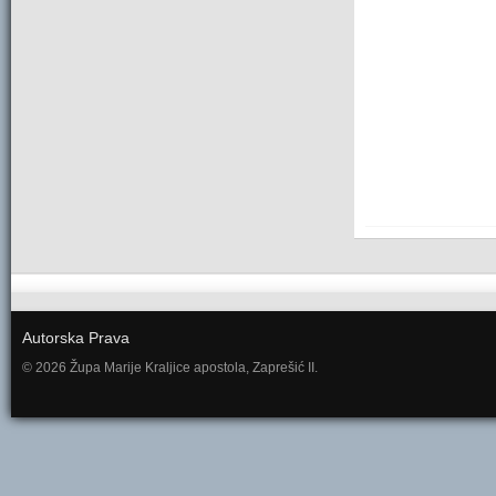
Autorska Prava
© 2026 Župa Marije Kraljice apostola, Zaprešić II.