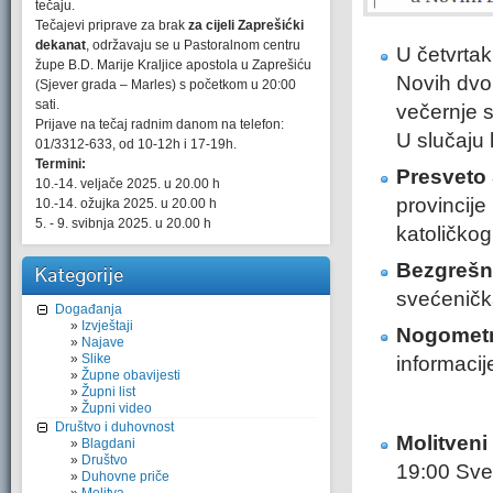
tečaju.
Tečajevi priprave za brak
za cijeli Zaprešićki
dekanat
, održavaju se u Pastoralnom centru
U četvrtak
župe B.D. Marije Kraljice apostola u Zaprešiću
Novih dvor
(Sjever grada – Marles) s početkom u 20:00
sati.
večernje 
Prijave na tečaj radnim danom na telefon:
U slučaju 
01/3312-633, od 10-12h i 17-19h.
Termini:
Presveto 
10.-14. veljače 2025. u 20.00 h
provincije
10.-14. ožujka 2025. u 20.00 h
5. - 9. svibnja 2025. u 20.00 h
katoličkog
Bezgrešno
Kategorije
svećeničk
Događanja
Izvještaji
Nogometn
Najave
Slike
informaci
Župne obavijesti
Župni list
Župni video
Društvo i duhovnost
Molitveni 
Blagdani
Društvo
19:00 Svet
Duhovne priče