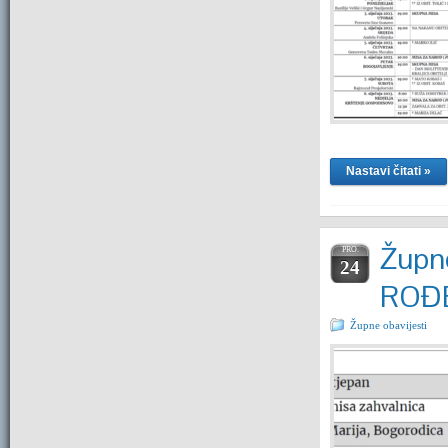
Nastavi čitati »
Župne
PRO.
24
ROĐ
Župne obavijesti