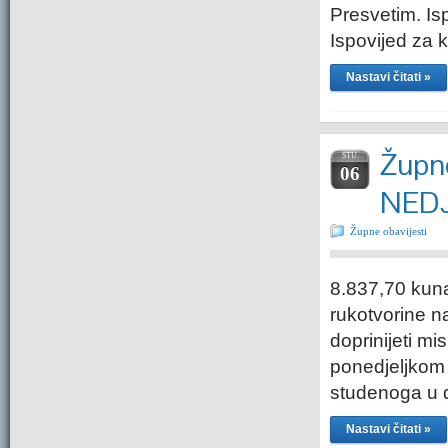
Presvetim. Isp
Ispovijed za k
Nastavi čitati »
Župne
STU.
06
NEDJ
Župne obavijesti
8.837,70 kuna
rukotvorine na
doprinijeti m
ponedjeljkom 
studenoga u 
Nastavi čitati »