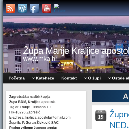
Župa Marije Kraljice apostol
www.mka.hr
Početna
Kateheze
Kontakt
O župi
Ostale a
A
Zagrebačka nadbiskupija
Župa BDM, Kraljice apostola
Trg dr. Franje Tuđmana 10
Župne
HR-10290 Zaprešić
VELJ.
19
E-adresa: kraljica.apostola@gmail.com
NEDJ
Župnik: P. Goran Živković SAC
Radno vrijeme župnog ureda: