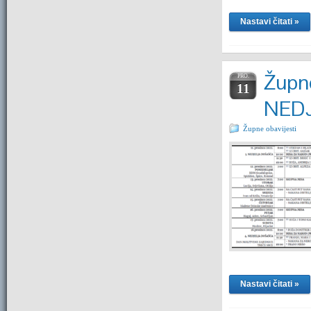
Nastavi čitati »
Župne
PRO.
11
NED
Župne obavijesti
Nastavi čitati »