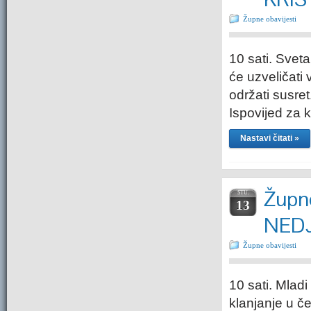
Župne obavijesti
10 sati. Sveta
će uzveličati
održati susret
Ispovijed za k
Nastavi čitati »
Župne
STU.
13
NEDJ
Župne obavijesti
10 sati. Mlad
klanjanje u če