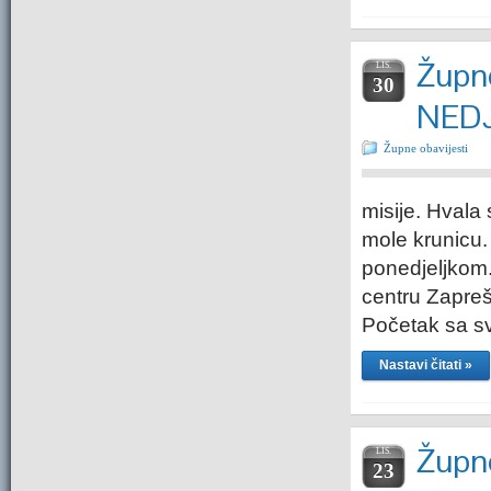
Župne
LIS.
30
NEDJ
Župne obavijesti
misije. Hvala
mole krunicu.
ponedjeljkom. 
centru Zapreš
Početak sa s
Nastavi čitati »
Župne
LIS.
23