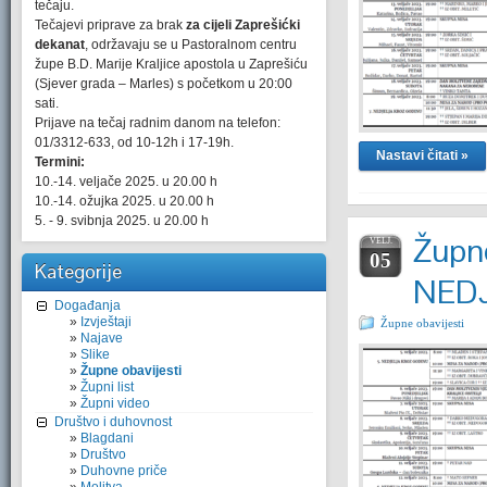
tečaju.
Tečajevi priprave za brak
za cijeli Zaprešićki
dekanat
, održavaju se u Pastoralnom centru
župe B.D. Marije Kraljice apostola u Zaprešiću
(Sjever grada – Marles) s početkom u 20:00
sati.
Prijave na tečaj radnim danom na telefon:
01/3312-633, od 10-12h i 17-19h.
Nastavi čitati »
Termini:
10.-14. veljače 2025. u 20.00 h
10.-14. ožujka 2025. u 20.00 h
5. - 9. svibnja 2025. u 20.00 h
Župne
VELJ.
05
Kategorije
NEDJ
Događanja
Izvještaji
Župne obavijesti
Najave
Slike
Župne obavijesti
Župni list
Župni video
Društvo i duhovnost
Blagdani
Društvo
Duhovne priče