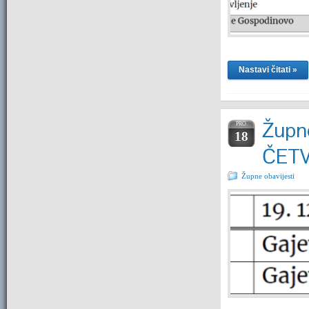
Nastavi čitati »
Župne
PRO.
18
ČET
Župne obavijesti