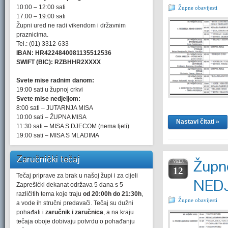
10:00 – 12:00 sati
Župne obavijesti
17:00 – 19:00 sati
Župni ured ne radi vikendom i državnim
praznicima.
Tel.: (01) 3312-633
IBAN: HR4224840081135512536
SWIFT (BIC): RZBHHR2XXXX
Svete mise radnim danom:
19:00 sati u župnoj crkvi
Svete mise nedjeljom:
8:00 sati – JUTARNJA MISA
10:00 sati – ŽUPNA MISA
Nastavi čitati »
11:30 sati – MISA S DJECOM (nema ljeti)
19:00 sati – MISA S MLADIMA
Zaručnički tečaj
Župne
VELJ.
12
Tečaj priprave za brak u našoj župi i za cijeli
NEDJ
Zaprešićki dekanat održava 5 dana s 5
različitih tema koje traju
od 20:00h do 21:30h
,
Župne obavijesti
a vode ih stručni predavači. Tečaj su dužni
pohađati i
zaručnik i zaručnica
, a na kraju
tečaja oboje dobivaju potvrdu o pohađanju