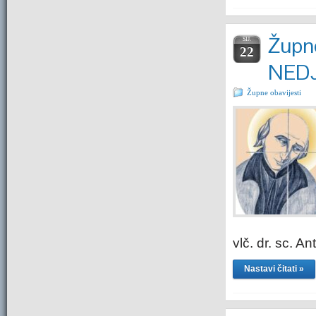
Župne
SIJ.
22
NEDJ
Župne obavijesti
vlč. dr. sc. 
Nastavi čitati »