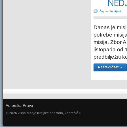
NEDJ
Župne obavijesti
Danas je misi
potrebe misij
misija. Zbor A
listopada od 
predbilježiti 
Nastavi čitati »
Autorska Prava
© 2026 Župa Marije Kraljice apostola, Zaprešić II.