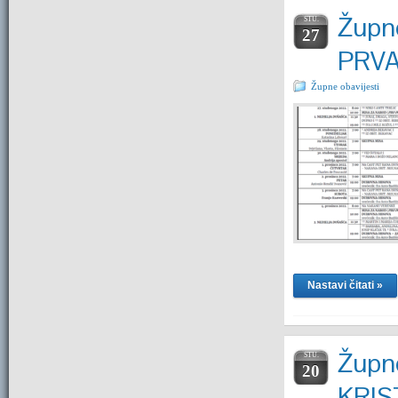
Župne
STU.
27
PRVA
Župne obavijesti
Nastavi čitati »
Župne
STU.
20
KRIS