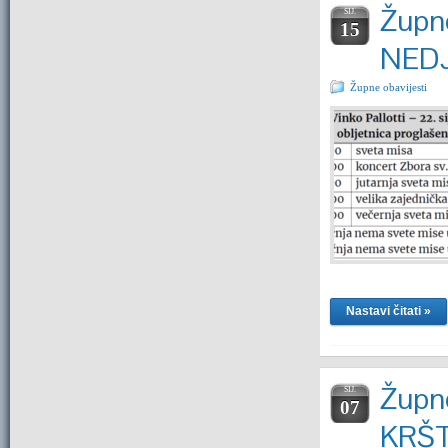
Župne
SIJ.
15
NEDJ
Župne obavijesti
Nastavi čitati »
Župne
SIJ.
07
KRŠ