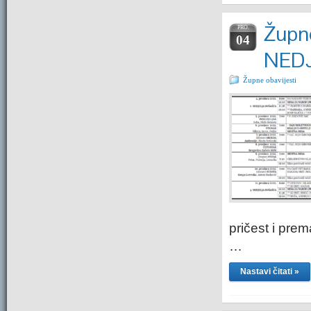
Župne
PRO.
04
NED
Župne obavijesti
pričest i prem
…
Nastavi čitati »