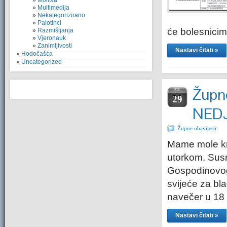
Molitva
Multimedija
Nekategorizirano
Palotinci
će bolesnicim
Razmišljanja
Vjeronauk
Zanimljivosti
Nastavi čitati »
Hodočašća
Uncategorized
Župne
SIJ.
29
NEDJ
Župne obavijesti
Mame mole kru
utorkom. Susr
Gospodinovog 
svijeće za bla
navečer u 18 
Nastavi čitati »