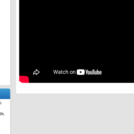
i
0h
,