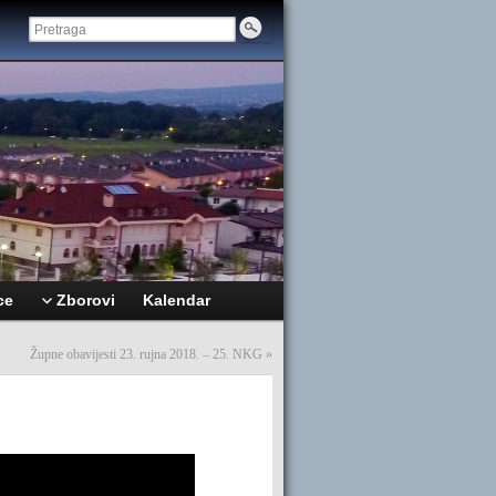
ce
Zborovi
Kalendar
Župne obavijesti 23. rujna 2018. – 25. NKG
»