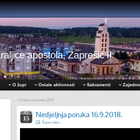
aljice apostola, Zaprešić II
t
O župi
Ostale aktivnosti
Sakramenti
Zajedni
«
Prijava za krizmu 2019
Nedjeljnja poruka 16.9.2018.
RUJ.
15
Župni video