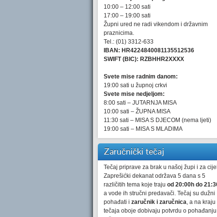
10:00 – 12:00 sati
17:00 – 19:00 sati
Župni ured ne radi vikendom i državnim
praznicima.
Tel.: (01) 3312-633
IBAN: HR4224840081135512536
SWIFT (BIC): RZBHHR2XXXX
Svete mise radnim danom:
19:00 sati u župnoj crkvi
Svete mise nedjeljom:
8:00 sati – JUTARNJA MISA
10:00 sati – ŽUPNA MISA
11:30 sati – MISA S DJECOM (nema ljeti)
19:00 sati – MISA S MLADIMA
Zaručnički tečaj
Tečaj priprave za brak u našoj župi i za cijel
Zaprešićki dekanat održava 5 dana s 5
različitih tema koje traju
od 20:00h do 21:3
a vode ih stručni predavači. Tečaj su dužni
pohađati i
zaručnik i zaručnica
, a na kraju
tečaja oboje dobivaju potvrdu o pohađanju