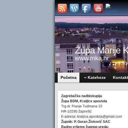
Župa Marije Kr
www.mka.hr
Početna
Kateheze
Kontak
Zagrebačka nadbiskupija
Župa BDM, Kraljice apostola
Trg dr. Franje Tuđmana 10
HR-10290 Zaprešić
E-adresa: kraljica.apostola@gmail.com
Župnik: P. Goran Živković SAC
Radno vrijeme župnog ureda: