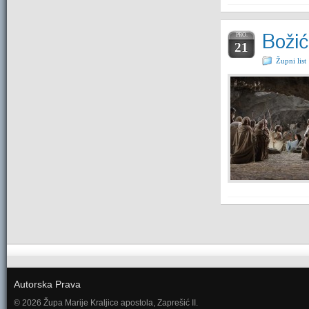
Božić
PRO.
21
Župni list
Autorska Prava
© 2026 Župa Marije Kraljice apostola, Zaprešić II.