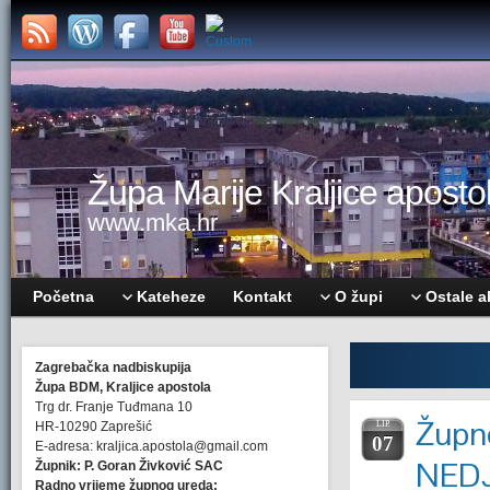
Župa Marije Kraljice apostol
www.mka.hr
Početna
Kateheze
Kontakt
O župi
Ostale a
Zagrebačka nadbiskupija
Župa BDM, Kraljice apostola
Trg dr. Franje Tuđmana 10
Župne
HR-10290 Zaprešić
LIP.
07
E-adresa: kraljica.apostola@gmail.com
NEDJ
Župnik: P. Goran Živković SAC
Radno vrijeme župnog ureda: