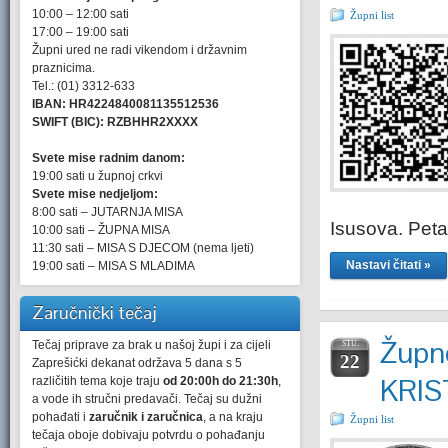
10:00 – 12:00 sati
Župni list
17:00 – 19:00 sati
Župni ured ne radi vikendom i državnim
praznicima.
Tel.: (01) 3312-633
IBAN: HR4224840081135512536
SWIFT (BIC): RZBHHR2XXXX
Svete mise radnim danom:
19:00 sati u župnoj crkvi
Svete mise nedjeljom:
8:00 sati – JUTARNJA MISA
Isusova. Pet
10:00 sati – ŽUPNA MISA
11:30 sati – MISA S DJECOM (nema ljeti)
Nastavi čitati »
19:00 sati – MISA S MLADIMA
Zaručnički tečaj
Župne
Tečaj priprave za brak u našoj župi i za cijeli
STU.
22
Zaprešićki dekanat održava 5 dana s 5
KRIS
različitih tema koje traju
od 20:00h do 21:30h
,
a vode ih stručni predavači. Tečaj su dužni
pohađati i
zaručnik i zaručnica
, a na kraju
Župni list
tečaja oboje dobivaju potvrdu o pohađanju