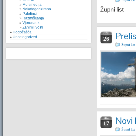
Molitva
Župni list
Multimedija
Župni list
Nekategorizirano
Palotinci
Razmišljanja
Vjeronauk
Zanimljivosti
Hodočašća
Prelis
OŽU.
Uncategorized
26
Župni list
Novi 
PRO.
17
Župni list