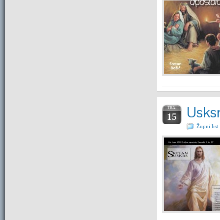
Usksn
TRA.
15
Župni list