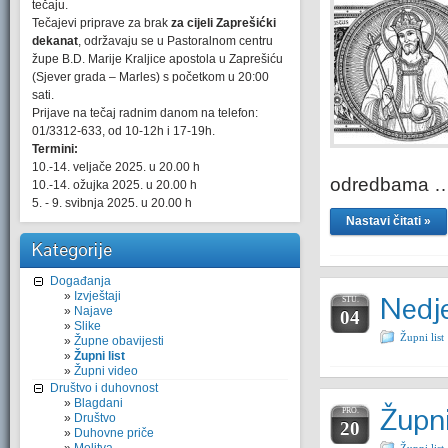
tečaju.
Tečajevi priprave za brak
za cijeli Zaprešićki
dekanat
, održavaju se u Pastoralnom centru
župe B.D. Marije Kraljice apostola u Zaprešiću
(Sjever grada – Marles) s početkom u 20:00
sati.
Prijave na tečaj radnim danom na telefon:
01/3312-633, od 10-12h i 17-19h.
Termini:
10.-14. veljače 2025. u 20.00 h
odredbama 
10.-14. ožujka 2025. u 20.00 h
5. - 9. svibnja 2025. u 20.00 h
Nastavi čitati »
Kategorije
Događanja
Izvještaji
Nedje
STU.
Najave
04
Slike
Župni list
Župne obavijesti
Župni list
Župni video
Društvo i duhovnost
Blagdani
Župni
PRO.
Društvo
20
Duhovne priče