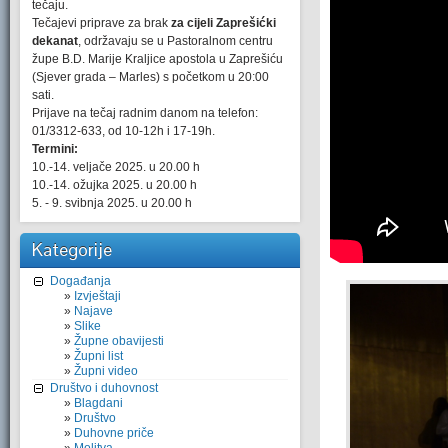
tečaju.
Tečajevi priprave za brak
za cijeli Zaprešićki
dekanat
, održavaju se u Pastoralnom centru
župe B.D. Marije Kraljice apostola u Zaprešiću
(Sjever grada – Marles) s početkom u 20:00
sati.
Prijave na tečaj radnim danom na telefon:
01/3312-633, od 10-12h i 17-19h.
Termini:
10.-14. veljače 2025. u 20.00 h
10.-14. ožujka 2025. u 20.00 h
5. - 9. svibnja 2025. u 20.00 h
Kategorije
Događanja
Izvještaji
Najave
Slike
Župne obavijesti
Župni list
Župni video
Društvo i duhovnost
Blagdani
Društvo
Duhovne priče