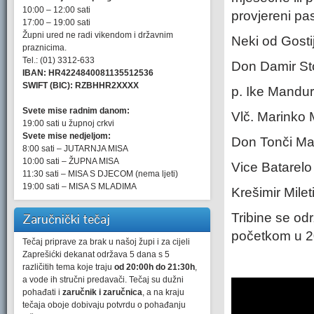
10:00 – 12:00 sati
provjereni past
17:00 – 19:00 sati
Župni ured ne radi vikendom i državnim
Neki od Gosti
praznicima.
Tel.: (01) 3312-633
Don Damir Sto
IBAN: HR4224840081135512536
SWIFT (BIC): RZBHHR2XXXX
p. Ike Mandur
Svete mise radnim danom:
Vlč. Marinko M
19:00 sati u župnoj crkvi
Svete mise nedjeljom:
Don Tonči Mat
8:00 sati – JUTARNJA MISA
10:00 sati – ŽUPNA MISA
Vice Batarelo
11:30 sati – MISA S DJECOM (nema ljeti)
19:00 sati – MISA S MLADIMA
Krešimir Milet
Tribine se odr
Zaručnički tečaj
početkom u 2
Tečaj priprave za brak u našoj župi i za cijeli
Zaprešićki dekanat održava 5 dana s 5
različitih tema koje traju
od 20:00h do 21:30h
,
a vode ih stručni predavači. Tečaj su dužni
pohađati i
zaručnik i zaručnica
, a na kraju
tečaja oboje dobivaju potvrdu o pohađanju