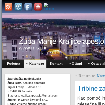
Župa Marije Kraljice apostol
www.mka.hr
Početna
Kateheze
Kontakt
O župi
Ostale a
↑ Return to
Kate
Zagrebačka nadbiskupija
Župa BDM, Kraljice apostola
Tribine z
Trg dr. Franje Tuđmana 10
HR-10290 Zaprešić
E-adresa: kraljica.apostola@gmail.com
Kao pomoć int
Župnik: P. Goran Živković SAC
mjesečne ili pr
Radno vrijeme župnog ureda: