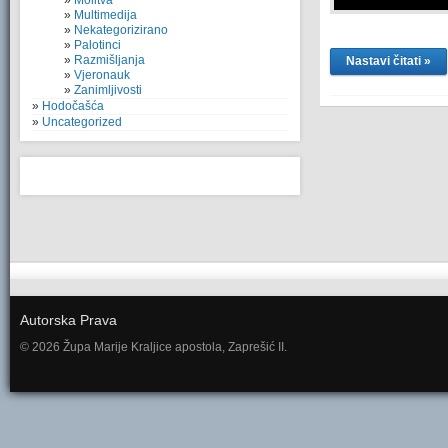
Molitva
Multimedija
Nekategorizirano
Palotinci
Razmišljanja
Nastavi čitati »
Vjeronauk
Zanimljivosti
Hodočašća
Uncategorized
Autorska Prava
© 2026 Župa Marije Kraljice apostola, Zaprešić II.