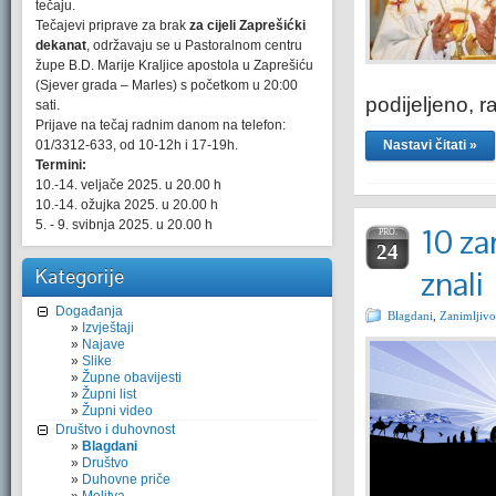
tečaju.
Tečajevi priprave za brak
za cijeli Zaprešićki
dekanat
, održavaju se u Pastoralnom centru
župe B.D. Marije Kraljice apostola u Zaprešiću
(Sjever grada – Marles) s početkom u 20:00
podijeljeno, 
sati.
Prijave na tečaj radnim danom na telefon:
01/3312-633, od 10-12h i 17-19h.
Nastavi čitati »
Termini:
10.-14. veljače 2025. u 20.00 h
10.-14. ožujka 2025. u 20.00 h
5. - 9. svibnja 2025. u 20.00 h
10 za
PRO.
24
Kategorije
znali
Događanja
Blagdani
,
Zanimljivo
Izvještaji
Najave
Slike
Župne obavijesti
Župni list
Župni video
Društvo i duhovnost
Blagdani
Društvo
Duhovne priče