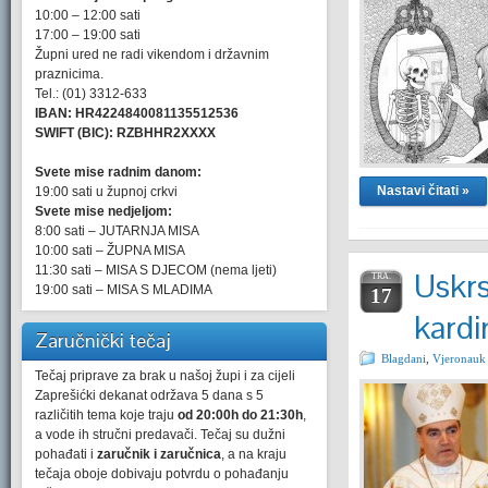
10:00 – 12:00 sati
17:00 – 19:00 sati
Župni ured ne radi vikendom i državnim
praznicima.
Tel.: (01) 3312-633
IBAN: HR4224840081135512536
SWIFT (BIC): RZBHHR2XXXX
Svete mise radnim danom:
Nastavi čitati »
19:00 sati u župnoj crkvi
Svete mise nedjeljom:
8:00 sati – JUTARNJA MISA
10:00 sati – ŽUPNA MISA
11:30 sati – MISA S DJECOM (nema ljeti)
Uskr
TRA.
19:00 sati – MISA S MLADIMA
17
kardi
Zaručnički tečaj
Blagdani
,
Vjeronauk
Tečaj priprave za brak u našoj župi i za cijeli
Zaprešićki dekanat održava 5 dana s 5
različitih tema koje traju
od 20:00h do 21:30h
,
a vode ih stručni predavači. Tečaj su dužni
pohađati i
zaručnik i zaručnica
, a na kraju
tečaja oboje dobivaju potvrdu o pohađanju