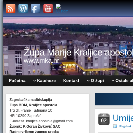
Župa Marije Kraljice apostol
www.mka.hr
Početna
Kateheze
Kontakt
O župi
Ostale a
Zagrebačka nadbiskupija
Župa BDM, Kraljice apostola
Trg dr. Franje Tuđmana 10
Umije
HR-10290 Zaprešić
STU.
02
E-adresa: kraljica.apostola@gmail.com
Župnik: P. Goran Živković SAC
Blagdani
Radno vrijeme župnog ureda: