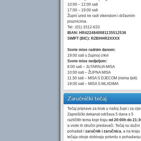
10:00 – 12:00 sati
17:00 – 19:00 sati
Župni ured ne radi vikendom i državnim
praznicima.
Tel.: (01) 3312-633
IBAN: HR4224840081135512536
SWIFT (BIC): RZBHHR2XXXX
Svete mise radnim danom:
19:00 sati u župnoj crkvi
Svete mise nedjeljom:
8:00 sati – JUTARNJA MISA
10:00 sati – ŽUPNA MISA
11:30 sati – MISA S DJECOM (nema ljeti)
19:00 sati – MISA S MLADIMA
Zaručnički tečaj
Tečaj priprave za brak u našoj župi i za cijel
Zaprešićki dekanat održava 5 dana s 5
različitih tema koje traju
od 20:00h do 21:3
a vode ih stručni predavači. Tečaj su dužni
pohađati i
zaručnik i zaručnica
, a na kraju
tečaja oboje dobivaju potvrdu o pohađanju