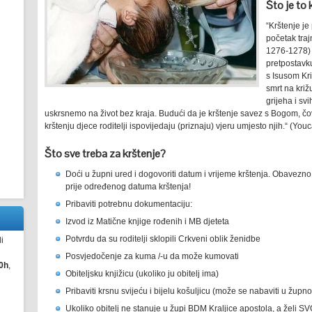
Što je to 
“Krštenje je 
početak tra
1276-1278) 
pretpostavk
s Isusom Kri
smrt na križ
grijeha i sv
uskrsnemo na život bez kraja. Budući da je krštenje savez s Bogom, čov
krštenju djece roditelji ispovijedaju (priznaju) vjeru umjesto njih.“ (Y
Što sve treba za krštenje?
Doći u župni ured i dogovoriti datum i vrijeme krštenja. Obavezno 
prije određenog datuma krštenja!
Pribaviti potrebnu dokumentaciju:
Izvod iz Matične knjige rođenih i MB djeteta
Potvrdu da su roditelji sklopili Crkveni oblik ženidbe
i
Posvjedočenje za kuma /-u da može kumovati
0h
,
Obiteljsku knjižicu (ukoliko ju obitelj ima)
Pribaviti krsnu svijeću i bijelu košuljicu (može se nabaviti u žup
Ukoliko obitelj ne stanuje u župi BDM Kraljice apostola, a želi SVOJ