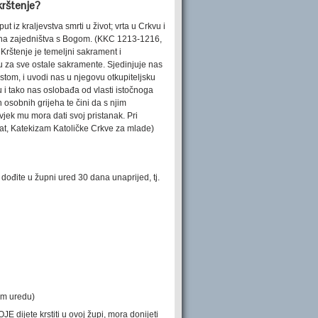
krštenje?
put iz kraljevstva smrti u život; vrta u Crkvu i
jna zajedništva s Bogom. (KKC 1213-1216,
Krštenje je temeljni sakrament i
u za sve ostale sakramente. Sjedinjuje nas
stom, i uvodi nas u njegovu otkupiteljsku
u i tako nas oslobađa od vlasti istočnoga
ih osobnih grijeha te čini da s njim
jek mu mora dati svoj pristanak. Pri
oucat, Katekizam Katoličke Crkve za mlade)
dođite u župni ured 30 dana unaprijed, tj.
nom uredu)
E dijete krstiti u ovoj župi, mora donijeti