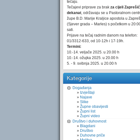
tečaju.
Tečajevi priprave za brak
za cijeli Zaprešić
dekanat
, održavaju se u Pastoralnom cent
župe B.D. Marije Kraljice apostola u Zapre
(Sjever grada – Marles) s početkom u 20:0
sati.
Prijave na tečaj radnim danom na telefon:
01/3312-633, od 10-12h i 17-19h.
Termini:
10.-14. veljače 2025. u 20.00 h
10.-14. ožujka 2025. u 20.00 h
5. - 9. svibnja 2025. u 20.00 h
Kategorije
Događanja
Izvještaji
Najave
Slike
Župne obavijesti
Župni list
Župni video
Društvo i duhovnost
Blagdani
Društvo
Duhovne priče