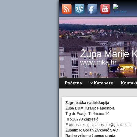
Župa Marije Kr
www.mka.hr
Početna
Kateheze
Kontak
Zagrebačka nadbiskupija
Župa BDM, Kraljice apostola
Trg dr. Franje Tuđmana 10
HR-10290 Zaprešić
E-adresa: kraljica.apostola@gmail.com
Župnik: P. Goran Živković SAC
Radno vrijeme župnog ureda: