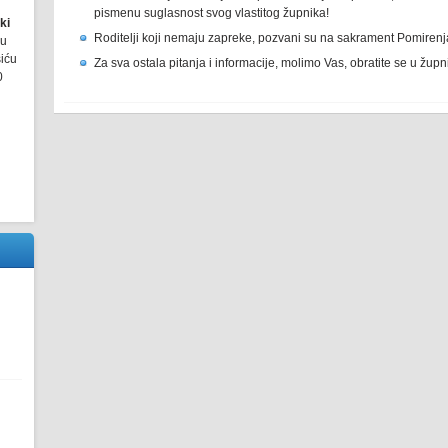
pismenu suglasnost svog vlastitog župnika!
ki
Roditelji koji nemaju zapreke, pozvani su na sakrament Pomirenja 
ru
šiću
Za sva ostala pitanja i informacije, molimo Vas, obratite se u župn
0