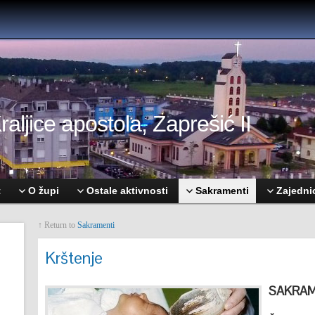
aljice apostola, Zaprešić II
t
O župi
Ostale aktivnosti
Sakramenti
Zajedni
↑ Return to
Sakramenti
Krštenje
SAKRA