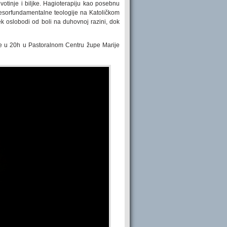
ivotinje i biljke. Hagioterapiju kao posebnu
fesorfundamentalne teologije na Katoličkom
k oslobodi od boli na duhovnoj razini, dok
ede u 20h u Pastoralnom Centru župe Marije