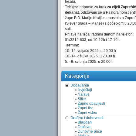
tečaju.
Tečajevi priprave za brak
za cijeli Zaprešić
dekanat
, održavaju se u Pastoralnom cent
župe B.D. Marije Kraljice apostola u Zapre
(Sjever grada – Marles) s početkom u 20:0
sati.
Prijave na tečaj radnim danom na telefon:
01/3312-633, od 10-12h i 17-19h.
Termini:
10.-14. veljače 2025. u 20.00 h
10.-14. ožujka 2025. u 20.00 h
5. - 9. svibnja 2025. u 20.00 h
Kategorije
Događanja
Izvještaji
Najave
Slike
Župne obavijesti
Župni list
Župni video
Društvo i duhovnost
Blagdani
Društvo
Duhovne priče