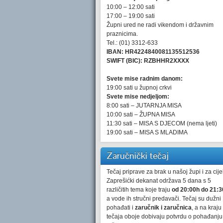
10:00 – 12:00 sati
17:00 – 19:00 sati
Župni ured ne radi vikendom i državnim
praznicima.
Tel.: (01) 3312-633
IBAN: HR4224840081135512536
SWIFT (BIC): RZBHHR2XXXX
Svete mise radnim danom:
19:00 sati u župnoj crkvi
Svete mise nedjeljom:
8:00 sati – JUTARNJA MISA
10:00 sati – ŽUPNA MISA
11:30 sati – MISA S DJECOM (nema ljeti)
19:00 sati – MISA S MLADIMA
Zaručnički tečaj
Tečaj priprave za brak u našoj župi i za cijel
Zaprešićki dekanat održava 5 dana s 5
različitih tema koje traju
od 20:00h do 21:3
a vode ih stručni predavači. Tečaj su dužni
pohađati i
zaručnik i zaručnica
, a na kraju
tečaja oboje dobivaju potvrdu o pohađanju