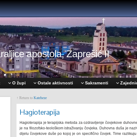
aljice apostola, Zaprešić II
t
O župi
Ostale aktivnosti
Sakramenti
Zajedni
↑ Return to
Kateheze
Hagioterapija
Hagioterapija je terapijska metoda za ozdravljenje čovjekove duhov
je na filozofsko-teološkom istraživanju čovjeka. Duhovna duša je naziv
dijelu čovjekove duše po kojoj je on specifično čovjek. Time razlikuj