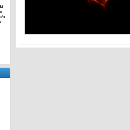
ki
ru
šiću
0