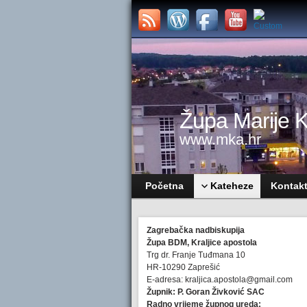
Župa Marije Kr
www.mka.hr
Početna
Kateheze
Kontak
Zagrebačka nadbiskupija
Župa BDM, Kraljice apostola
Trg dr. Franje Tuđmana 10
HR-10290 Zaprešić
E-adresa: kraljica.apostola@gmail.com
Župnik: P. Goran Živković SAC
Radno vrijeme župnog ureda: