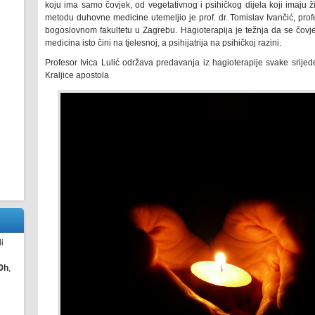
koju ima samo čovjek, od vegetativnog i psihičkog dijela koji imaju ž
metodu duhovne medicine utemeljio je prof. dr. Tomislav Ivančić, pro
bogoslovnom fakultetu u Zagrebu. Hagioterapija je težnja da se čovje
medicina isto čini na tjelesnoj, a psihijatrija na psihičkoj razini.
Profesor Ivica Lulić održava predavanja iz hagioterapije svake srij
Kraljice apostola
i
0h
,