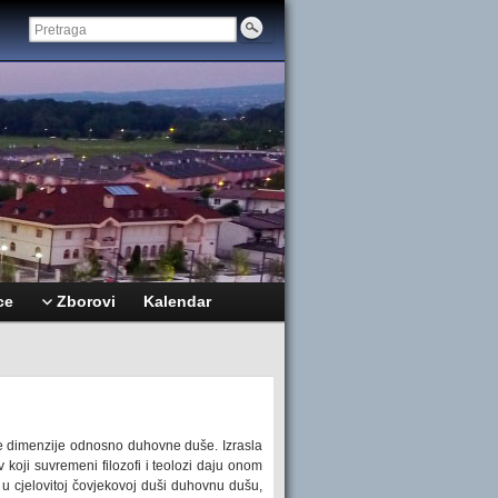
ce
Zborovi
Kalendar
ne dimenzije odnosno duhovne duše. Izrasla
 koji suvremeni filozofi i teolozi daju onom
u u cjelovitoj čovjekovoj duši duhovnu dušu,