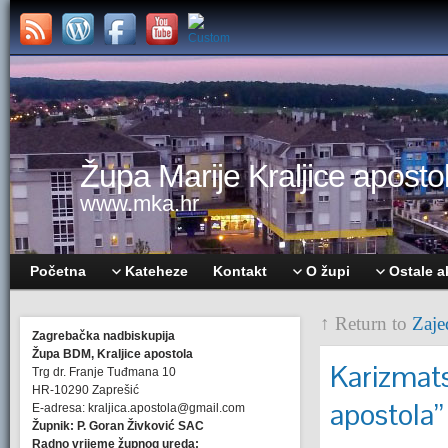
Župa Marije Kraljice apostol
www.mka.hr
Početna
Kateheze
Kontakt
O župi
Ostale a
↑ Return to
Zaje
Zagrebačka nadbiskupija
Župa BDM, Kraljice apostola
Karizmats
Trg dr. Franje Tuđmana 10
HR-10290 Zaprešić
apostola”
E-adresa: kraljica.apostola@gmail.com
Župnik: P. Goran Živković SAC
Radno vrijeme župnog ureda: