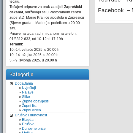
tečaju.
Tečajevi priprave za brak
za cijeli Zaprešićki
Facebook – M
dekanat
, održavaju se u Pastoralnom centru
župe B.D. Marije Kraljice apostola u Zaprešiću
(Sjever grada – Marles) s početkom u 20:00
sati.
Prijave na tečaj radnim danom na telefon:
01/3312-633, od 10-12h i 17-19h.
Termini:
10.-14. veljače 2025. u 20.00 h
10.-14. ožujka 2025. u 20.00 h
5. - 9. svibnja 2025. u 20.00 h
Kategorije
Događanja
Izvještaji
Najave
Slike
Župne obavijesti
Župni list
Župni video
Društvo i duhovnost
Blagdani
Društvo
Duhovne priče