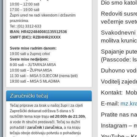
Dio smo kato
10:00 – 12:00 sati
17:00 – 19:00 sati
Redoviti susre
Župni ured ne radi vikendom i državnim
večernje svet
praznicima.
Tel.: (01) 3312-633
Svakodnevni O
IBAN: HR4224840081135512536
SWIFT (BIC): RZBHHR2XXXX
molitva krunic
Svete mise radnim danom:
Spajanje pute
19:00 sati u župnoj crkvi
(Passcode: Is
Svete mise nedjeljom:
8:00 sati – JUTARNJA MISA
Duhovno vodst
10:00 sati – ŽUPNA MISA
11:30 sati – MISA S DJECOM (nema ljeti)
Voditelj zaje
19:00 sati – MISA S MLADIMA
Kontakt: Mob
Zaručnički tečaj
E-mail:
mz.kr
Tečaj priprave za brak u našoj župi i za cijeli
Zaprešićki dekanat održava 5 dana s 5
Pratite nas 
različitih tema koje traju
od 20:00h do 21:30h
,
a vode ih stručni predavači. Tečaj su dužni
Instagram – m
pohađati i
zaručnik i zaručnica
, a na kraju
tečaja oboje dobivaju potvrdu o pohađanju
YouTube – Kra