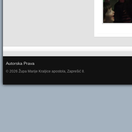
Autorska Prava
© 2026 Župa Marije Kraljice apostola, Zaprešić II.