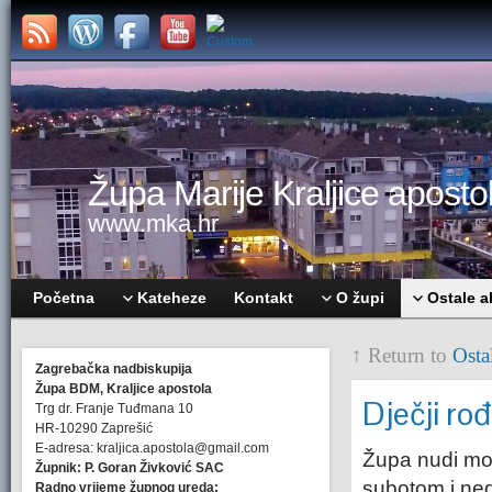
Župa Marije Kraljice apostol
www.mka.hr
Početna
Kateheze
Kontakt
O župi
Ostale a
↑ Return to
Osta
Zagrebačka nadbiskupija
Župa BDM, Kraljice apostola
Dječji ro
Trg dr. Franje Tuđmana 10
HR-10290 Zaprešić
E-adresa: kraljica.apostola@gmail.com
Župa nudi m
Župnik: P. Goran Živković SAC
subotom i ned
Radno vrijeme župnog ureda: