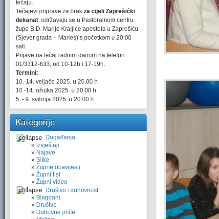
tečaju.
Tečajevi priprave za brak
za cijeli Zaprešićki
dekanat
, održavaju se u Pastoralnom centru
župe B.D. Marije Kraljice apostola u Zaprešiću
(Sjever grada – Marles) s početkom u 20:00
sati.
Prijave na tečaj radnim danom na telefon:
01/3312-633, od 10-12h i 17-19h.
Termini:
10.-14. veljače 2025. u 20.00 h
10.-14. ožujka 2025. u 20.00 h
5. - 9. svibnja 2025. u 20.00 h
Kategorije
Događanja
Izvještaji
Najave
Slike
Župne obavijesti
Župni list
Župni video
Društvo i duhovnost
Blagdani
Društvo
Duhovne priče