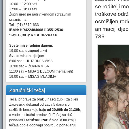
10:00 – 12:00 sati
se roditelji 
17:00 – 19:00 sati
troškove održa
Župni ured ne radi vikendom i državnim
praznicima.
osmišljen rođ
Tel.: (01) 3312-633
animaciji djec
IBAN: HR4224840081135512536
SWIFT (BIC): RZBHHR2XXXX
786.
Svete mise radnim danom:
19:00 sati u župnoj crkvi
Svete mise nedjeljom:
8:00 sati – JUTARNJA MISA
10:00 sati – ŽUPNA MISA
11:30 sati – MISA S DJECOM (nema ljeti)
19:00 sati – MISA S MLADIMA
Zaručnički tečaj
Tečaj priprave za brak u našoj župi i za cijeli
Zaprešićki dekanat održava 5 dana s 5
različitih tema koje traju
od 20:00h do 21:30h
,
a vode ih stručni predavači. Tečaj su dužni
pohađati i
zaručnik i zaručnica
, a na kraju
tečaja oboje dobivaju potvrdu o pohađanju