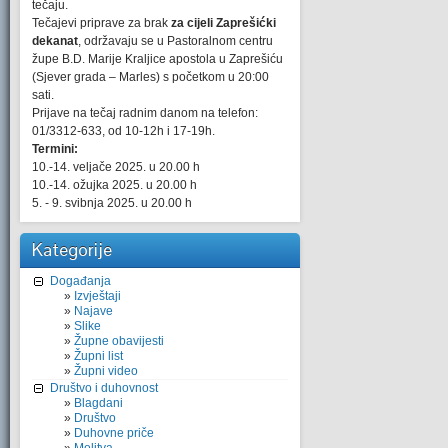
tečaju.
Tečajevi priprave za brak
za cijeli Zaprešićki
dekanat
, održavaju se u Pastoralnom centru
župe B.D. Marije Kraljice apostola u Zaprešiću
(Sjever grada – Marles) s početkom u 20:00
sati.
Prijave na tečaj radnim danom na telefon:
01/3312-633, od 10-12h i 17-19h.
Termini:
10.-14. veljače 2025. u 20.00 h
10.-14. ožujka 2025. u 20.00 h
5. - 9. svibnja 2025. u 20.00 h
Kategorije
Događanja
Izvještaji
Najave
Slike
Župne obavijesti
Župni list
Župni video
Društvo i duhovnost
Blagdani
Društvo
Duhovne priče