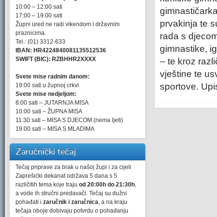
10:00 – 12:00 sati
gimnastičarka
17:00 – 19:00 sati
prvakinja te 
Župni ured ne radi vikendom i državnim
praznicima.
rada s djecom 
Tel.: (01) 3312-633
gimnastike, igr
IBAN: HR4224840081135512536
SWIFT (BIC): RZBHHR2XXXX
– te kroz razl
vještine te us
Svete mise radnim danom:
sportove. Upi
19:00 sati u župnoj crkvi
Svete mise nedjeljom:
8:00 sati – JUTARNJA MISA
10:00 sati – ŽUPNA MISA
11:30 sati – MISA S DJECOM (nema ljeti)
19:00 sati – MISA S MLADIMA
Zaručnički tečaj
Tečaj priprave za brak u našoj župi i za cijeli
Zaprešićki dekanat održava 5 dana s 5
različitih tema koje traju
od 20:00h do 21:30h
,
a vode ih stručni predavači. Tečaj su dužni
pohađati i
zaručnik i zaručnica
, a na kraju
tečaja oboje dobivaju potvrdu o pohađanju