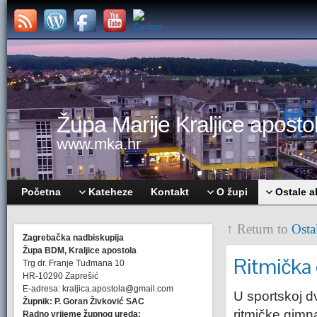
Župa Marije Kraljice apostol
www.mka.hr
Početna
Kateheze
Kontakt
O župi
Ostale a
↑ Return to
Osta
Zagrebačka nadbiskupija
Župa BDM, Kraljice apostola
Ritmička
Trg dr. Franje Tuđmana 10
HR-10290 Zaprešić
E-adresa: kraljica.apostola@gmail.com
U sportskoj d
Župnik: P. Goran Živković SAC
ritmičke gimn
Radno vrijeme župnog ureda: