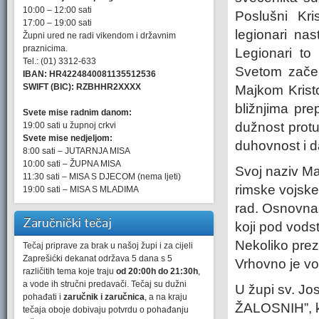
10:00 – 12:00 sati
Poslušni Kr
17:00 – 19:00 sati
legionari nas
Župni ured ne radi vikendom i državnim
praznicima.
Legionari to
Tel.: (01) 3312-633
Svetom začel
IBAN: HR4224840081135512536
SWIFT (BIC): RZBHHR2XXXX
Majkom Kristo
bližnjima pre
Svete mise radnim danom:
dužnost protu
19:00 sati u župnoj crkvi
Svete mise nedjeljom:
duhovnost i d
8:00 sati – JUTARNJA MISA
10:00 sati – ŽUPNA MISA
Svoj naziv Mar
11:30 sati – MISA S DJECOM (nema ljeti)
rimske vojske.
19:00 sati – MISA S MLADIMA
rad. Osnovna j
Zaručnički tečaj
koji pod vods
Nekoliko prez
Tečaj priprave za brak u našoj župi i za cijeli
Zaprešićki dekanat održava 5 dana s 5
Vrhovno je vod
različitih tema koje traju
od 20:00h do 21:30h
,
a vode ih stručni predavači. Tečaj su dužni
U župi sv. Jo
pohađati i
zaručnik i zaručnica
, a na kraju
ŽALOSNIH”, ko
tečaja oboje dobivaju potvrdu o pohađanju