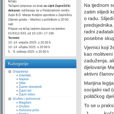
tečaju.
Na tjednom s
Tečajevi priprave za brak
za cijeli Zaprešićki
dekanat
, održavaju se u Pastoralnom centru
zatim slijedi 
župe B.D. Marije Kraljice apostola u Zaprešiću
o radu. Slijed
(Sjever grada – Marles) s početkom u 20:00
sati.
predsjednika.
Prijave na tečaj radnim danom na telefon:
radni zadatak
01/3312-633, od 10-12h i 17-19h.
posebne skup
Termini:
10.-14. veljače 2025. u 20.00 h
Vjernici koji 
10.-14. ožujka 2025. u 20.00 h
5. - 9. svibnja 2025. u 20.00 h
kao molitveni
zaduženja, ali
Kategorije
djelovanje Mar
Događanja
aktivni članov
Izvještaji
Najave
Marijina legij
Slike
Župne obavijesti
socijalni rad
Župni list
Župni video
političkog dje
Društvo i duhovnost
Blagdani
To se u praks
Društvo
Duhovne priče
kućni po