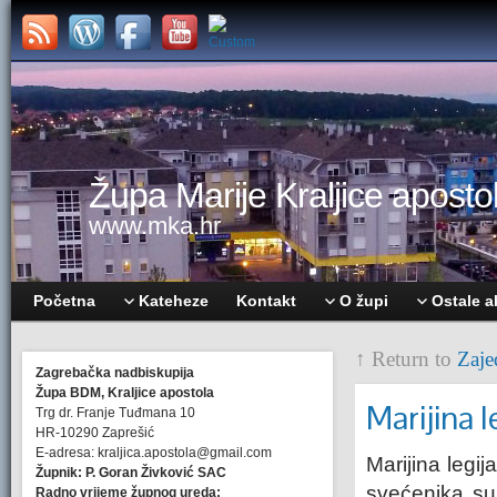
Župa Marije Kraljice apostol
www.mka.hr
Početna
Kateheze
Kontakt
O župi
Ostale a
↑ Return to
Zaje
Zagrebačka nadbiskupija
Župa BDM, Kraljice apostola
Marijina l
Trg dr. Franje Tuđmana 10
HR-10290 Zaprešić
E-adresa: kraljica.apostola@gmail.com
Marijina legi
Župnik: P. Goran Živković SAC
svećenika sur
Radno vrijeme župnog ureda: