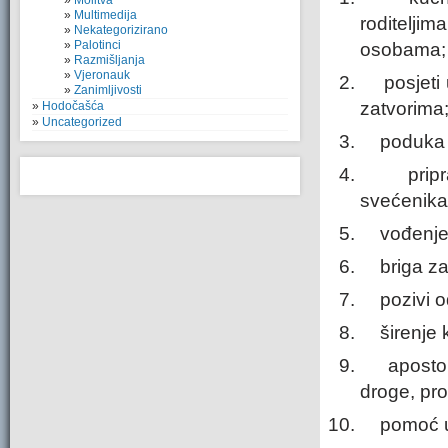
Molitva
Multimedija
roditelji
Nekategorizirano
Palotinci
osobama;
Razmišljanja
Vjeronauk
posjeti u
Zanimljivosti
zatvorima
Hodočašća
Uncategorized
poduka ob
priprava
svećenika
vođenje d
briga za s
pozivi od
širenje ka
apostolat
droge, pro
pomoć u ž