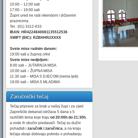
10:00 – 12:00 sati
17:00 – 19:00 sati
Župni ured ne radi vikendom i državnim
praznicima.
Tel.: (01) 3312-633
IBAN: HR4224840081135512536
SWIFT (BIC): RZBHHR2XXXX
Svete mise radnim danom:
19:00 sati u župnoj crkvi
Svete mise nedjeljom:
8:00 sati – JUTARNJA MISA
10:00 sati – ŽUPNA MISA
11:30 sati – MISA S DJECOM (nema ljeti)
19:00 sati – MISA S MLADIMA
Zaručnički tečaj
Tečaj priprave za brak u našoj župi i za cijeli
Zaprešićki dekanat održava 5 dana s 5
različitih tema koje traju
od 20:00h do 21:30h
,
a vode ih stručni predavači. Tečaj su dužni
pohađati i
zaručnik i zaručnica
, a na kraju
tečaja oboje dobivaju potvrdu o pohađanju