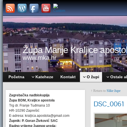
Župa Marije Kraljice apostol
www.mka.hr
Početna
Kateheze
Kontakt
O župi
Ostale a
↑ Return to
Slike župe
Zagrebačka nadbiskupija
Župa BDM, Kraljice apostola
DSC_0061
Trg dr. Franje Tuđmana 10
HR-10290 Zaprešić
E-adresa: kraljica.apostola@gmail.com
Župnik: P. Goran Živković SAC
Radno vrijeme župnog ureda: