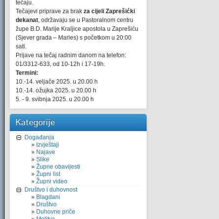
tečaju.
Tečajevi priprave za brak
za cijeli Zaprešićki
dekanat
, održavaju se u Pastoralnom centru
župe B.D. Marije Kraljice apostola u Zaprešiću
(Sjever grada – Marles) s početkom u 20:00
sati.
Prijave na tečaj radnim danom na telefon:
01/3312-633, od 10-12h i 17-19h.
Termini:
10.-14. veljače 2025. u 20.00 h
10.-14. ožujka 2025. u 20.00 h
5. - 9. svibnja 2025. u 20.00 h
Kategorije
Događanja
Izvještaji
Najave
Slike
Župne obavijesti
Župni list
Župni video
Društvo i duhovnost
Blagdani
Društvo
Duhovne priče