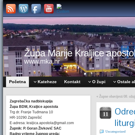
Župa Marije Kraljice apostol
www.mka.hr
Početna
Kateheze
Kontakt
O župi
Ostale a
«
Župne obavijesti 08. ož
Zagrebačka nadbiskupija
Župa BDM, Kraljice apostola
Odred
OŽU.
Trg dr. Franje Tuđmana 10
11
HR-10290 Zaprešić
litur
E-adresa: kraljica.apostola@gmail.com
Župnik: P. Goran Živković SAC
Uncategorized
Radno vrijeme župnog ureda: