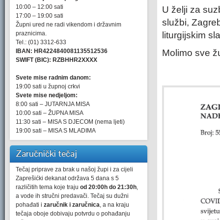
10:00 – 12:00 sati
U želji za su
17:00 – 19:00 sati
službi, Zagre
Župni ured ne radi vikendom i državnim
praznicima.
liturgijskim sl
Tel.: (01) 3312-633
IBAN: HR4224840081135512536
Molimo sve žu
SWIFT (BIC): RZBHHR2XXXX
Svete mise radnim danom:
19:00 sati u župnoj crkvi
Svete mise nedjeljom:
8:00 sati – JUTARNJA MISA
10:00 sati – ŽUPNA MISA
11:30 sati – MISA S DJECOM (nema ljeti)
19:00 sati – MISA S MLADIMA
Zaručnički tečaj
Tečaj priprave za brak u našoj župi i za cijeli
Zaprešićki dekanat održava 5 dana s 5
različitih tema koje traju
od 20:00h do 21:30h
,
a vode ih stručni predavači. Tečaj su dužni
pohađati i
zaručnik i zaručnica
, a na kraju
tečaja oboje dobivaju potvrdu o pohađanju