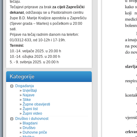
tečaju.
Tečajevi priprave za brak
za cijeli Zaprešićki
dekanat
, održavaju se u Pastoralnom centru
župe B.D. Marije Kraljice apostola u Zaprešiću
(Sjever grada – Marles) s početkom u 20:00
sati.
Prijave na tečaj radnim danom na telefon:
01/3312-633, od 10-12h i 17-19h.
Termini:
10.-14. veljače 2025. u 20.00 h
10.-14. ožujka 2025. u 20.00 h
5. - 9. svibnja 2025. u 20.00 h
Kategorije
Događanja
Izvještaji
Najave
Slike
Župne obavijesti
Župni list
Župni video
Društvo i duhovnost
Blagdani
Društvo
Duhovne priče