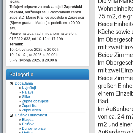
Die Villa Mar
tečaju.
Tečajevi priprave za brak
za cijeli Zaprešićki
Wohneinheiten
dekanat
, održavaju se u Pastoralnom centru
75 m2, die g
župe B.D. Marije Kraljice apostola u Zaprešiću
Beide Einhei
(Sjever grada – Marles) s početkom u 20:00
sati.
Küche sowie 
Prijave na tečaj radnim danom na telefon:
Im Obergescho
01/3312-633, od 10-12h i 17-19h.
Termini:
mit zwei Ein
10.-14. veljače 2025. u 20.00 h
Beide Zimmer
10.-14. ožujka 2025. u 20.00 h
5. - 9. svibnja 2025. u 20.00 h
Im Obergesch
mit zwei Ein
Kategorije
Beide Zimmer
Događanja
großen Einhe
Izvještaji
einem Einzel
Najave
Slike
Bad.
Župne obavijesti
Župni list
Im Außenberei
Župni video
von ca. 24 m2
Društvo i duhovnost
Blagdani
m2 und einer
Društvo
Duhovne priče
Außerdem gib