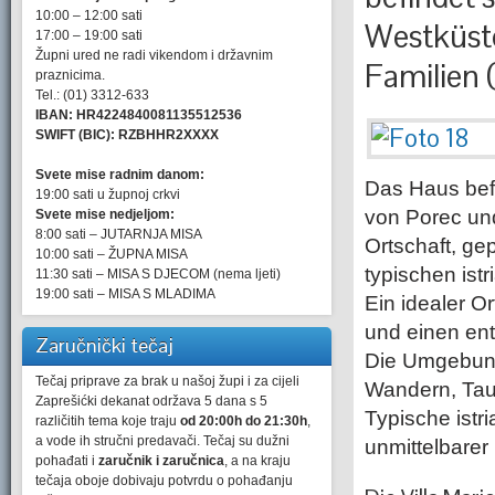
10:00 – 12:00 sati
Westküste 
17:00 – 19:00 sati
Župni ured ne radi vikendom i državnim
Familien 
praznicima.
Tel.: (01) 3312-633
IBAN: HR4224840081135512536
SWIFT (BIC): RZBHHR2XXXX
Svete mise radnim danom:
Das Haus befi
19:00 sati u župnoj crkvi
von Porec und
Svete mise nedjeljom:
8:00 sati – JUTARNJA MISA
Ortschaft, ge
10:00 sati – ŽUPNA MISA
typischen ist
11:30 sati – MISA S DJECOM (nema ljeti)
19:00 sati – MISA S MLADIMA
Ein idealer O
und einen ent
Zaručnički tečaj
Die Umgebung 
Tečaj priprave za brak u našoj župi i za cijeli
Wandern, Tauc
Zaprešićki dekanat održava 5 dana s 5
Typische istr
različitih tema koje traju
od 20:00h do 21:30h
,
a vode ih stručni predavači. Tečaj su dužni
unmittelbare
pohađati i
zaručnik i zaručnica
, a na kraju
tečaja oboje dobivaju potvrdu o pohađanju