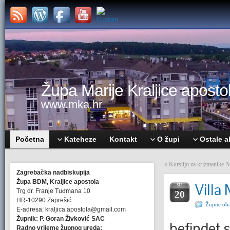
Župa Marije Kraljice apostol
www.mka.hr
Početna
Kateheze
Kontakt
O župi
Ostale a
«
Kursiljo za krizmanike N
Zagrebačka nadbiskupija
Župa BDM, Kraljice apostola
Villa
SIJ.
Trg dr. Franje Tuđmana 10
20
HR-10290 Zaprešić
Župne oba
E-adresa: kraljica.apostola@gmail.com
Župnik: P. Goran Živković SAC
befindet 
Radno vrijeme župnog ureda: