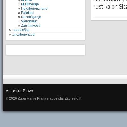
Molitva
Multimedija
rustikalen Si
Nekategorizirano
Palotinci
Razmišljanja
Vjeronauk
Zanimljivosti
Hodočašća
Uncategorized
Autorska Prava
© 2026 Župa Marije Kraljice apostola, Zaprešić II.