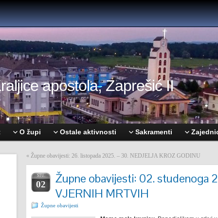
aljice apostola, Zaprešić II
t
O župi
Ostale aktivnosti
Sakramenti
Zajedni
«
Župne obavijesti: 26. listopada 2025. – 30. NEDJELJA KROZ GODINU
Župne obavijesti: 02. studenog
STU.
02
VJERNIH MRTVIH
Župne obavijesti