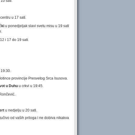
10 sati.
entru u 17 sati.
čki
u ponedjeljak slavi svetu misu u 19 sati
e.
2 i 17 do 19 sati.
 19:30.
lotince provincije Presvetog Srca Isusova.
vot u Duhu
u crkvi u 19:45.
 Rončević.
ert
u nedjelju u 20 sati.
ljučivo od vaših priloga i ne dobiva nikakva