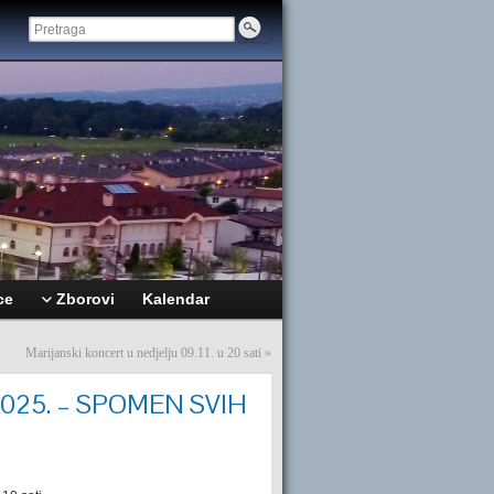
ce
Zborovi
Kalendar
Marijanski koncert u nedjelju 09.11. u 20 sati
»
a 2025. – SPOMEN SVIH