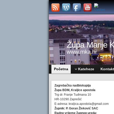
Župa Marije Kr
www.mka.hr
Početna
Kateheze
Kontak
Zagrebačka nadbiskupija
Župa BDM, Kraljice apostola
Trg dr. Franje Tuđmana 10
HR-10290 Zaprešić
E-adresa: kraljica.apostola@gmail.com
Župnik: P. Goran Živković SAC
Radno vrijeme župnog ureda: