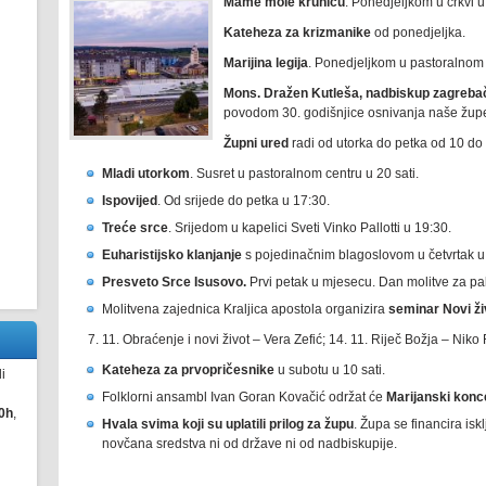
Mame mole krunicu
. Ponedjeljkom u crkvi u 
Kateheza za krizmanike
od ponedjeljka.
Marijina legija
. Ponedjeljkom u pastoralnom c
Mons. Dražen Kutleša, nadbiskup zagreba
povodom 30. godišnjice osnivanja naše žup
Župni ured
radi od utorka do petka od 10 do 1
Mladi utorkom
. Susret u pastoralnom centru u 20 sati.
Ispovijed
. Od srijede do petka u 17:30.
Treće srce
. Srijedom u kapelici Sveti Vinko Pallotti u 19:30.
Euharistijsko klanjanje
s pojedinačnim blagoslovom u četvrtak u
Presveto Srce Isusovo.
Prvi petak u mjesecu. Dan molitve za pa
Molitvena zajednica Kraljica apostola organizira
seminar Novi ži
11. Obraćenje i novi život – Vera Zefić; 14. 11. Riječ Božja – Niko
Kateheza za prvopričesnike
u subotu u 10 sati.
i
Folklorni ansambl Ivan Goran Kovačić održat će
Marijanski konc
0h
,
Hvala svima koji su uplatili prilog za župu
. Župa se financira isk
novčana sredstva ni od države ni od nadbiskupije.