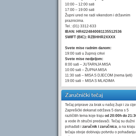
10:00 – 12:00 sati
17:00 – 19:00 sati
Župni ured ne radi vikendom i državnim
praznicima.
Tel.: (01) 3312-633
IBAN: HR4224840081135512536
SWIFT (BIC): RZBHHR2XXXX
Svete mise radnim danom:
19:00 sati u župnoj crkvi
Svete mise nedjeljom:
8:00 sati – JUTARNJA MISA
10:00 sati – ŽUPNA MISA
11:30 sati – MISA S DJECOM (nema ljeti)
19:00 sati – MISA S MLADIMA
Zaručnički tečaj
Tečaj priprave za brak u našoj župi i za cijel
Zaprešićki dekanat održava 5 dana s 5
različitih tema koje traju
od 20:00h do 21:3
a vode ih stručni predavači. Tečaj su dužni
pohađati i
zaručnik i zaručnica
, a na kraju
tečaja oboje dobivaju potvrdu o pohađanju