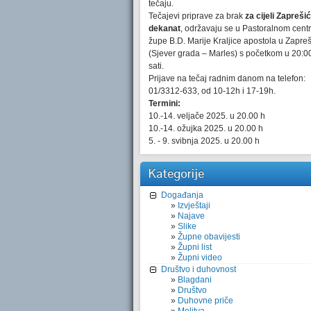
tečaju.
Tečajevi priprave za brak
za cijeli Zaprešić
dekanat
, održavaju se u Pastoralnom cent
župe B.D. Marije Kraljice apostola u Zapre
(Sjever grada – Marles) s početkom u 20:0
sati.
Prijave na tečaj radnim danom na telefon:
01/3312-633, od 10-12h i 17-19h.
Termini:
10.-14. veljače 2025. u 20.00 h
10.-14. ožujka 2025. u 20.00 h
5. - 9. svibnja 2025. u 20.00 h
Kategorije
Događanja
Izvještaji
Najave
Slike
Župne obavijesti
Župni list
Župni video
Društvo i duhovnost
Blagdani
Društvo
Duhovne priče