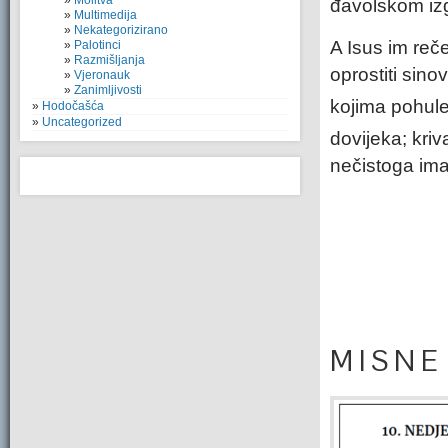
Molitva
đavolskom iz
Multimedija
Nekategorizirano
A Isus im reč
Palotinci
Razmišljanja
oprostiti sinov
Vjeronauk
Zanimljivosti
kojima pohul
Hodočašća
Uncategorized
dovijeka; kriv
nečistoga ima
M I S N E