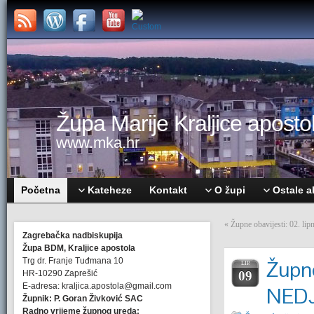
Župa Marije Kraljice apostol
www.mka.hr
Početna
Kateheze
Kontakt
O župi
Ostale a
«
Župne obavijesti: 02.
Zagrebačka nadbiskupija
Župa BDM, Kraljice apostola
Trg dr. Franje Tuđmana 10
Župne
LIP.
HR-10290 Zaprešić
09
E-adresa: kraljica.apostola@gmail.com
NEDJ
Župnik: P. Goran Živković SAC
Radno vrijeme župnog ureda: