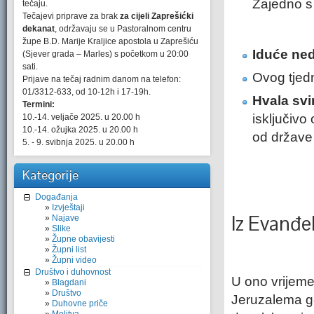
Zajedno s 
tečaju.
Tečajevi priprave za brak
za cijeli Zaprešićki
dekanat
, održavaju se u Pastoralnom centru
župe B.D. Marije Kraljice apostola u Zaprešiću
Iduće ned
(Sjever grada – Marles) s početkom u 20:00
sati.
Ovog tjedn
Prijave na tečaj radnim danom na telefon:
01/3312-633, od 10-12h i 17-19h.
Hvala svim
Termini:
isključivo
10.-14. veljače 2025. u 20.00 h
10.-14. ožujka 2025. u 20.00 h
od države 
5. - 9. svibnja 2025. u 20.00 h
Kategorije
Događanja
Izvještaji
Iz Evanđe
Najave
Slike
Župne obavijesti
Župni list
Župni video
Društvo i duhovnost
U ono vrijem
Blagdani
Društvo
Jeruzalema g
Duhovne priče