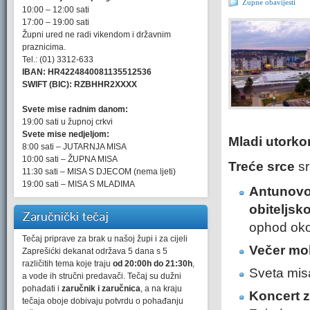
Župne obavijesti
10:00 – 12:00 sati
17:00 – 19:00 sati
Župni ured ne radi vikendom i državnim
praznicima.
Tel.: (01) 3312-633
IBAN: HR4224840081135512536
SWIFT (BIC): RZBHHR2XXXX
Svete mise radnim danom:
19:00 sati u župnoj crkvi
Svete mise nedjeljom:
Mladi utork
8:00 sati – JUTARNJA MISA
10:00 sati – ŽUPNA MISA
Treće srce
sr
11:30 sati – MISA S DJECOM (nema ljeti)
19:00 sati – MISA S MLADIMA
Antunov
obiteljsk
Zaručnički tečaj
ophod oko
Tečaj priprave za brak u našoj župi i za cijeli
Večer moli
Zaprešićki dekanat održava 5 dana s 5
različitih tema koje traju
od 20:00h do 21:30h
,
Sveta misa
a vode ih stručni predavači. Tečaj su dužni
pohađati i
zaručnik i zaručnica
, a na kraju
Koncert z
tečaja oboje dobivaju potvrdu o pohađanju