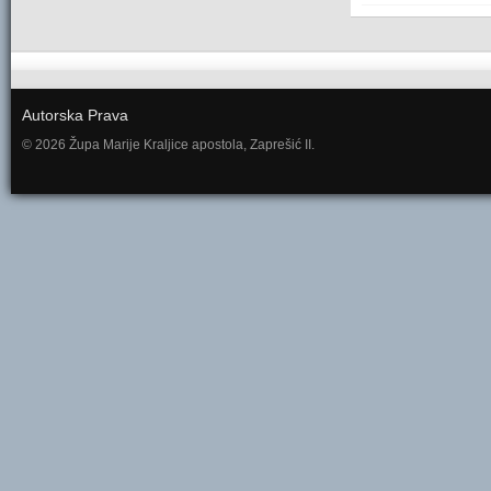
Autorska Prava
© 2026 Župa Marije Kraljice apostola, Zaprešić II.