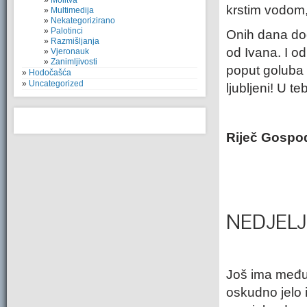
Molitva
krstim vodom,
Multimedija
Nekategorizirano
Palotinci
Onih dana dođ
Razmišljanja
od Ivana. I o
Vjeronauk
Zanimljivosti
poput goluba g
Hodočašća
Uncategorized
ljubljeni! U te
Riječ Gospo
NEDJEL
Još ima među
oskudno jelo 