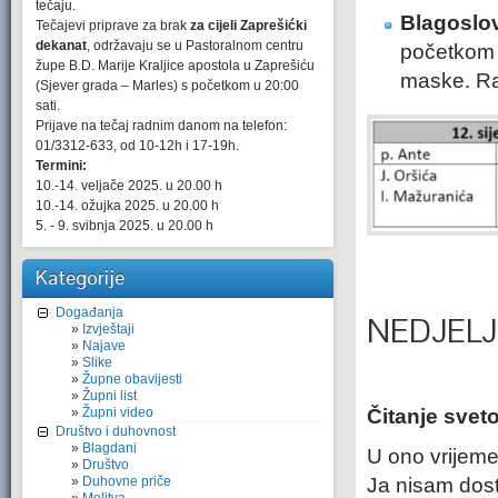
tečaju.
Blagoslov 
Tečajevi priprave za brak
za cijeli Zaprešićki
dekanat
, održavaju se u Pastoralnom centru
početkom 
župe B.D. Marije Kraljice apostola u Zaprešiću
maske. Ra
(Sjever grada – Marles) s početkom u 20:00
sati.
Prijave na tečaj radnim danom na telefon:
01/3312-633, od 10-12h i 17-19h.
Termini:
10.-14. veljače 2025. u 20.00 h
10.-14. ožujka 2025. u 20.00 h
5. - 9. svibnja 2025. u 20.00 h
Kategorije
Događanja
NEDJELJN
Izvještaji
Najave
Slike
Župne obavijesti
Župni list
Župni video
Čitanje svet
Društvo i duhovnost
Blagdani
U ono vrijeme
Društvo
Duhovne priče
Ja nisam dost