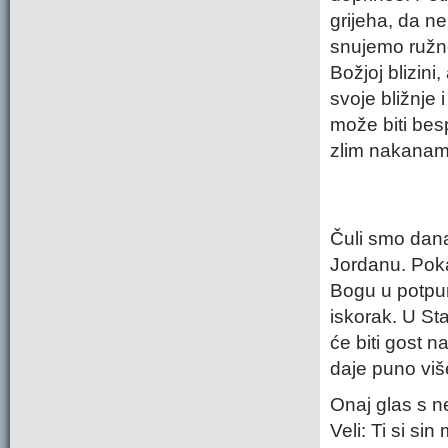
grijeha, da n
snujemo ružn
Božjoj blizini
svoje bližnje
može biti besp
zlim nakanama
Čuli smo danas
Jordanu. Poka
Bogu u potpun
iskorak. U S
će biti gost 
daje puno više
Onaj glas s 
Veli: Ti si si