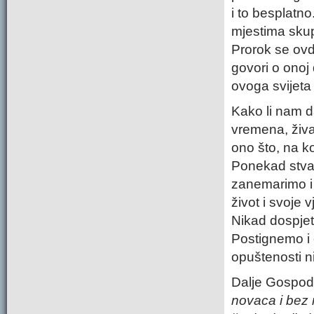
i to besplatno
mjestima skupo
Prorok se ovdj
govori o onoj
ovoga svijeta
Kako li nam d
vremena, živa
ono što, na k
Ponekad stvar
zanemarimo i o
život i svoje
Nikad dospjeti
Postignemo i 
opuštenosti ni
Dalje Gospod
novaca i bez n