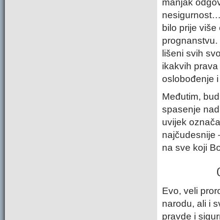
manjak odgova
nesigurnost… 
bilo prije viš
prognanstvu. L
lišeni svih sv
ikakvih prava 
oslobođenje i 
Međutim, budu
spasenje nadm
uvijek označa
najčudesnije
na sve koji Bo
Evo, veli pror
narodu, ali i 
pravde i sigur