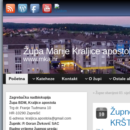
Župa Marije Kraljice apostol
www.mka.hr
Početna
Kateheze
Kontakt
O župi
Ostale a
«
Župne obavijesti 03. 
Zagrebačka nadbiskupija
Župa BDM, Kraljice apostola
Trg dr. Franje Tuđmana 10
Župne
SIJ.
HR-10290 Zaprešić
10
E-adresa: kraljica.apostola@gmail.com
KRŠ
Župnik: P. Goran Živković SAC
Radno vrijeme župnog ureda: