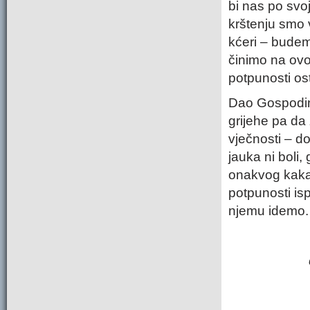
bi nas po svo
krštenju smo 
kćeri – budem
činimo na ovoj
potpunosti ost
Dao Gospodin 
grijehe pa da
vječnosti – do
jauka ni boli,
onakvog kakav
potpunosti is
njemu idemo.