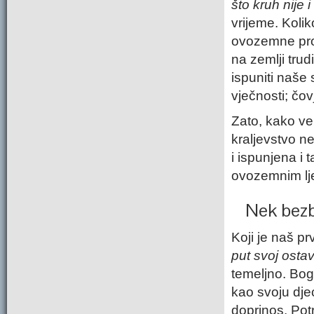
što kruh nije 
vrijeme. Koli
ovozemne prob
na zemlji tru
ispuniti naše 
vječnosti; čo
Zato, kako vel
kraljevstvo n
i ispunjena i
ovozemnim lje
Nek bezb
Koji je naš p
put svoj osta
temeljno. Bog
kao svoju dje
doprinos. Pot