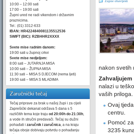
Župne obavijesti
10:00 – 12:00 sati
17:00 – 19:00 sati
Župni ured ne radi vikendom i državnim
praznicima.
Tel.: (01) 3312-633
IBAN: HR4224840081135512536
SWIFT (BIC): RZBHHR2XXXX
Svete mise radnim danom:
19:00 sati u župnoj crkvi
Svete mise nedjeljom:
8:00 sati – JUTARNJA MISA
nakon svetih m
10:00 sati – ŽUPNA MISA
11:30 sati – MISA S DJECOM (nema ljeti)
Zahvaljujem s
19:00 sati – MISA S MLADIMA
nalazi u tešk
Zaručnički tečaj
vaših priloga.
Tečaj priprave za brak u našoj župi i za cijeli
Ovaj tjed
Zaprešićki dekanat održava 5 dana s 5
centru.
različitih tema koje traju
od 20:00h do 21:30h
,
a vode ih stručni predavači. Tečaj su dužni
Pomoć za o
pohađati i
zaručnik i zaručnica
, a na kraju
3235 kuna
tečaja oboje dobivaju potvrdu o pohađanju