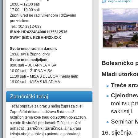
Župne obavijesti
10:00 – 12:00 sati
17:00 – 19:00 sati
Župni ured ne radi vikendom i državnim
praznicima.
Tel.: (01) 3312-633
IBAN: HR4224840081135512536
SWIFT (BIC): RZBHHR2XXXX
Svete mise radnim danom:
19:00 sati u župnoj crkvi
Svete mise nedjeljom:
Bolesničko 
8:00 sati – JUTARNJA MISA
10:00 sati – ŽUPNA MISA
Mladi utork
11:30 sati – MISA S DJECOM (nema ljeti)
19:00 sati – MISA S MLADIMA
Treće src
Cjelodnev
Zaručnički tečaj
molitvu p
Tečaj priprave za brak u našoj župi i za cijeli
sakristiji.
Zaprešićki dekanat održava 5 dana s 5
različitih tema koje traju
od 20:00h do 21:30h
,
Seminar
N
a vode ih stručni predavači. Tečaj su dužni
pohađati i
zaručnik i zaručnica
, a na kraju
16. siječnja –
tečaja oboje dobivaju potvrdu o pohađanju