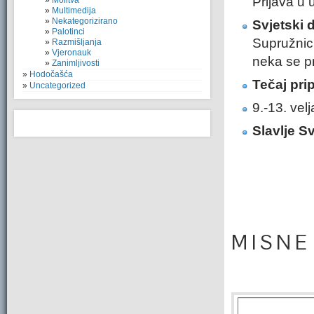
Prijava u 
Molitva
Multimedija
Nekategorizirano
Svjetski 
Palotinci
Supružnici
Razmišljanja
Vjeronauk
neka se pr
Zanimljivosti
Hodočašća
Tečaj pri
Uncategorized
9.-13. velj
Slavlje S
M I S N E