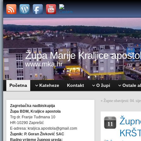
Župa Marije Kraljice apostol
www.mka.hr
Početna
Kateheze
Kontakt
O župi
Ostale a
«
Župne obavijesti: 04. 
Zagrebačka nadbiskupija
Župa BDM, Kraljice apostola
Trg dr. Franje Tuđmana 10
Župne
SIJ.
HR-10290 Zaprešić
11
E-adresa: kraljica.apostola@gmail.com
KRŠ
Župnik: P. Goran Živković SAC
Radno vrijeme župnog ureda: