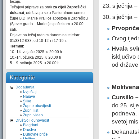
tečaju.
23. siječnja –
Tečajevi priprave za brak
za cijeli Zaprešićki
dekanat
, održavaju se u Pastoralnom centru
30. siječnja –
župe B.D. Marije Kraljice apostola u Zaprešiću
(Sjever grada – Marles) s početkom u 20:00
Prvoprič
sati.
Prijave na tečaj radnim danom na telefon:
Ovog tjedn
01/3312-633, od 10-12h i 17-19h.
Termini:
Hvala svi
10.-14. veljače 2025. u 20.00 h
isključivo
10.-14. ožujka 2025. u 20.00 h
5. - 9. svibnja 2025. u 20.00 h
od države 
Kategorije
Molitvena
Događanja
Izvještaji
Cursillo 
Najave
Slike
do 25. sij
Župne obavijesti
Župni list
podneva. S
Župni video
Društvo i duhovnost
svetoj mis
Blagdani
Društvo
Dekanats
Duhovne priče