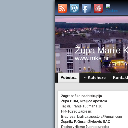
Župa Marije Kr
www.mka.hr
Početna
Kateheze
Kontak
Zagrebačka nadbiskupija
Župa BDM, Kraljice apostola
Trg dr. Franje Tuđmana 10
HR-10290 Zaprešić
E-adresa: kraljica.apostola@gmail.com
Župnik: P. Goran Živković SAC
Radno vrijeme župnog ureda: