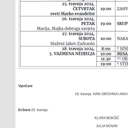
Vjenčani
19. travnja: IVAN SIROVINA I AN
Kršteni
20. travnja:
KLARA BOKŠIĆ
JULIA NOVAK