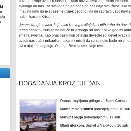
poznaje svoje ovce i čudesno je kako naziva svaku njezinim imenom. Up
svakoga od nas i za svakoga pojedinoga od nas daje svoj život. Iako s
ki
imati na umu da je spasenje uvijek osobno i da mi zapravo uspostavl
ru
našim Isusom Kristom.
šiću
0
„Imam i drugih ovaca, koje nisu iz ovog ovčinjaka. I njih treba da dovede
jedan pastir.“
– Isus se ne odriče ni jednoga od nas. Koliko god mi odluta
smatra svojima. Kao onaj pastir koji ostavlja devedeset i devet ovaca d
uvijek nas traži i prikuplja, makar mi mislili da se za neke ljude ne vrije
svi u njoj ne sudjeluju. On daje život za sve svoje ovce.
DOGAĐANJA KROZ TJEDAN
Danas skupljamo priloge za
župni Caritas
.
Mame mole krunicu
ponedjeljkom u 10 sati.
Marijina legija
ponedjeljkom u 17 sati.
Mladi utorkom
. Susret u MaKApu u 20 sati.