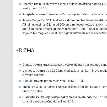
Spomen Bleiburških žrtava i križnih puteva hrvatskog naroda 18. 
svetoj misi u 12:15.
Progledaj srcem.
Ulaznice za 24. svibnja možete kupiti online na 
James Manjackal MSFS održat će
duhovnu obnovu
na hrvatskom
Altheimu, Austrija. Cijenu od 200 eura (prijevoz; kotizacija; dva noće
doručka) možete platiti pri prijavi u župnom uredu. Hotel je uda
kojoj će biti moguće i ručati. U drugom autobusu ima još desetak 
KRIZMA
Danas,
travnja
kratki sastanak u velikoj dvorani pastoralnog cen
U srijedu,
travnja
od 19:30 ispovijed za krizmanike, njihove rodit
u svojim župama.
U petak,
travnja
proba za krizmu u crkvi u 13:30.
Trošak od 30 eura (taksa, kemijsko čišćenje haljine, tiskanje uspom
uredu do petka.
U subotu, 27. travnja slavlje sakramenta Svete potvrde u 10 sa
kumovi u subotu počnu dolaziti od 8:45.