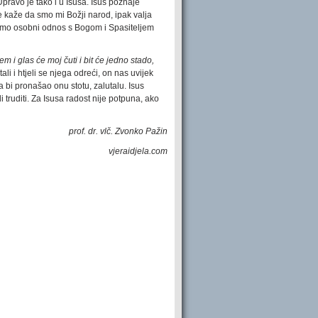
ravo je tako i u Isusa. Isus poznaje
e kaže da smo mi Božji narod, ipak valja
jamo osobni odnos s Bogom i Spasiteljem
m i glas će moj čuti i bit će jedno stado,
li i htjeli se njega odreći, on nas uvijek
a bi pronašao onu stotu, zalutalu. Isus
di truditi. Za Isusa radost nije potpuna, ako
prof. dr. vlč. Zvonko Pažin
vjeraidjela.com