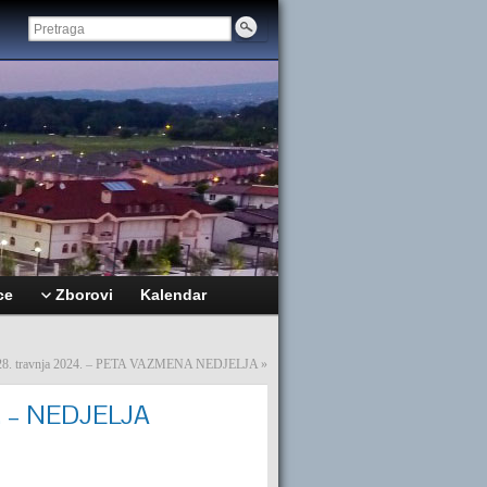
ce
Zborovi
Kalendar
i: 28. travnja 2024. – PETA VAZMENA NEDJELJA
»
24. – NEDJELJA