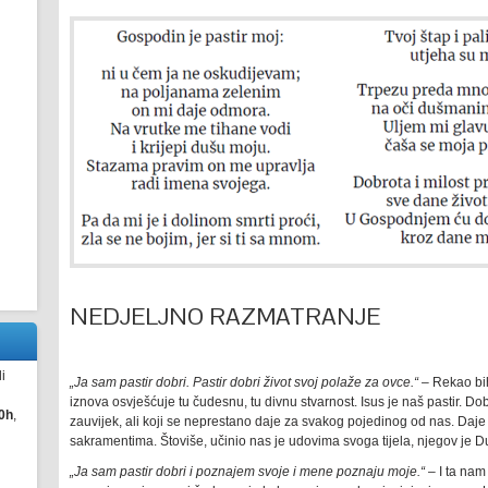
NEDJELJNO RAZMATRANJE
i
„Ja sam pastir dobri. Pastir dobri život svoj polaže za ovce.“ –
Rekao bih
iznova osvješćuje tu čudesnu, tu divnu stvarnost. Isus je naš pastir. Dob
0h
,
zauvijek, ali koji se neprestano daje za svakog pojedinog od nas. Daje 
sakramentima. Štoviše, učinio nas je udovima svoga tijela, njegov je D
„Ja sam pastir dobri i poznajem svoje i mene poznaju moje.“
– I ta nam 