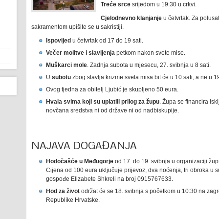
Treće srce
srijedom u 19:30 u crkvi.
Cjelodnevno klanjanje
u četvrtak. Za polusa
sakramentom upišite se u sakristiji.
Ispovijed
u četvrtak od 17 do 19 sati.
Večer molitve i slavljenja
petkom nakon svete mise.
Muškarci mole
. Zadnja subota u mjesecu, 27. svibnja u 8 sati.
U
subotu
zbog slavlja krizme sveta misa bit će u 10 sati, a ne u 19
Ovog tjedna za obitelj Ljubić je skupljeno 50 eura.
Hvala svima koji su uplatili prilog za župu
. Župa se financira isk
novčana sredstva ni od države ni od nadbiskupije.
NAJAVA DOGAĐANJA
Hodočašće u Međugorje
od 17. do 19. svibnja u organizaciji žu
Cijena od 100 eura uključuje prijevoz, dva noćenja, tri obroka u s
gospođe Elizabete Shkreli na broj 0915767633.
Hod za život
održat će se 18. svibnja s početkom u 10:30 na za
Republike Hrvatske.