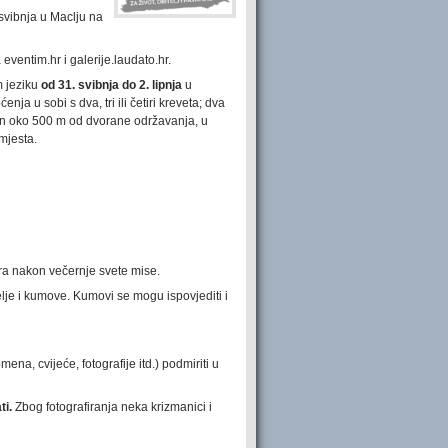
svibnja u Maclju na
eventim.hr i galerije.laudato.hr.
 jeziku
od 31. svibnja do 2. lipnja
u
nja u sobi s dva, tri ili četiri kreveta; dva
ljen oko 500 m od dvorane održavanja, u
mjesta.
tra nakon večernje svete mise.
elje i kumove. Kumovi se mogu ispovjediti i
ena, cvijeće, fotografije itd.) podmiriti u
ti.
Zbog fotografiranja neka krizmanici i