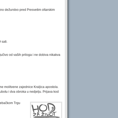
tno dežurstvo pred Presvetim oltarskim
 sati.
ljučivo od vaših priloga i ne dobiva nikakva
pne molitvene zajednice Kraljica apostola.
ubotu i dva obroka u nedjelju. Prijava kod
grebačkom Trgu