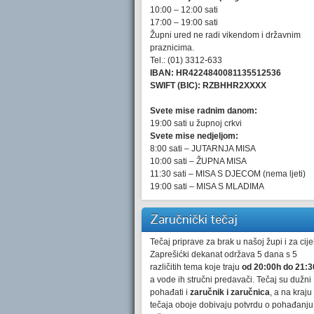
10:00 – 12:00 sati
17:00 – 19:00 sati
Župni ured ne radi vikendom i državnim
praznicima.
Tel.: (01) 3312-633
IBAN: HR4224840081135512536
SWIFT (BIC): RZBHHR2XXXX
Svete mise radnim danom:
19:00 sati u župnoj crkvi
Svete mise nedjeljom:
8:00 sati – JUTARNJA MISA
10:00 sati – ŽUPNA MISA
11:30 sati – MISA S DJECOM (nema ljeti)
19:00 sati – MISA S MLADIMA
Zaručnički tečaj
Tečaj priprave za brak u našoj župi i za cijel
Zaprešićki dekanat održava 5 dana s 5
različitih tema koje traju
od 20:00h do 21:3
a vode ih stručni predavači. Tečaj su dužni
pohađati i
zaručnik i zaručnica
, a na kraju
tečaja oboje dobivaju potvrdu o pohađanju