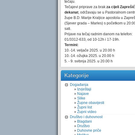
tečaju.
Tečajevi priprave za brak
za cijeli Zaprešić
dekanat
, održavaju se u Pastoralnom cent
župe B.D. Marije Kraljice apostola u Zapre
(Sjever grada – Marles) s početkom u 20:0
sati.
Prijave na tečaj radnim danom na telefon:
01/3312-633, od 10-12h i 17-19h.
Termini:
10.-14. veljače 2025. u 20.00 h
10.-14. ožujka 2025. u 20.00 h
5. - 9. svibnja 2025. u 20.00 h
Kategorije
Događanja
Izvještaji
Najave
Slike
Župne obavijesti
Župni list
Župni video
Društvo i duhovnost
Blagdani
Društvo
Duhovne priče