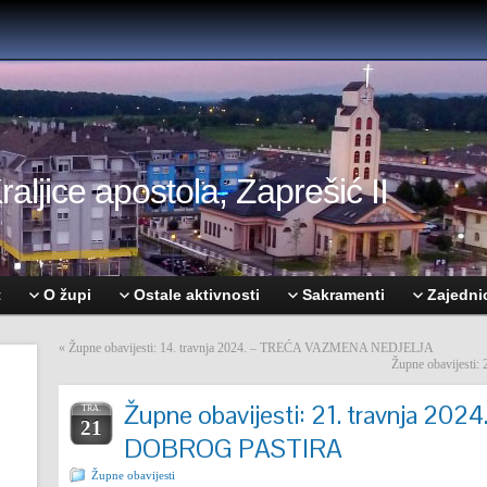
aljice apostola, Zaprešić II
t
O župi
Ostale aktivnosti
Sakramenti
Zajedni
«
Župne obavijesti: 14. travnja 2024. – TREĆA VAZMENA NEDJELJA
Župne obavijest
Župne obavijesti: 21. travnja 20
TRA.
21
DOBROG PASTIRA
Župne obavijesti