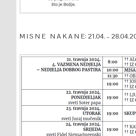
M I S N E N A K A N E: 21.04. – 28.04.2