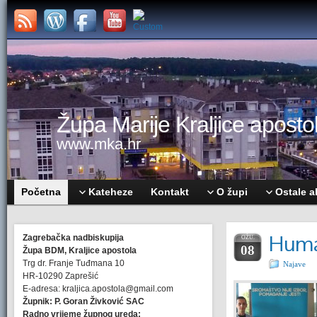
Župa Marije Kraljice apostol
www.mka.hr
Početna
Kateheze
Kontakt
O župi
Ostale a
Human
Zagrebačka nadbiskupija
OŽU.
08
Župa BDM, Kraljice apostola
Trg dr. Franje Tuđmana 10
Najave
HR-10290 Zaprešić
E-adresa: kraljica.apostola@gmail.com
Župnik: P. Goran Živković SAC
Radno vrijeme župnog ureda: