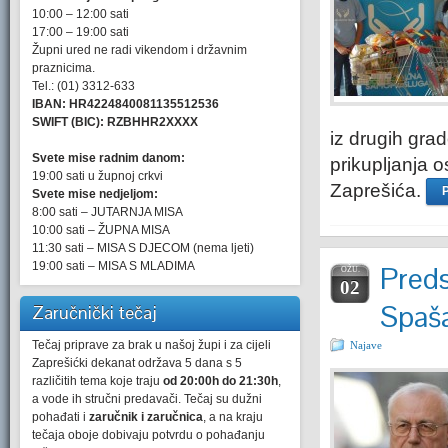
10:00 – 12:00 sati
17:00 – 19:00 sati
Župni ured ne radi vikendom i državnim
praznicima.
Tel.: (01) 3312-633
IBAN: HR4224840081135512536
SWIFT (BIC): RZBHHR2XXXX
iz drugih grad
Svete mise radnim danom:
prikupljanja 
19:00 sati u župnoj crkvi
Zaprešića.
P
Svete mise nedjeljom:
8:00 sati – JUTARNJA MISA
10:00 sati – ŽUPNA MISA
11:30 sati – MISA S DJECOM (nema ljeti)
19:00 sati – MISA S MLADIMA
Preds
OŽU.
02
Spaša
Zaručnički tečaj
Tečaj priprave za brak u našoj župi i za cijeli
Najave
Zaprešićki dekanat održava 5 dana s 5
različitih tema koje traju
od 20:00h do 21:30h
,
a vode ih stručni predavači. Tečaj su dužni
pohađati i
zaručnik i zaručnica
, a na kraju
tečaja oboje dobivaju potvrdu o pohađanju