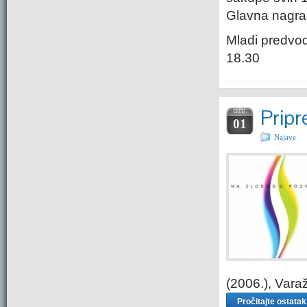
Glavna nagrad
Mladi predvod
18.30
Prip
OŽU.
01
Najave
(2006.), Varaž
Pročitajte ostata