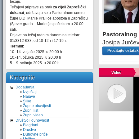
tečaju.
Tečajevi priprave za brak
za cijeli Zaprešićki
dekanat
, održavaju se u Pastoralnom centru
župe B.D. Marije Kraljice apostola u Zaprešiću
(Sjever grada – Marles) s početkom u 20:00
sati.
Pastoralnog
Prijave na tečaj radnim danom na telefon:
01/3312-633, od 10-12h i 17-19h.
Josipa Jurčev
Termini:
Pročitajte ostata
10.-14. veljače 2025. u 20.00 h
10.-14. ožujka 2025. u 20.00 h
5. - 9. svibnja 2025. u 20.00 h
Video
Kategorije
Događanja
Izvještaji
Najave
Slike
Župne obavijesti
Župni list
Župni video
Društvo i duhovnost
Blagdani
Društvo
Duhovne priče