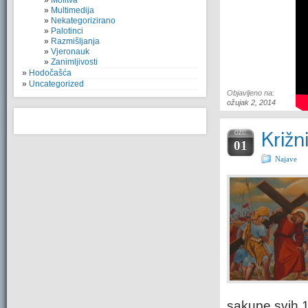
Molitva
Multimedija
Nekategorizirano
Palotinci
Razmišljanja
Vjeronauk
Zanimljivosti
Hodočašća
Uncategorized
Objavljeno na:
ožujak 2, 2014
Križn
OŽU.
01
Najave
sakupe svih 1