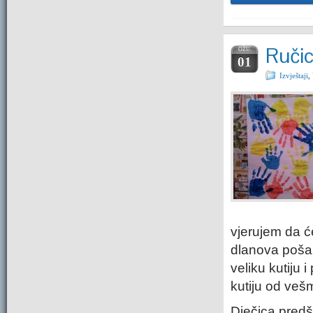
Ručic
OŽU.
01
Izvještaji
,
vjerujem da ć
dlanova pošal
veliku kutiju i
kutiju od vešm
Dječica predš