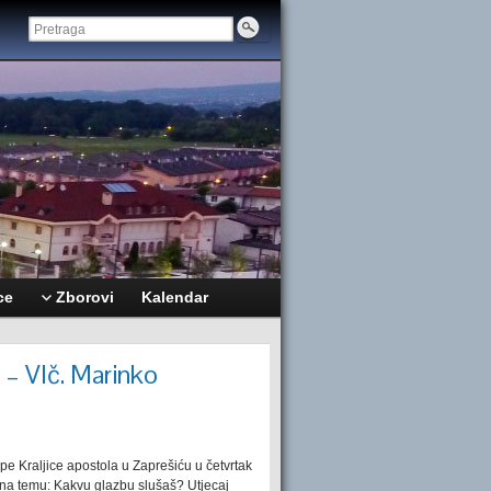
ce
Zborovi
Kalendar
h – Vlč. Marinko
pe Kraljice apostola u Zaprešiću u četvrtak
 na temu: Kakvu glazbu slušaš? Utjecaj