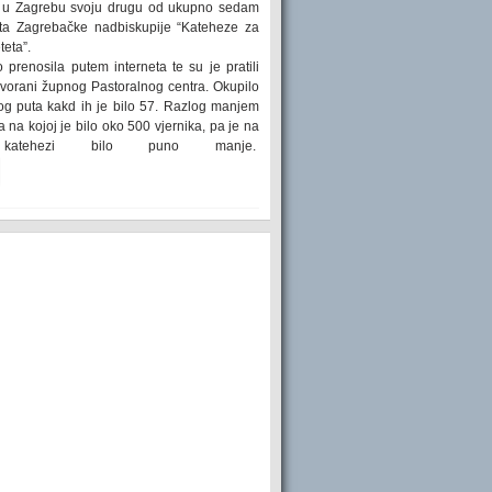
tu u Zagrebu svoju drugu od ukupno sedam
kta Zagrebačke nadbiskupije “Kateheze za
teta”.
prenosila putem interneta te su je pratili
 dvorani župnog Pastoralnog centra. Okupilo
g puta kakd ih je bilo 57. Razlog manjem
 na kojoj je bilo oko 500 vjernika, pa je na
atehezi bilo puno manje.