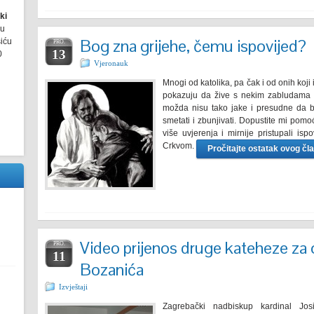
ki
ru
Bog zna grijehe, čemu ispovijed?
šiću
PRO.
13
0
Vjeronauk
Mnogi od katolika, pa čak i od onih koji
pokazuju da žive s nekim zabludama i
možda nisu tako jake i
presudne
da bi
smetati i zbunjivati. Dopustite mi pomo
više uvjerenja i mirnije pristupali i
Crkvom.
Pročitajte ostatak ovog čl
Video prijenos druge kateheze za 
PRO.
11
Bozanića
Izvještaji
Zagrebački nadbiskup kardinal Jo