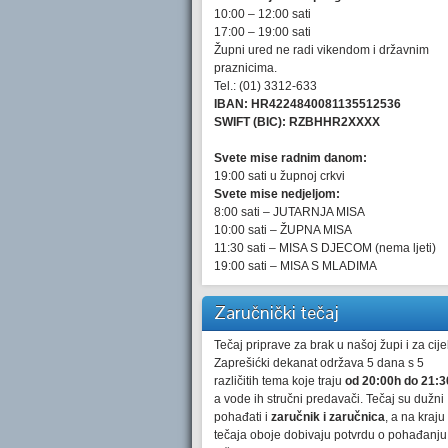
10:00 – 12:00 sati
17:00 – 19:00 sati
Župni ured ne radi vikendom i državnim
praznicima.
Tel.: (01) 3312-633
IBAN: HR4224840081135512536
SWIFT (BIC): RZBHHR2XXXX
Svete mise radnim danom:
19:00 sati u župnoj crkvi
Svete mise nedjeljom:
8:00 sati – JUTARNJA MISA
10:00 sati – ŽUPNA MISA
11:30 sati – MISA S DJECOM (nema ljeti)
19:00 sati – MISA S MLADIMA
Zaručnički tečaj
Tečaj priprave za brak u našoj župi i za cijel
Zaprešićki dekanat održava 5 dana s 5
različitih tema koje traju
od 20:00h do 21:3
a vode ih stručni predavači. Tečaj su dužni
pohađati i
zaručnik i zaručnica
, a na kraju
tečaja oboje dobivaju potvrdu o pohađanju