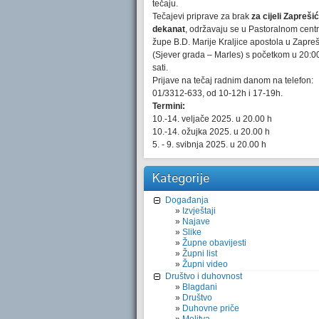
tečaju.
Tečajevi priprave za brak
za cijeli Zaprešić
dekanat
, održavaju se u Pastoralnom cent
župe B.D. Marije Kraljice apostola u Zapre
(Sjever grada – Marles) s početkom u 20:0
sati.
Prijave na tečaj radnim danom na telefon:
01/3312-633, od 10-12h i 17-19h.
Termini:
10.-14. veljače 2025. u 20.00 h
10.-14. ožujka 2025. u 20.00 h
5. - 9. svibnja 2025. u 20.00 h
Kategorije
Događanja
Izvještaji
Najave
Slike
Župne obavijesti
Župni list
Župni video
Društvo i duhovnost
Blagdani
Društvo
Duhovne priče