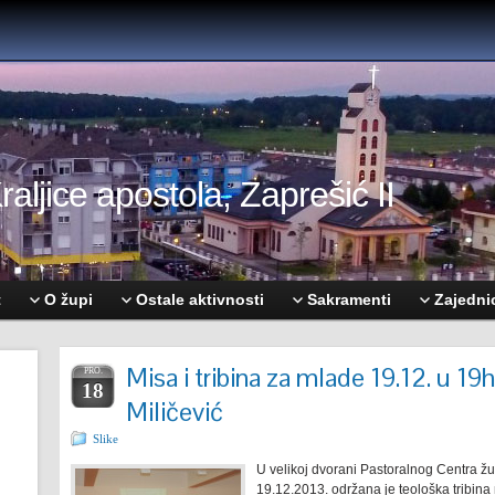
aljice apostola, Zaprešić II
t
O župi
Ostale aktivnosti
Sakramenti
Zajedni
Misa i tribina za mlade 19.12. u 19
PRO.
18
Miličević
Slike
U velikoj dvorani Pastoralnog Centra žu
19.12.2013. održana je teološka tribina