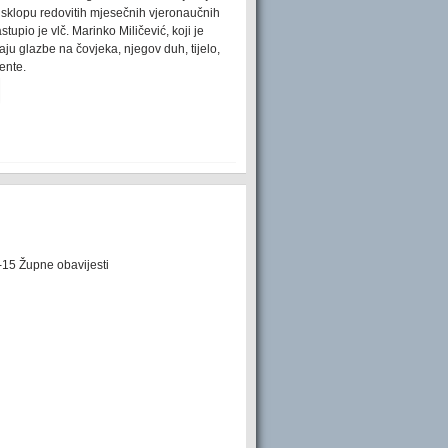
 sklopu redovitih mjesečnih vjeronaučnih
upio je vlč. Marinko Miličević, koji je
ju glazbe na čovjeka, njegov duh, tijelo,
ente.
-15 Župne obavijesti