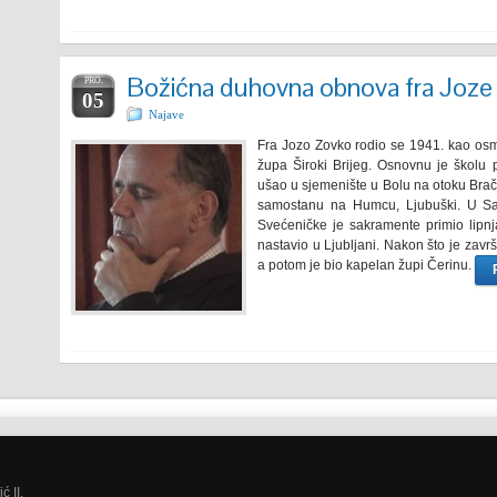
Božićna duhovna obnova fra Joze
PRO.
05
Najave
Fra Jozo Zovko rodio se 1941. kao osmo
župa Široki Brijeg. Osnovnu je školu
ušao u sjemenište u Bolu na otoku Brač
samostanu na Humcu, Ljubuški. U Sar
Svećeničke je sakramente primio lipnj
nastavio u Ljubljani. Nakon što je završi
a potom je bio kapelan župi Čerinu.
 II.