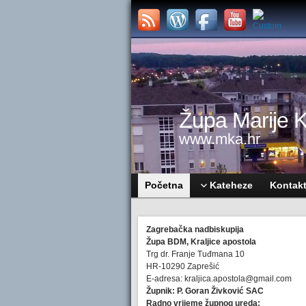
Župa Marije Kr
www.mka.hr
Početna
Kateheze
Kontak
Zagrebačka nadbiskupija
Župa BDM, Kraljice apostola
Trg dr. Franje Tuđmana 10
HR-10290 Zaprešić
E-adresa: kraljica.apostola@gmail.com
Župnik: P. Goran Živković SAC
Radno vrijeme župnog ureda: