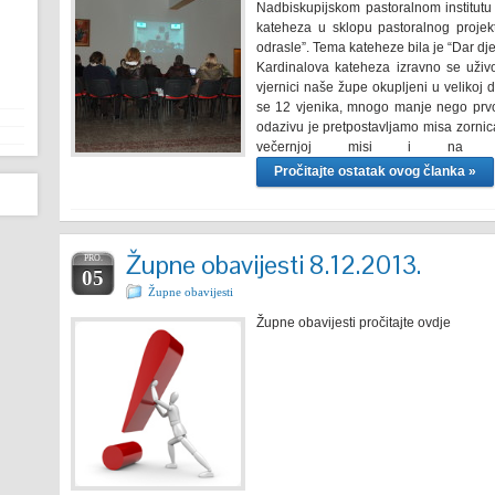
Nadbiskupijskom pastoralnom institu
kateheza u sklopu pastoralnog proje
odrasle”. Tema kateheze bila je “Dar dje
Kardinalova kateheza izravno se uživo 
vjernici naše župe okupljeni u velikoj
se 12 vjenika, mnogo manje nego prvo
odazivu je pretpostavljamo misa zornica
večernjoj misi i na k
Pročitajte ostatak ovog članka »
Župne obavijesti 8.12.2013.
PRO.
05
Župne obavijesti
Župne obavijesti pročitajte ovdje