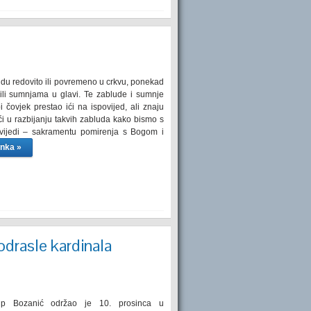
 idu redovito ili povremeno u crkvu, ponekad
li sumnjama u glavi. Te zablude i sumnje
 čovjek prestao ići na ispovijed, ali znaju
ći u razbijanju takvih zabluda kako bismo s
spovijedi – sakramentu pomirenja s Bogom i
anka »
odrasle kardinala
sip Bozanić održao je 10. prosinca u