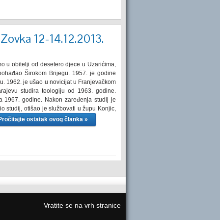
 Zovka 12-14.12.2013.
 u obitelji od desetero djece u Uzarićima,
 pohađao Širokom Brijegu. 1957. je godine
u. 1962. je ušao u novicijat u Franjevačkom
ajevu studira teologiju od 1963. godine.
a 1967. godine. Nakon zaređenja studij je
o studij, otišao je službovati u župu Konjic,
Pročitajte ostatak ovog članka »
Vratite se na vrh stranice