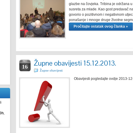
glazbe na čovjeka. Tribina je održana u
susreta za mlade. Kao gost predavač nast
govorio o pozitivnom i negativnom utjeca
ponašanje i mnoge druge životne segm
Pročitajte ostatak ovog članka »
Župne obavijesti 15.12.2013.
PRO.
16
Župne obavijesti
Obavijesti pogledajte ovdje 2013-12
i
0h
,