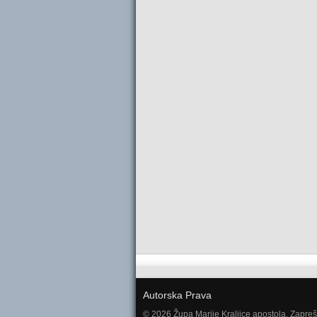
Autorska Prava
© 2026 Župa Marije Kraljice apostola, Zaprešić